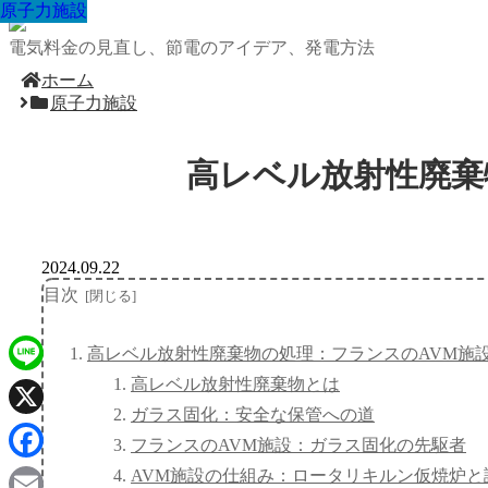
原子力施設
原子力施設
原子力施設
原子力施設
原子力施設
原子力施設
原子力施設
原子力施設
原子力施設
電気料金の見直し、節電のアイデア、発電方法
ホーム
原子力施設
高レベル放射性廃棄
2024.09.22
目次
高レベル放射性廃棄物の処理：フランスのAVM施
高レベル放射性廃棄物とは
Line
ガラス固化：安全な保管への道
X
フランスのAVM施設：ガラス固化の先駆者
Facebook
AVM施設の仕組み：ロータリキルン仮焼炉と