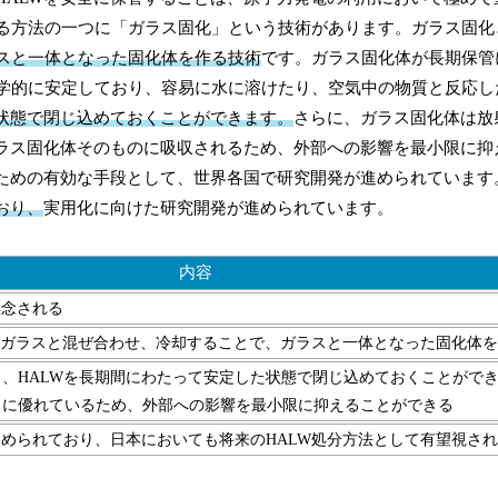
る方法の一つに「ガラス固化」という技術があります。ガラス固化
スと一体となった固化体を作る技術
です。ガラス固化体が長期保管
学的に安定しており、容易に水に溶けたり、空気中の物質と反応し
た状態で閉じ込めておくことができます。
さらに、ガラス固化体は放
ガラス固化体そのものに吸収されるため、外部への影響を最小限に抑
るための有効な手段として、世界各国で研究開発が進められています
おり、
実用化に向けた研究開発が進められています。
内容
懸念される
たガラスと混ぜ合わせ、冷却することで、ガラスと一体となった固化体
おり、HALWを長期間にわたって安定した状態で閉じ込めておくことがで
能力に優れているため、外部への影響を最小限に抑えることができる
められており、日本においても将来のHALW処分方法として有望視さ