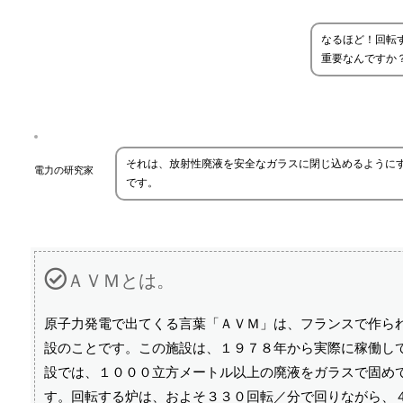
なるほど！回転
重要なんですか
それは、放射性廃液を安全なガラスに閉じ込めるように
電力の研究家
です。
ＡＶＭとは。
原子力発電で出てくる言葉「ＡＶＭ」は、フランスで作ら
設のことです。この施設は、１９７８年から実際に稼働し
設では、１０００立方メートル以上の廃液をガラスで固め
す。回転する炉は、およそ３３０回転／分で回りながら、