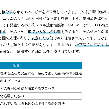
を
核分裂
させてエネルギーを取り出しています。この使用済み燃料
トニウムのように再利用可能な物質も存在します。使用済み燃料か
ても発生するのが高レベル放射性廃液（HALW）です。HALWは
ます
。そのため、
環境や人体への影響
を考えると、その処理と保管
て固化処理を行い、
安定した状態
で冷却保管されています。しかし、
分方法を確立する必要があります。日本では、
地下深くに埋設する
確保など、解決すべき課題は多く残されています。
説明
処理する過程で発生する、極めて強い放射能を持つ廃液
り出すプロセス
などの有用な物質を抽出するプロセス
固化処理したもの
討されている、地下深くに埋設する処分方法