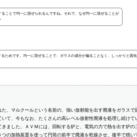
することで均一に混ぜられるんですね。それで、なぜ均一に混ぜることが
？
するためです。均一に混ぜることで、ガラスの成分が偏ることなく、しっかりと固化
れた、マルクールという名前の、強い放射能を出す廃液をガラスで
ていて、今もなお、たくさんの高レベル放射性廃液を処理し続けて
てきました。ＡＶＭには、回転する炉と、電気の力で熱を出す炉の
４つの加熱装置を使って円筒の前半で廃液を乾燥させ、後半で焼い