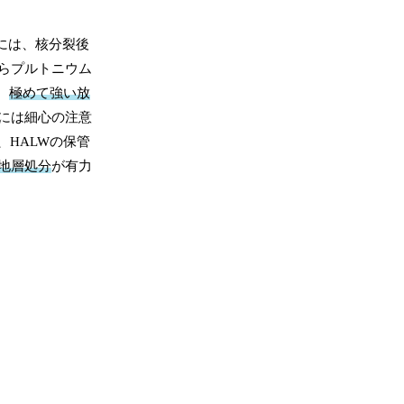
には、核分裂後
らプルトニウム
、
極めて強い放
には細心の注意
HALWの保管
地層処分
が有力