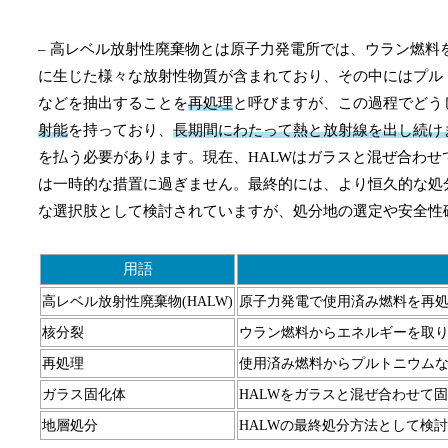
– 高レベル放射性廃棄物とは原子力発電所では、ウラン燃料
に生じた様々な放射性物質が含まれており、その中にはプル
などを抽出することを
再処理
と呼びますが、この過程でどうし
射能
を持っており、
長期間にわたって熱と放射線を出し続け
を払う必要があります。現在、HALWはガラスと混ぜ合わせ
は一時的な措置に過ぎません。最終的には、より恒久的な処
な選択肢として検討されていますが、処分地の選定や安全性
用語
高レベル放射性廃棄物(HALW)
原子力発電で使用済み燃料を再
核分裂
ウラン燃料からエネルギーを取
再処理
使用済み燃料からプルトニウム
ガラス固化体
HALWをガラスと混ぜ合わせて
地層処分
HALWの最終処分方法として検