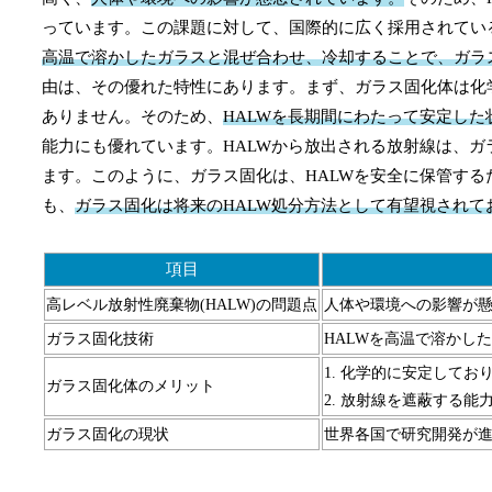
っています。この課題に対して、国際的に広く採用されてい
高温で溶かしたガラスと混ぜ合わせ、冷却することで、ガラ
由は、その優れた特性にあります。まず、ガラス固化体は化
ありません。そのため、
HALWを長期間にわたって安定し
能力にも優れています。HALWから放出される放射線は、
ます。このように、ガラス固化は、HALWを安全に保管す
も、
ガラス固化は将来のHALW処分方法として有望視されて
項目
高レベル放射性廃棄物(HALW)の問題点
人体や環境への影響が
ガラス固化技術
HALWを高温で溶かし
1. 化学的に安定して
ガラス固化体のメリット
2. 放射線を遮蔽する
ガラス固化の現状
世界各国で研究開発が進