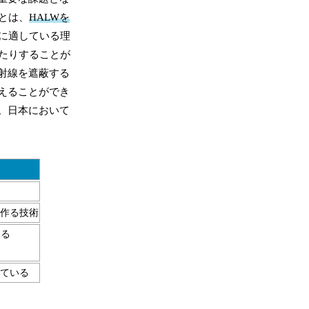
とは、
HALWを
に適している理
たりすることが
射線を遮蔽する
えることができ
。日本において
を作る技術
きる
れている