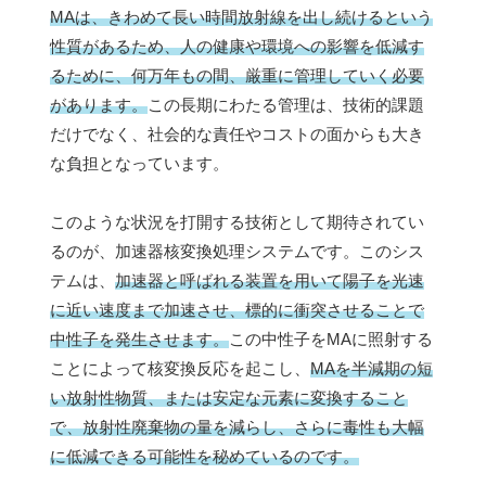
MAは、きわめて長い時間放射線を出し続けるという
性質があるため、人の健康や環境への影響を低減す
るために、何万年もの間、厳重に管理していく必要
があります。
この長期にわたる管理は、技術的課題
だけでなく、社会的な責任やコストの面からも大き
な負担となっています。
このような状況を打開する技術として期待されてい
るのが、加速器核変換処理システムです。このシス
テムは、
加速器と呼ばれる装置を用いて陽子を光速
に近い速度まで加速させ、標的に衝突させることで
中性子を発生させます。
この中性子をMAに照射する
ことによって核変換反応を起こし、
MAを半減期の短
い放射性物質、または安定な元素に変換すること
で、放射性廃棄物の量を減らし、さらに毒性も大幅
に低減できる可能性を秘めているのです。