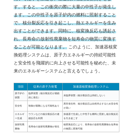
す。すると、この衝突の際に大量の中性子が発生し
ます。
この中性子を原子炉内の燃料に照射すること
で、核分裂反応を引き起こし、熱エネルギーを生み
出すことができます。同時に、核変換反応も誘起さ
れ、長寿命の放射性廃棄物を短寿命の物質に変換す
ることが可能となります。
このように、加速器核変
換処理システムは、原子力エネルギーの持続可能性
と安全性を飛躍的に向上させる可能性を秘めた、未
来のエネルギーシステムと言えるでしょう。
項目
従来の原子力発電
加速器核変換処理システム
原子炉の
臨界状態（核分裂反応が連鎖
未臨界状態（核分裂反応は持続しない）
状態
的に発生）
異常発生時、核分裂反応は自然停止するため安全性
安全性
制御が困難になる可能性あり
が高い
エネルギ
ウランなどの核分裂反応の連
加速器で生成した中性子を燃料に照射し核分裂反応
ー生成
鎖反応を利用
を引き起こす
放射性廃
核変換反応により、長寿命の放射性廃棄物を短寿命
長寿命の放射性廃棄物が発生
棄物
の物質に変換可能