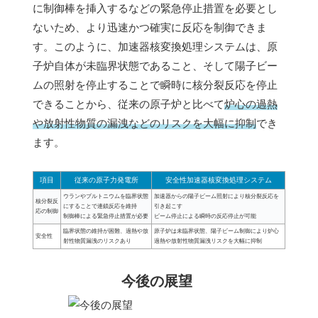
に制御棒を挿入するなどの緊急停止措置を必要とし
ないため、より迅速かつ確実に反応を制御できま
す。このように、加速器核変換処理システムは、原
子炉自体が未臨界状態であること、そして陽子ビー
ムの照射を停止することで瞬時に核分裂反応を停止
できることから、従来の原子炉と比べて
炉心の過熱
や放射性物質の漏洩などのリスクを大幅に抑制
でき
ます。
項目
従来の原子力発電所
安全性加速器核変換処理システム
ウランやプルトニウムを臨界状態
加速器からの陽子ビーム照射により核分裂反応を
核分裂反
にすることで連鎖反応を維持
引き起こす
応の制御
制御棒による緊急停止措置が必要
ビーム停止による瞬時の反応停止が可能
臨界状態の維持が困難、過熱や放
原子炉は未臨界状態、陽子ビーム制御により炉心
安全性
射性物質漏洩のリスクあり
過熱や放射性物質漏洩リスクを大幅に抑制
今後の展望