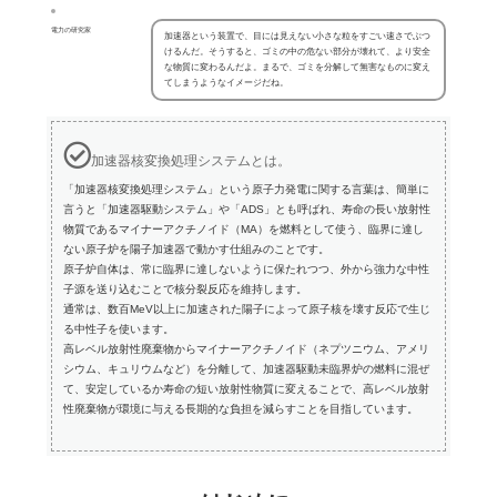
電力の研究家
加速器という装置で、目には見えない小さな粒をすごい速さでぶつ
けるんだ。そうすると、ゴミの中の危ない部分が壊れて、より安全
な物質に変わるんだよ。まるで、ゴミを分解して無害なものに変え
てしまうようなイメージだね。
加速器核変換処理システムとは。
「加速器核変換処理システム」という原子力発電に関する言葉は、簡単に
言うと「加速器駆動システム」や「ADS」とも呼ばれ、寿命の長い放射性
物質であるマイナーアクチノイド（MA）を燃料として使う、臨界に達し
ない原子炉を陽子加速器で動かす仕組みのことです。
原子炉自体は、常に臨界に達しないように保たれつつ、外から強力な中性
子源を送り込むことで核分裂反応を維持します。
通常は、数百MeV以上に加速された陽子によって原子核を壊す反応で生じ
る中性子を使います。
高レベル放射性廃棄物からマイナーアクチノイド（ネプツニウム、アメリ
シウム、キュリウムなど）を分離して、加速器駆動未臨界炉の燃料に混ぜ
て、安定しているか寿命の短い放射性物質に変えることで、高レベル放射
性廃棄物が環境に与える長期的な負担を減らすことを目指しています。