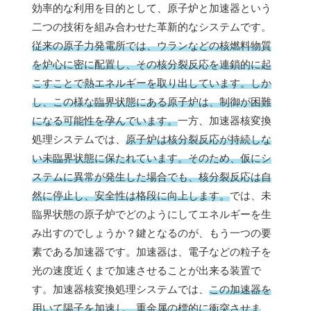
効率的な利用を目的として、原子炉と加速器という
二つの技術を組み合わせた革新的なシステムです。
従来の原子力発電所では、ウランなどの核燃料物質
を炉心に密に配置し、その核分裂反応を連鎖的に起
こすことで熱エネルギーを取り出しています。しか
し、この様な臨界状態にある原子炉は、制御が困難
になる可能性を孕んでいます。
一方、加速器核変換
処理システムでは、
原子炉は核分裂反応が持続しな
い未臨界状態に保たれています。そのため、仮にシ
ステムに異常が発生した場合でも、核分裂反応は自
然に停止し、安全性は格段に向上します。
では、未
臨界状態の原子炉でどのようにしてエネルギーを生
み出すのでしょうか？鍵となるのが、もう一つの要
素である加速器です。加速器は、電子などの粒子を
光の速度近くまで加速させることが出来る装置で
す。加速器核変換処理システムでは、
この加速器を
用いて陽子を加速し、重金属の標的に衝突させま