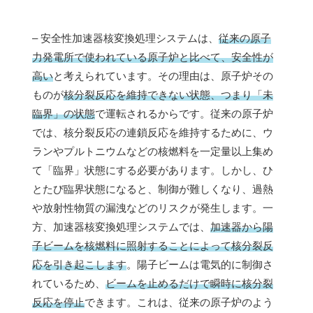
– 安全性加速器核変換処理システムは、
従来の原子
力発電所で使われている原子炉と比べて、安全性が
高い
と考えられています。その理由は、原子炉その
ものが
核分裂反応を維持できない状態、つまり「未
臨界」の状態
で運転されるからです。従来の原子炉
では、核分裂反応の連鎖反応を維持するために、ウ
ランやプルトニウムなどの核燃料を一定量以上集め
て「臨界」状態にする必要があります。しかし、ひ
とたび臨界状態になると、制御が難しくなり、過熱
や放射性物質の漏洩などのリスクが発生します。一
方、加速器核変換処理システムでは、
加速器から陽
子ビームを核燃料に照射することによって核分裂反
応を引き起こします
。陽子ビームは電気的に制御さ
れているため、
ビームを止めるだけで瞬時に核分裂
反応を停止
できます。これは、従来の原子炉のよう