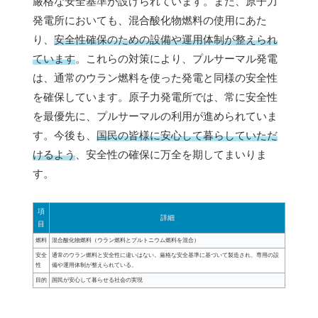
厳格な安全基準が設けられています。また、原子力
発電所においても、混合酸化物燃料の使用にあた
り、
安全性確保のための設備や運用体制が整えられ
ています
。これらの対策により、プルサーマル発電
は、通常のウラン燃料を使った発電と同様の安全性
を確保しています。原子力発電所では、常に安全性
を最優先に、プルサーマルの利用が進められていま
す。今後も、
国民の皆様に安心して暮らしていただ
けるよう
、安全性の確保に万全を期してまいりま
す。
項
詳細
目
燃料
混合酸化物燃料（ウラン燃料とプルトニウム燃料を混合）
安全
通常のウラン燃料と安全性に違いはない。厳格な安全基準に基づいて製造され、専用の設
性
備や運用体制が整えられている。
目的
国民が安心して暮らせる社会の実現