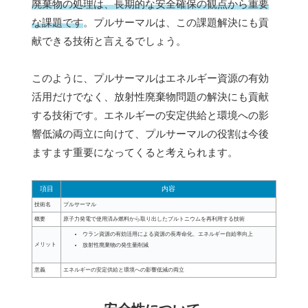
廃棄物の処理は、長期的な安全確保の観点から重要
な課題です
。プルサーマルは、この課題解決にも貢
献できる技術と言えるでしょう。
このように、プルサーマルはエネルギー資源の有効
活用だけでなく、放射性廃棄物問題の解決にも貢献
する技術です。エネルギーの安定供給と環境への影
響低減の両立に向けて、プルサーマルの役割は今後
ますます重要になってくると考えられます。
項目
内容
技術名
プルサーマル
概要
原子力発電で使用済み燃料から取り出したプルトニウムを再利用する技術
ウラン資源の有効活用による資源の長寿命化、エネルギー自給率向上
メリット
放射性廃棄物の発生量削減
意義
エネルギーの安定供給と環境への影響低減の両立