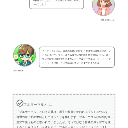
再利用ってことは、ゴミが減って環境にやさし
いってこと？
電力を見直したい
そうとも言えるね。資源の有効利用という意味では環境にやさしい
と言えるけど、プルトニウムは強い放射線を持つ物質だから、取り
扱いや保管には注意が必要なんだ。プルサーマルは、メリットとデ
メリットを理解した上で議論していく必要があるんだよ。
電力の研究家
プルサーマルとは。
「プルサーマル」という言葉は、原子力発電で使われるプルトニウムを、
普通の原子炉の燃料として使うことを指します。プルトニウムは特別な高
速炉で使うものと思われていましたが、そうではなく普通の原子炉でも使
えることをはっきり示すために「プルサーマル」と呼ぶようになりまし