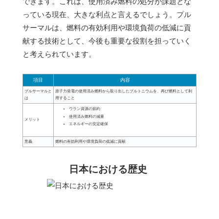
できます。これは、使用済み燃料の処分が課題とな
っている現在、大きな利点と言えるでしょう。プル
サーマルは、燃料の有効利用や環境負荷の低減に貢
献する技術として、今後も重要な役割を担っていく
と考えられています。
項目
内容
プルサーマルと
原子力発電の使用済み燃料から取り出したプルトニウムを、再び燃料として利
は
用すること
ウラン資源の節約
使用済み燃料の減量
メリット
エネルギーの安定確保
意義
燃料の有効利用や環境負荷の低減に貢献
日本における歴史