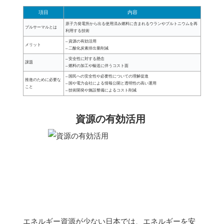
項目
内容
原子力発電所から出る使用済み燃料に含まれるウランやプルトニウムを再
プルサーマルとは
利用する技術
– 資源の有効活用
メリット
– 二酸化炭素排出量削減
– 安全性に対する懸念
課題
– 燃料の加工や輸送に伴うコスト面
– 国民への安全性や必要性についての理解促進
推進のために必要な
– 国や電力会社による情報公開と透明性の高い運用
こと
– 技術開発や施設整備によるコスト削減
資源の有効活用
エネルギー資源が少ない日本では、エネルギーを安