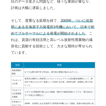
社のデータ改ざん問題など、様々な要因が重なり、
計画は大幅に遅延しました。
そして、度重なる延期を経て、
2009年、ついに佐賀
県にある玄海原子力発電所3号機において、日本で初
めてプルサーマルによる発電が開始されました
。こ
れは、資源の有効活用と高レベル放射性廃棄物の減
容化に貢献する技術として、大きな期待が寄せられ
ています。
項目
内容
高速増殖炉
かつては夢の原子炉と呼ばれ、精力的に開発が進められていた。
開発
使用済み燃料から再処理したプルトニウムとウランを混合酸化物燃料として、軽
プルサーマ
水炉で再びエネルギー資源として活用する計画。2000年以降、段階的に導入予定
ル計画
だった。
プルサーマ
イギリスの再処理工場における事故、国内での輸送容器のトラブル、電力会社の
ル計画遅延
データ改ざん問題など。
の要因
日本初のプ
2009年、佐賀県にある玄海原子力発電所3号機において開始。資源の有効活用と高
ルサーマル