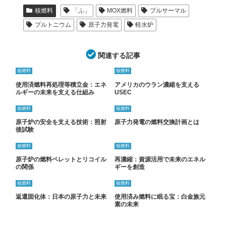
核燃料
「ふ」
MOX燃料
プルサーマル
プルトニウム
原子力発電
軽水炉
関連する記事
核燃料
核燃料
使用済燃料再処理等積立金：エネ
アメリカのウラン濃縮を支える
ルギーの未来を支える仕組み
USEC
核燃料
核燃料
原子炉の安全を支える技術：照射
原子力発電の燃料交換計画とは
後試験
核燃料
核燃料
原子炉の燃料ペレットとリコイル
再濃縮：資源活用で未来のエネル
の関係
ギーを創造
核燃料
核燃料
返還固化体：日本の原子力と未来
使用済み燃料に眠る宝：白金族元
素の未来