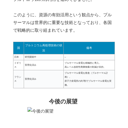
このように、資源の有効活用という観点から、プル
サーマルは世界的に重要な技術となっており、各国
で戦略的に取り組まれています。
プルトニウム再処理技術の状
国
備考
況
日本
研究開発中
–
イギリ
プルサーマル発電を積極的に導入。
実用化済み
ス
高レベル放射性廃棄物量の削減が目的。
プルサーマル発電を推進（プルサーマル計
フラン
画）。
実用化済み
ス
原子力発電所の約7割でプルサーマル発電を実
施。
今後の展望