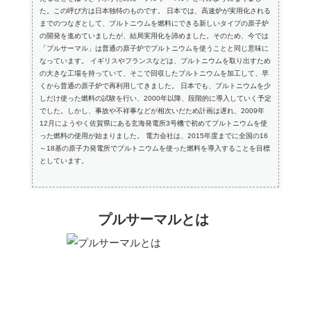
た。この呼び方は日本独特のものです。 日本では、高速炉が実用化される
までのつなぎとして、プルトニウムを燃料にできる新しいタイプの原子炉
の開発を進めていましたが、結局実用化を諦めました。そのため、今では
「プルサーマル」は普通の原子炉でプルトニウムを使うことと同じ意味に
なっています。 イギリスやフランスなどは、プルトニウムを取り出すため
の大きな工場を持っていて、そこで回収したプルトニウムを加工して、早
くから普通の原子炉で再利用してきました。 日本でも、プルトニウムを少
しだけ使った燃料の試験を行い、2000年以降、段階的に導入していく予定
でした。しかし、事故や不祥事などが相次いだため計画は遅れ、2009年
12月にようやく佐賀県にある玄海発電所3号機で初めてプルトニウムを使
った燃料の使用が始まりました。 電力会社は、2015年度までに全国の16
～18基の原子力発電所でプルトニウムを使った燃料を導入することを目標
としています。
プルサーマルとは