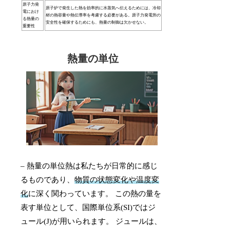
原子力発
原子炉で発生した熱を効率的に水蒸気へ伝えるためには、冷却
電におけ
材の熱容量や熱伝導率を考慮する必要がある。原子力発電所の
る熱量の
安全性を確保するためにも、熱量の制御は欠かせない。
重要性
熱量の単位
– 熱量の単位熱は私たちが日常的に感じ
るものであり、
物質の状態変化や温度変
化
に深く関わっています。 この熱の量を
表す単位として、国際単位系(SI)ではジ
ュール(J)が用いられます。 ジュールは、