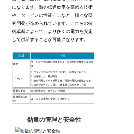
になります。熱の伝達効率を高める技術
や、タービンの性能向上など、様々な研
究開発が進められています。これらの技
術革新によって、より多くの電力を安定
して供給することが可能になります。
項目
内容
ウランなどの核燃料のエネルギーを電力に変換する発電方
概要
法
1. ウラン原子核に中性子が衝突し、核分裂が起こる
2. 核分裂により熱が発生
プロセス
3. 熱を利用して水を沸騰させ、高温の蒸気を発生させる
4. 蒸気でタービンを回し、発電機を回転させて発電
重要な要素
熱の伝達効率、タービンの性能
技術革新の目
より多くの電力を安定して供給する
的
熱量の管理と安全性