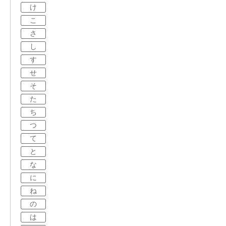
け
こ
さ
し
す
せ
そ
た
ち
つ
て
と
な
に
ね
の
は