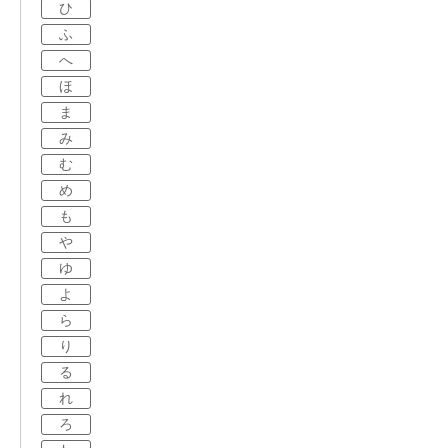
ひ
ふ
へ
ほ
ま
み
む
め
も
や
ゆ
よ
ら
り
る
れ
ろ