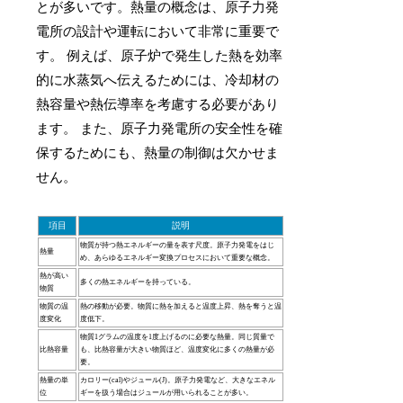
とが多いです。熱量の概念は、原子力発
電所の設計や運転において非常に重要で
す。 例えば、原子炉で発生した熱を効率
的に水蒸気へ伝えるためには、冷却材の
熱容量や熱伝導率を考慮する必要があり
ます。 また、原子力発電所の安全性を確
保するためにも、熱量の制御は欠かせま
せん。
項目
説明
物質が持つ熱エネルギーの量を表す尺度。原子力発電をはじ
熱量
め、あらゆるエネルギー変換プロセスにおいて重要な概念。
熱が高い
多くの熱エネルギーを持っている。
物質
物質の温
熱の移動が必要。物質に熱を加えると温度上昇、熱を奪うと温
度変化
度低下。
物質1グラムの温度を1度上げるのに必要な熱量。同じ質量で
比熱容量
も、比熱容量が大きい物質ほど、温度変化に多くの熱量が必
要。
熱量の単
カロリー(cal)やジュール(J)。原子力発電など、大きなエネル
位
ギーを扱う場合はジュールが用いられることが多い。