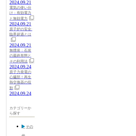
2024.09.21
電気の使い分
け：有効電力
と無効電力
2024.09.21
原子炉の安全:
臨界超過とは
2024.09.21
無煙炭：石炭
の最終形態と
その利用法
2024.09.24
原子力発電の
心臓部！再生
熱交換器の役
割
2024.09.24
カテゴリーか
ら探す
その
他