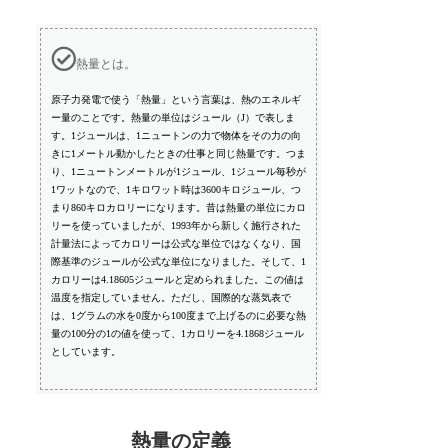
熱量とは。
原子力発電で使う「熱量」という言葉は、熱のエネルギ
ー量のことです。熱量の単位はジュール（J）で表しま
す。1ジュールは、1ニュートンの力で物体をその力の向
きに1メートル動かしたときの仕事と同じ熱量です。つま
り、1ニュートンメートルが1ジュール、1ジュール毎秒が
1ワットなので、1キロワット時は3600キロジュール、つ
まり860キロカロリーになります。昔は熱量の単位にカロ
リーを使っていましたが、1993年から新しく施行された
計量法によってカロリーは公式な単位ではなくなり、国
際基準のジュールが公式な単位になりました。そして、1
カロリーは4.18605ジュールと定められました。この値は
温度を指定していません。ただし、国際的な蒸気表で
は、1グラムの水を0度から100度まで上げるのに必要な熱
量の100分の1の値を使って、1カロリーを4.1868ジュール
としています。
熱量の定義