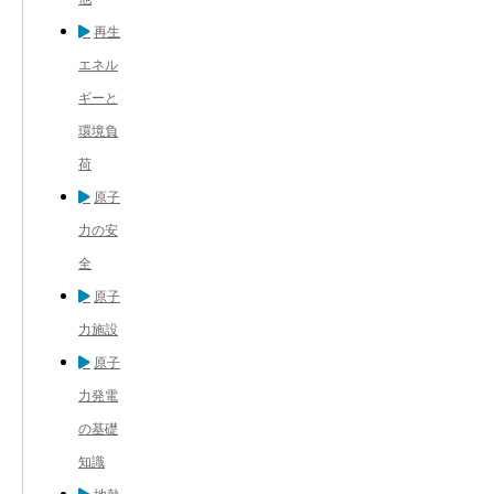
再生
エネル
ギーと
環境負
荷
原子
力の安
全
原子
力施設
原子
力発電
の基礎
知識