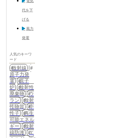
電気
代を下
げる
風力
発電
人気のキーワ
ード
放射線
原子力発
電
原子
炉
放射性
廃棄物
ウ
ラン
放射
性物質
中
性子
再生
可能エネル
ギー
放射
線防護
エ