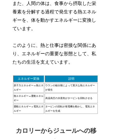
また、人間の体は、食事から摂取した栄
養素を分解する過程で発生する熱エネル
ギーを、体を動かすエネルギーに変換し
ています。
このように、熱と仕事は密接な関係にあ
り、エネルギーの重要な形態として、私
たちの生活を支えています。
エネルギー変換
説明
原子力エネルギー→熱エネ
ウランの核分裂によって莫大な熱エネルギー
ルギー
が発生
熱エネルギー→運動エネル
高温高圧の水蒸気がタービンを回転させる
ギー
運動エネルギー→電気エネ
タービンの回転が発電機を動かし、電気エネ
ルギー
ルギーを生成
カロリーからジュールへの移