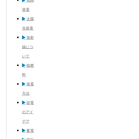
地熱
発電
太陽
光発電
放射
線につ
いて
核燃
料
発電
方法
節電
のアイ
デア
蓄電