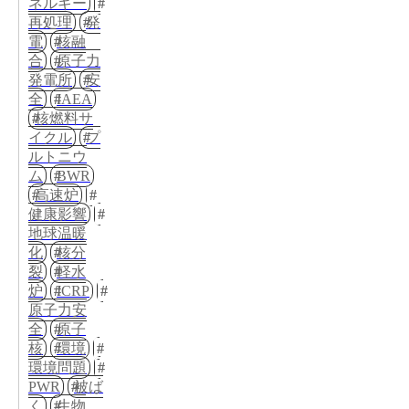
ネルギー
再処理
発
電
核融
合
原子力
発電所
安
全
IAEA
核燃料サ
イクル
プ
ルトニウ
ム
BWR
高速炉
健康影響
地球温暖
化
核分
裂
軽水
炉
ICRP
原子力安
全
原子
核
環境
環境問題
PWR
被ば
く
生物