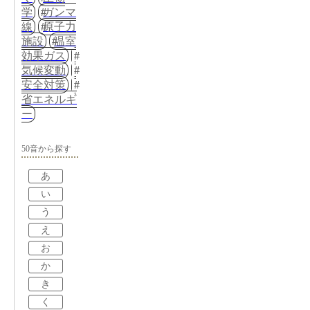
学
ガンマ
線
原子力
施設
温室
効果ガス
気候変動
安全対策
省エネルギ
ー
50音から探す
あ
い
う
え
お
か
き
く