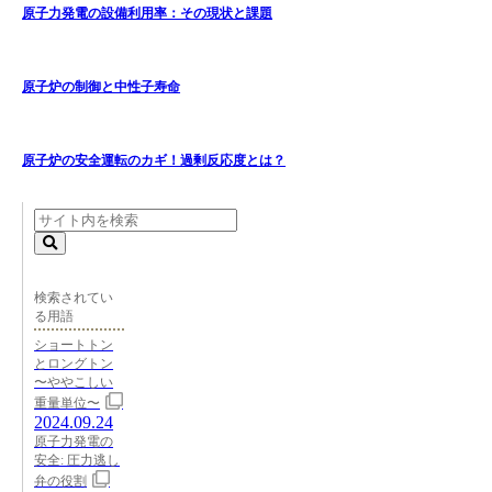
原子力発電の設備利用率：その現状と課題
原子炉の制御と中性子寿命
原子炉の安全運転のカギ！過剰反応度とは？
検索されてい
る用語
ショートトン
とロングトン
〜ややこしい
重量単位〜
2024.09.24
原子力発電の
安全: 圧力逃し
弁の役割