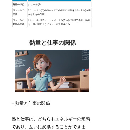
熱量の単位
ジュール (J)
ジュールの
1ニュートン(N)の力がその力の方向に物体を1メートル(m)動
定義
かすときの仕事
ジュールと
1ジュールは1ニュートンメートル(N·m)と等価であり、熱量
熱量の関係
も仕事と同じようにジュールで表される
熱量と仕事の関係
– 熱量と仕事の関係
熱と仕事は、どちらもエネルギーの形態
であり、互いに変換することができま