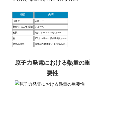
項目
内容
旧単位
カロリー
新単位(1993年以降)
ジュール
変換
1カロリー ≈ 4.186ジュール
例
100カロリー = 約418.6ジュール
変更の目的
国際的な標準化と単位系の統一
原子力発電における熱量の重
要性