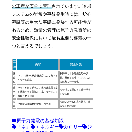
の工程が安全に管理
されています。冷却
システムの異常や事故発生時には、炉心
溶融等の重大な事態に発展する可能性が
あるため、熱量の管理は原子力発電所の
安全性確保において最も重要な要素の一
つと言えるでしょう。
工
内容
安全対策
程
熱
制御棒による連鎖反応の調
ウラン燃料の核分裂反応により熱エネ
発
整、厳密な管理システムによ
ルギーを発生
生
る熱出力の一定化
熱
冷却材が熱を吸収し、蒸気発生器で水
冷却材の循環による熱の効率
利
を沸騰させて蒸気を生成、タービンを
的な移動
用
回転させて発電
冷
冷却システムの異常監視、事
使用済み冷却材の冷却、再利用
却
故発生時の対応
原子力発電の基礎知識
「ネ」
エネルギー
カロリー
ジ