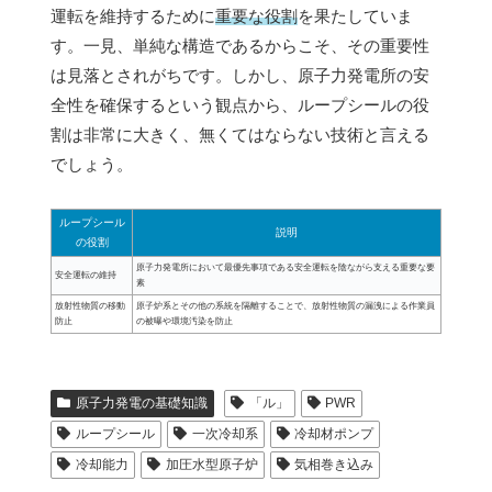
運転を維持するために
重要な役割
を果たしていま
す。一見、単純な構造であるからこそ、その重要性
は見落とされがちです。しかし、原子力発電所の安
全性を確保するという観点から、ループシールの役
割は非常に大きく、無くてはならない技術と言える
でしょう。
ループシール
説明
の役割
原子力発電所において最優先事項である安全運転を陰ながら支える重要な要
安全運転の維持
素
放射性物質の移動
原子炉系とその他の系統を隔離することで、放射性物質の漏洩による作業員
防止
の被曝や環境汚染を防止
原子力発電の基礎知識
「ル」
PWR
ループシール
一次冷却系
冷却材ポンプ
冷却能力
加圧水型原子炉
気相巻き込み