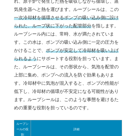
れ、原子炉で発生した熱を吸収しながら循環し、蒸
気発生器へと熱を運びます。ループシールは、この
一次冷却材を循環させるポンプの吸い込み側に設け
られた、ループ状に下がった配管部分
を指します。
ループシール内には、常時、水が満たされていま
す。この水は、ポンプの吸い込み側に一定の圧力を
かけることで、
ポンプが安定して冷却材を吸い上げ
られるよう
にサポートする役割を担っています。ま
た、ループシールは、その形状から、気泡を配管の
上部に集め、ポンプへの流入を防ぐ効果もありま
す。冷却材中に気泡が混入すると、ポンプの性能が
低下し、冷却材の循環が不安定になる可能性があり
ます。ループシールは、このような事態を避けるた
めの重要な役割を担っているのです。
ループシ
ールの役
詳細
割