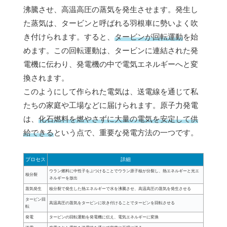
沸騰させ、高温高圧の蒸気を発生させます。発生し
た蒸気は、タービンと呼ばれる羽根車に勢いよく吹
き付けられます。すると、
タービンが回転運動
を始
めます。この回転運動は、タービンに連結された発
電機に伝わり、発電機の中で電気エネルギーへと変
換されます。
このようにして作られた電気は、送電線を通じて私
たちの家庭や工場などに届けられます。原子力発電
は、
化石燃料を燃やさずに大量の電気を安定して供
給できる
という点で、重要な発電方法の一つです。
プロセス
詳細
ウラン燃料に中性子をぶつけることでウラン原子核が分裂し、熱エネルギーと光エ
核分裂
ネルギーを放出
蒸気発生
核分裂で発生した熱エネルギーで水を沸騰させ、高温高圧の蒸気を発生させる
タービン回
高温高圧の蒸気をタービンに吹き付けることでタービンを回転させる
転
発電
タービンの回転運動を発電機に伝え、電気エネルギーに変換