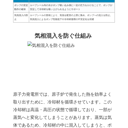
ポンプの安定
ループシール内の水がポンプ吸い込み側に一定の圧力をかけることで、ポンプが
動作の確保
安定して冷却材を吸い上げられるようにサポート
気泡混入の防
ループシールの形状により、気泡を配管の上部に集め、ポンプへの流入を防止。
止
気泡混入によるポンプ性能低下や冷却材循環の不安定化を回避
気相混入を防ぐ仕組み
原子力発電所では、原子炉で発生した熱を効率よく
取り出すために、冷却材を循環させています。この
冷却材は高温・高圧の状態で循環しており、一部が
蒸気へと変化してしまうことがあります。蒸気は気
体であるため、冷却材の中に混入してしまうと、ポ