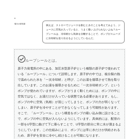
電力の研究家
例えば、ストローでジュースを飲むときのことを考えてみよう。ジ
ュースに空気が入っていると、うまく吸い上げられないよね？ルー
プシールは、冷却材から気体を分離することで、ポンプがスムーズ
に冷却材を送り出せるようにしているんだ。
ループシールとは。
原子力発電所の中にある、加圧水型原子炉という種類の原子炉で使われて
いる「ループシール」について説明します。原子炉の中では、核分裂の熱
で温められた水を「一次冷却材」と呼び、このお湯を循環させて熱を取り
出しています。このお湯を循環させるために「一次冷却材ポンプ」という
ポンプが使われていますが、ポンプがうまく動くためには、ポンプの中に
空気ではなく、お湯だけが入っている状態である必要があります。もし、
ポンプの中に空気（気相）が混じってしまうと、ポンプの力が弱くなって
しまい、原子炉を冷やすことができなくなってしまう可能性があります。
そこで、「ループシール」という構造をポンプの吸い込み側に設けること
で、ポンプの中に空気が入らないようにしています。具体的には、配管の
一部をU字型に曲げて下に垂らすことで、U字型の部分に常に水が溜まるよ
うにしています。この仕組みにより、ポンプには常に水だけが供給される
ため、原子炉を安全に冷やし続けることが可能になります。