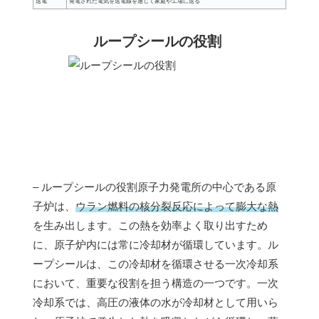
送電
発電された電気を送電線を通じて家庭や工場に送る
ループシールの役割
– ループシールの役割原子力発電所の中心である原
子炉は、
ウラン燃料の核分裂反応によって膨大な熱
を生み出します。この熱を効率よく取り出すため
に、原子炉内には常に冷却材が循環しています。ル
ープシールは、この冷却材を循環させる一次冷却系
において、重要な役割を担う構造の一つです。一次
冷却系では、高圧の液体の水が冷却材として用いら