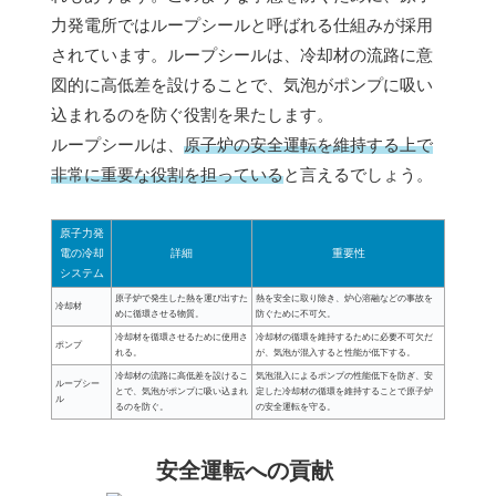
力発電所ではループシールと呼ばれる仕組みが採用
されています。ループシールは、冷却材の流路に意
図的に高低差を設けることで、気泡がポンプに吸い
込まれるのを防ぐ役割を果たします。
ループシールは、
原子炉の安全運転を維持する上で
非常に重要な役割を担っている
と言えるでしょう。
原子力発
電の冷却
詳細
重要性
システム
原子炉で発生した熱を運び出すた
熱を安全に取り除き、炉心溶融などの事故を
冷却材
めに循環させる物質。
防ぐために不可欠。
冷却材を循環させるために使用さ
冷却材の循環を維持するために必要不可欠だ
ポンプ
れる。
が、気泡が混入すると性能が低下する。
冷却材の流路に高低差を設けるこ
気泡混入によるポンプの性能低下を防ぎ、安
ループシー
とで、気泡がポンプに吸い込まれ
定した冷却材の循環を維持することで原子炉
ル
るのを防ぐ。
の安全運転を守る。
安全運転への貢献