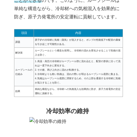
ことができる
のです。このように、ループシールは
単純な構造ながら、冷却材への気相混入を効果的に
防ぎ、原子力発電所の安定運転に貢献しています。
項目
内容
原子炉の冷却材に気相（蒸気）が混入すると、ポンプの性能低下や配管の腐食
課題
を引き起こす可能性がある。
ループシールという構造を採用し、冷却材の流れを変化させることで気相の混
解決策
入を防ぐ。
1. 高温・高圧の冷却材がループシール部に流れ込むと、配管の形状に沿って流
れは一度下向きに変化する。
ループシールの
2. その後、再び上向きに流れが転換する。
仕組み
3. 冷却材よりも軽い気相は、流れの勢いが弱まるループシール底部に集まる。
4. 気相はループシール底部に滞留するため、その上部を通過する冷却材に気相
が混入することを防ぐ。
単純な構造ながら、冷却材への気相混入を効果的に防ぎ、原子力発電所の安定
効果
運転に貢献する。
冷却効率の維持