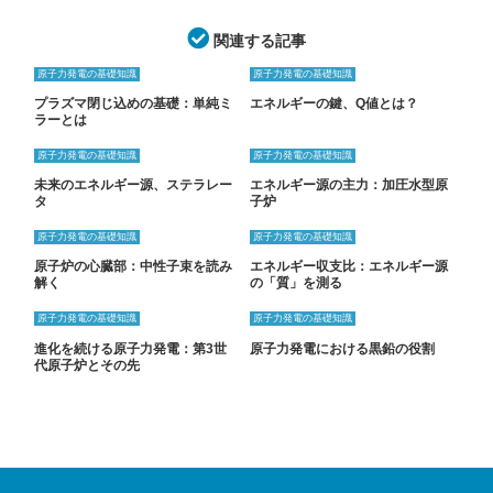
関連する記事
原子力発電の基礎知識
原子力発電の基礎知識
プラズマ閉じ込めの基礎：単純ミ
エネルギーの鍵、Q値とは？
ラーとは
原子力発電の基礎知識
原子力発電の基礎知識
未来のエネルギー源、ステラレー
エネルギー源の主力：加圧水型原
タ
子炉
原子力発電の基礎知識
原子力発電の基礎知識
原子炉の心臓部：中性子束を読み
エネルギー収支比：エネルギー源
解く
の「質」を測る
原子力発電の基礎知識
原子力発電の基礎知識
進化を続ける原子力発電：第3世
原子力発電における黒鉛の役割
代原子炉とその先