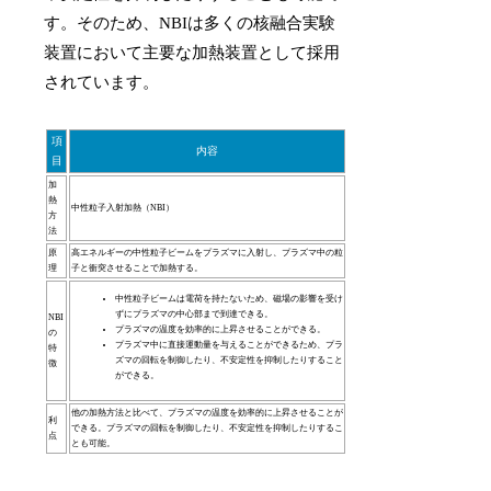
す。そのため、NBIは多くの核融合実験
装置において主要な加熱装置として採用
されています。
項
内容
目
加
熱
中性粒子入射加熱（NBI）
方
法
原
高エネルギーの中性粒子ビームをプラズマに入射し、プラズマ中の粒
理
子と衝突させることで加熱する。
中性粒子ビームは電荷を持たないため、磁場の影響を受け
ずにプラズマの中心部まで到達できる。
NBI
プラズマの温度を効率的に上昇させることができる。
の
プラズマ中に直接運動量を与えることができるため、プラ
特
ズマの回転を制御したり、不安定性を抑制したりすること
徴
ができる。
他の加熱方法と比べて、プラズマの温度を効率的に上昇させることが
利
できる。プラズマの回転を制御したり、不安定性を抑制したりするこ
点
とも可能。