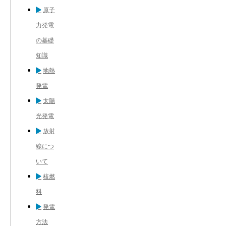
原子
力発電
の基礎
知識
地熱
発電
太陽
光発電
放射
線につ
いて
核燃
料
発電
方法