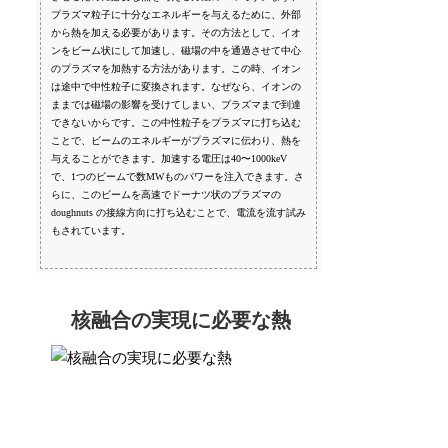
プラズマ粒子に十分なエネルギーを与えるために、外部
から熱を加える必要があります。その方法として、イオ
ンをビーム状にして加速し、磁場の中を通過させて中心
のプラズマを加熱する方法があります。この時、イオン
は途中で中性粒子に変換されます。なぜなら、イオンの
ままでは磁場の影響を受けてしまい、プラズマまで到達
できないからです。この中性粒子をプラズマに打ち込む
ことで、ビームのエネルギーがプラズマに伝わり、熱を
与えることができます。加速する電圧は40〜1000keV
で、1つのビームで数MWものパワーを注入できます。さ
らに、このビームを高速でドーナツ状のプラズマの
doughnuts の接線方向に打ち込むことで、電流を流す試み
もされています。
核融合の実現に必要な熱