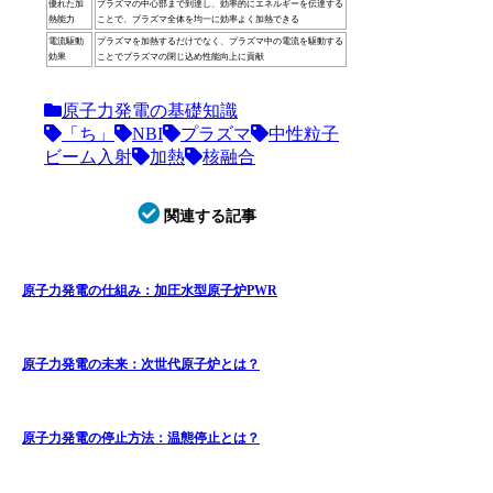
優れた加
プラズマの中心部まで到達し、効率的にエネルギーを伝達する
熱能力
ことで、プラズマ全体を均一に効率よく加熱できる
電流駆動
プラズマを加熱するだけでなく、プラズマ中の電流を駆動する
効果
ことでプラズマの閉じ込め性能向上に貢献
原子力発電の基礎知識
「ち」
NBI
プラズマ
中性粒子
ビーム入射
加熱
核融合
関連する記事
原子力発電の仕組み：加圧水型原子炉PWR
原子力発電の未来：次世代原子炉とは？
原子力発電の停止方法：温態停止とは？