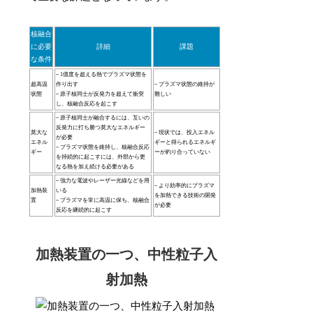
核融合
に必要
詳細
課題
な条件
– 1億度を超える熱でプラズマ状態を
超高温
作り出す
– プラズマ状態の維持が
状態
– 原子核同士が反発力を超えて衝突
難しい
し、核融合反応を起こす
– 原子核同士が融合するには、互いの
反発力に打ち勝つ莫大なエネルギー
莫大な
– 現状では、投入エネル
が必要
エネル
ギーと得られるエネルギ
– プラズマ状態を維持し、核融合反応
ギー
ーが釣り合っていない
を持続的に起こすには、外部から更
なる熱を加え続ける必要がある
– 強力な電波やレーザー光線などを用
– より効率的にプラズマ
加熱装
いる
を加熱できる技術の開発
置
– プラズマを常に高温に保ち、核融合
が必要
反応を継続的に起こす
加熱装置の一つ、中性粒子入
射加熱