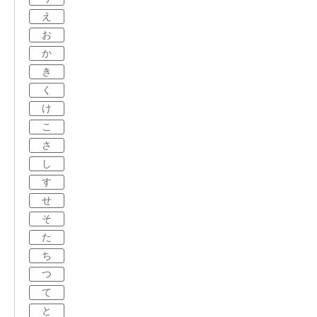
え
お
か
き
く
け
こ
さ
し
す
せ
そ
た
ち
つ
て
と