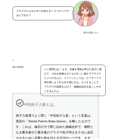
プラズマにエネルギーを加える？ どうやってや
るんですか？
電力を見直したい
電力の研究家
いい質問だね！ まず、水素を電気を帯びた粒子に変
えて、それを加速させてものすごい速さでプラズマ
にぶつけるんだ。イメージとしては、ビリヤードで
球を勢いよく打ち出す感じかな。そうすることで、
プラズマの温度を上げて、核融合反応を起こしやす
くするんだよ。
中性粒子入射とは。
原子力発電でよく聞く「中性粒子入射」という言葉は、
英語の「Neutral Particle Beam Injector」を略したもので
す。これは、磁石の力で閉じ込めた核融合炉で、燃料と
なる重水素や三重水素のプラズマ粒子同士を十分に反応
させるために必要な熱を与える方法の一つです。まず、