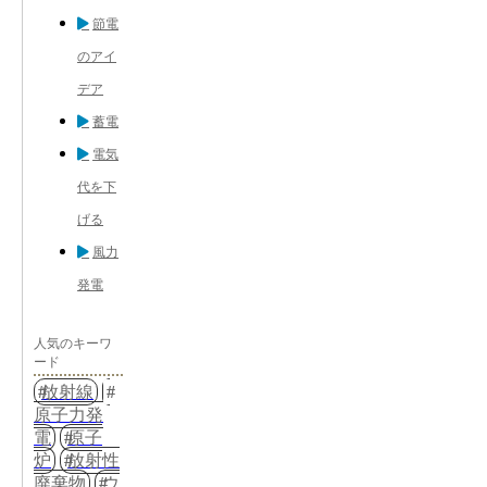
節電
のアイ
デア
蓄電
電気
代を下
げる
風力
発電
人気のキーワ
ード
放射線
原子力発
電
原子
炉
放射性
廃棄物
ウ