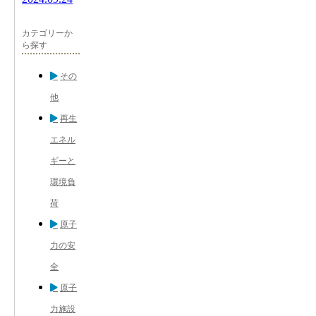
カテゴリーか
ら探す
その
他
再生
エネル
ギーと
環境負
荷
原子
力の安
全
原子
力施設