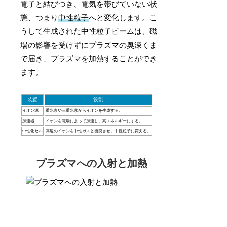
電子と結びつき、電気を帯びていない状
態、つまり
中性粒子
へと変化します。こ
うして生成された中性粒子ビームは、磁
場の影響を受けずにプラズマの奥深くま
で届き、プラズマを加熱することができ
ます。
装置
役割
イオン源
重水素や三重水素からイオンを生成する。
加速器
イオンを電場によって加速し、高エネルギーにする。
中性化セル
高速のイオンを中性ガスと衝突させ、中性粒子に変える。
プラズマへの入射と加熱