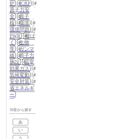
炉
ICRP
原子力安
全
原子
核
環境
環境問題
PWR
被ば
く
生物
学
ガンマ
線
原子力
施設
温室
効果ガス
気候変動
安全対策
省エネルギ
ー
50音から探す
あ
い
う