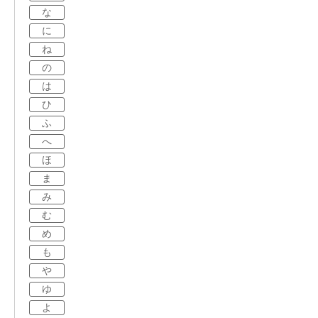
な
に
ね
の
は
ひ
ふ
へ
ほ
ま
み
む
め
も
や
ゆ
よ