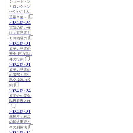
ショートトン
とロングトン
〜ややこしい
重量単位〜
2024.09.24
電気の使い分
け：有効電力
と無効電力
2024.09.21
原子力発電の
安全: 圧力逃し
弁の役割
2024.09.21
原子力発電の
心臓部！再生
熱交換器の役
割
2024.09.24
原子炉の安全:
臨界超過とは
2024.09.21
無煙炭：石炭
の最終形態と
その利用法
2024.09.24