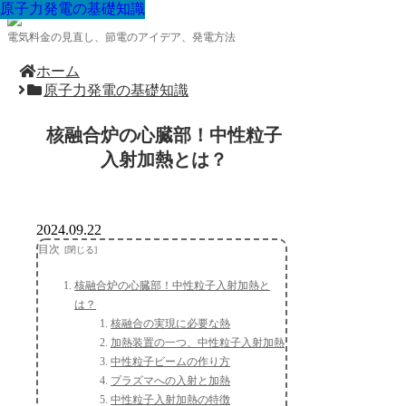
原子力発電の基礎知識
原子力発電の基礎知識
原子力発電の基礎知識
原子力発電の基礎知識
原子力発電の基礎知識
原子力発電の基礎知識
原子力発電の基礎知識
原子力発電の基礎知識
原子力発電の基礎知識
電気料金の見直し、節電のアイデア、発電方法
ホーム
原子力発電の基礎知識
核融合炉の心臓部！中性粒子
入射加熱とは？
2024.09.22
目次
核融合炉の心臓部！中性粒子入射加熱と
は？
核融合の実現に必要な熱
加熱装置の一つ、中性粒子入射加熱
中性粒子ビームの作り方
プラズマへの入射と加熱
中性粒子入射加熱の特徴