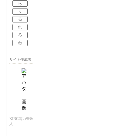
ら
り
る
れ
ろ
わ
サイト作成者
KING電力管理
人