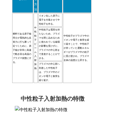
方
法
イオン化した原子に
電子を付着させて中
性粒子を作る。
中
中性粒子は電荷を持
性
燃料である原子核
たないため、プラズ
粒
中性粒子がプラズマ中の
同士が電気的な反
マを閉じ込めるため
子
イオンや電子と衝突を繰
発力に打ち勝って
に使われている磁場
ビ
り返すことで、中性粒子
近づくために、原
の影響を受けずに、
ー
が持っていた運動エネル
子核が非常に高速
プラズマの中心部ま
ム
ギーがプラズマ中の粒子
で動き回る高温の
で直進することがで
入
に受け渡され、プラズマ
プラズマ状態にす
きる。
射
全体の温度が上昇する。
る。
プラズマの中心部へ
加
到達した中性粒子
熱
は、プラズマ中のイ
オンや電子と衝突を
繰り返す。
中性粒子入射加熱の特徴