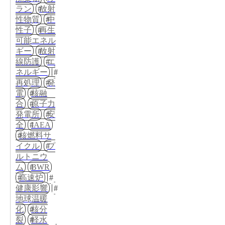
ラン
放射
性物質
中
性子
再生
可能エネル
ギー
放射
線防護
エ
ネルギー
再処理
発
電
核融
合
原子力
発電所
安
全
IAEA
核燃料サ
イクル
プ
ルトニウ
ム
BWR
高速炉
健康影響
地球温暖
化
核分
裂
軽水