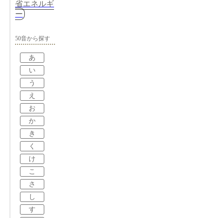
省エネルギ
ー
50音から探す
あ
い
う
え
お
か
き
く
け
こ
さ
し
す