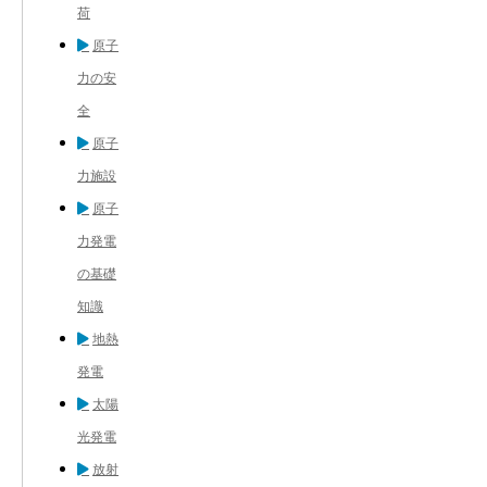
荷
原子
力の安
全
原子
力施設
原子
力発電
の基礎
知識
地熱
発電
太陽
光発電
放射