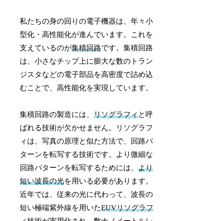
私たちの身の回りの電子機器は、年々小
型化・高性能化が進んでいます。これを
支えているのが
集積回路
です。集積回路
は、小さなチップ上に膨大な数のトラン
ジスタなどの電子部品を高密度で詰め込
むことで、高性能化を実現しています。
集積回路の製造には、
リソグラフィ
と呼
ばれる技術が欠かせません。リソグラフ
ィは、写真の原理と似た方法で、回路パ
ターンを転写する技術です。より微細な
回路パターンを転写するためには、
より
短い波長の光
を用いる必要があります。
近年では、従来の光に代わって、波長の
短い極端紫外線を用いた
EUVリソグラフ
ィ
技術が実用化され、数ナノメートルレ