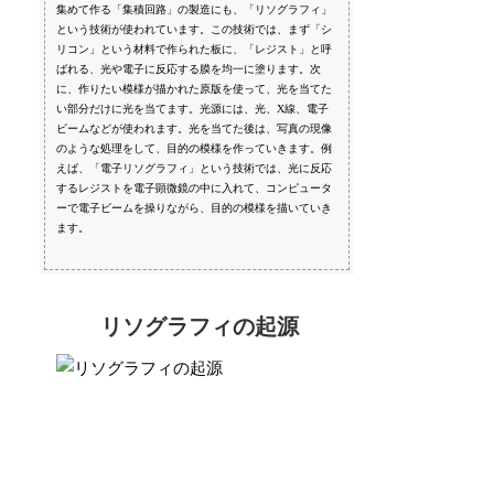
集めて作る「集積回路」の製造にも、「リソグラフィ」
という技術が使われています。この技術では、まず「シ
リコン」という材料で作られた板に、「レジスト」と呼
ばれる、光や電子に反応する膜を均一に塗ります。次
に、作りたい模様が描かれた原版を使って、光を当てた
い部分だけに光を当てます。光源には、光、X線、電子
ビームなどが使われます。光を当てた後は、写真の現像
のような処理をして、目的の模様を作っていきます。例
えば、「電子リソグラフィ」という技術では、光に反応
するレジストを電子顕微鏡の中に入れて、コンピュータ
ーで電子ビームを操りながら、目的の模様を描いていき
ます。
リソグラフィの起源