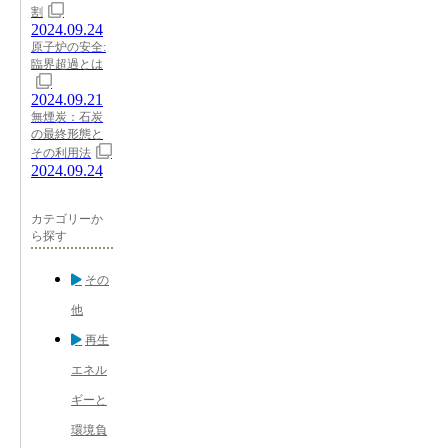
割
2024.09.24
原子炉の安全:
臨界超過とは
2024.09.21
無煙炭：石炭
の最終形態と
その利用法
2024.09.24
カテゴリーか
ら探す
その
他
再生
エネル
ギーと
環境負