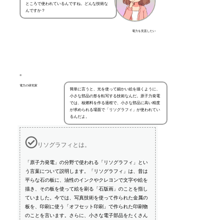
ところで使われているんですね。どんな技術な
んですか？
電力を見直したい
電力の研究家
簡単に言うと、光を使って細かい絵を描くように、
小さな部品の形を転写する技術なんだ。原子力発電
では、核燃料を作る過程で、小さな部品に高い精度
が求められる場面で「リソグラフィ」が使われてい
るんだよ。
リソグラフィとは。
「原子力発電」の分野で使われる「リソグラフィ」とい
う言葉について説明します。「リソグラフィ」は、昔は
平らな石の板に、油性のインクやクレヨンで文字や絵を
描き、その板を使って絵を刷る「石版画」のことを指し
ていました。今では、写真技術を使って作られた金属の
板を、印刷に使う「オフセット印刷」で作られた印刷物
のことを言います。さらに、小さな電子部品をたくさん