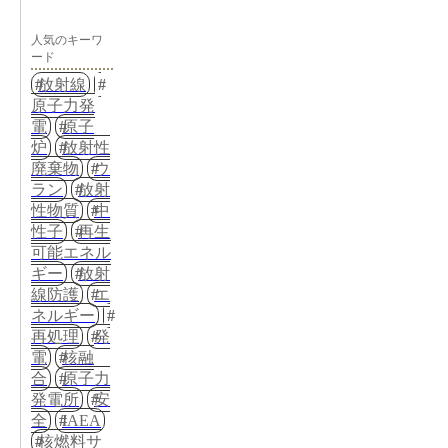
人気のキーワ
ード
放射線
原子力発
電
原子
炉
放射性
廃棄物
ウ
ラン
放射
性物質
中
性子
再生
可能エネル
ギー
放射
線防護
エ
ネルギー
再処理
発
電
核融
合
原子力
発電所
安
全
IAEA
核燃料サ