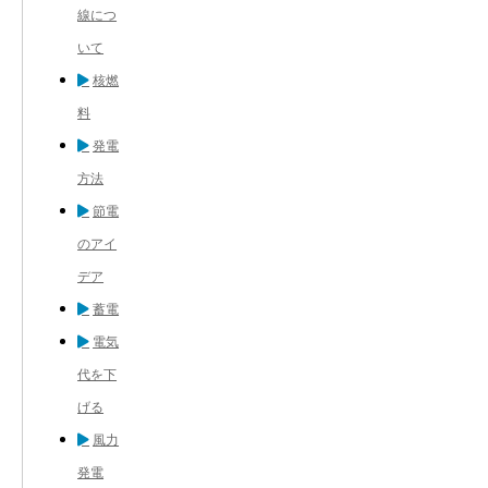
線につ
いて
核燃
料
発電
方法
節電
のアイ
デア
蓄電
電気
代を下
げる
風力
発電