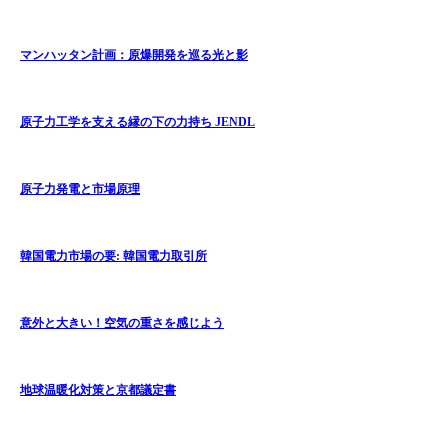
マンハッタン計画：原爆開発を巡る光と影
原子力工学を支える縁の下の力持ち JENDL
原子力発電と市場原理
韓国電力市場の要: 韓国電力取引所
意外と大きい！空気の重さを感じよう
地球温暖化対策と京都議定書