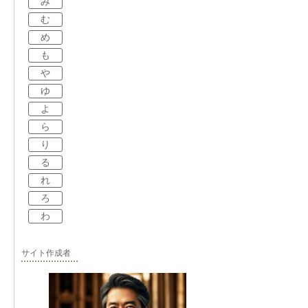
み
む
め
も
や
ゆ
よ
ら
り
る
れ
ろ
わ
サイト作成者