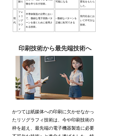
刷り
可能になる
変化をもたら
物を作り出す技術。
した。
フォ
半導体製造の分野におい
トリ
現代社会にお
現
て、微細な電子回路パタ
– 微細なパターンを
ソグ
いて不可欠な
代
ーンを描くために使用さ
正確に転写できる
ラフ
技術。
れる技術。
ィ
印刷技術から最先端技術へ
かつては紙媒体への印刷に欠かせなかっ
たリソグラフィ技術は、今や印刷技術の
枠を超え、最先端の電子機器製造に必要