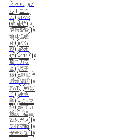
イクル
プ
ルトニウ
ム
BWR
高速炉
健康影響
地球温暖
化
核分
裂
軽水
炉
ICRP
原子力安
全
原子
核
環境
環境問題
PWR
被ば
く
生物
学
ガンマ
線
原子力
施設
温室
効果ガス
気候変動
安全対策