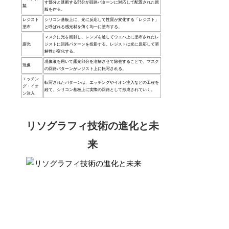
す部分と遮断する部分が回路パターンに対応して配置された原
製
版を作る。
レジスト
シリコン基板上に、光に反応して性質が変化する「レジスト」
塗布
と呼ばれる感光材を薄く均一に塗布する。
マスクに光を照射し、レンズを通してウエハ上に塗布されたレ
露光
ジストに回路パターンを投影する。レジストは光に反応して溶
解性が変化する。
現像液を用いて露光部分を溶解させて除去することで、マスク
現像
の回路パターンがレジスト上に転写される。
エッチン
転写されたパターンは、エッチングやイオン注入などの工程を
グ・イオ
経て、シリコン基板上に実際の回路として形成されていく。
ン注入
リソグラフィ技術の進化と未
来