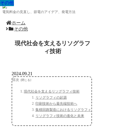
その他
その他
その他
その他
その他
その他
その他
その他
その他
電気料金の見直し、節電のアイデア、発電方法
ホーム
その他
現代社会を支えるリソグラフ
ィ技術
2024.09.21
目次
現代社会を支えるリソグラフィ技術
リソグラフィの起源
印刷技術から最先端技術へ
集積回路製造におけるリソグラフィ
リソグラフィ技術の進化と未来