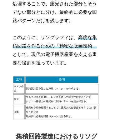
処理することで、露光された部分とそう
でない部分とに分け、最終的に必要な回
路パターンだけを残します。
このように、リソグラフィは、
高度な集
積回路を作るための「精密な版画技術」
として、現代の電子機器産業を支える重
要な役割を担っています。
工程
説明
マスク作
回路設計図を記した原版（マスク）を作成する。
成
マスクに光を照射し、レンズを通して縮小投影することで
露光
シリコン基板上の感光材に回路パターンを焼き付ける。
感光材を現像処理することで、露光された部分とそうでない部
現像
分とに分け、
最終的に必要な回路パターンだけを残す。
集積回路製造におけるリソグ