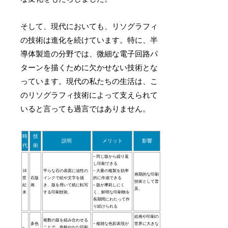
そして、現代においても、リソグラフィ
の技術は進化を続けています。特に、半
導体製造の分野では、微細な電子回路パ
ターンを描くために欠かせない技術とな
っています。現代の私たちの生活は、こ
のリソグラフィ技術によって支えられて
いると言っても過言ではありません。
時
技
説明
メリット
影響
代
術
– 同じ版から繰り返
し印刷できる
18
平らな石の表面に油性の
– 大量の複製を効率
画期的な印刷
世
石版
インクで絵や文字を描
的に作成できる
技術として普
紀
画
き、版を用いて紙に転写
– 版が摩耗しにく
及。
末
する印刷技術。
く、鮮明な印刷物を
長期間にわたって作
り続けられる
絵画や印刷の
複数の版を組み合わせる
多色
– 複雑な色彩表現が
世界に大きな
–
ことで、色鮮やかな印刷