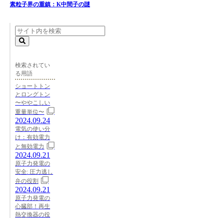
素粒子界の重鎮：K中間子の謎
検索されてい
る用語
ショートトン
とロングトン
〜ややこしい
重量単位〜
2024.09.24
電気の使い分
け：有効電力
と無効電力
2024.09.21
原子力発電の
安全: 圧力逃し
弁の役割
2024.09.21
原子力発電の
心臓部！再生
熱交換器の役