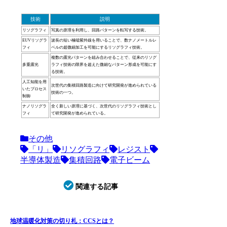
技術
説明
リソグラフィ
写真の原理を利用し、回路パターンを転写する技術。
EUVリソグラ
波長の短い極端紫外線を用いることで、数ナノメートルレ
フィ
ベルの超微細加工を可能にするリソグラフィ技術。
複数の露光パターンを組み合わせることで、従来のリソグ
多重露光
ラフィ技術の限界を超えた微細なパターン形成を可能にす
る技術。
人工知能を用
次世代の集積回路製造に向けて研究開発が進められている
いたプロセス
技術の一つ。
制御
ナノリソグラ
全く新しい原理に基づく、次世代のリソグラフィ技術とし
フィ
て研究開発が進められている。
その他
「リ」
リソグラフィ
レジスト
半導体製造
集積回路
電子ビーム
関連する記事
地球温暖化対策の切り札：CCSとは？