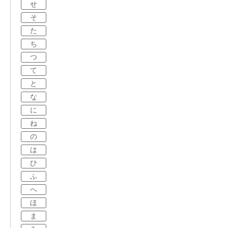
せ
そ
た
ち
つ
て
と
な
に
ね
の
は
ひ
ふ
へ
ほ
ま