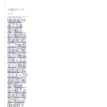
人気のキーワ
ード
放射線
原子力発
電
原子
炉
放射性
廃棄物
ウ
ラン
放射
性物質
中
性子
再生
可能エネル
ギー
放射
線防護
エ
ネルギー
再処理
発
電
核融
合
原子力
発電所
安
全
IAEA
核燃料サ