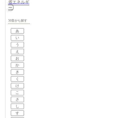
省エネルギ
ー
50音から探す
あ
い
う
え
お
か
き
く
け
こ
さ
し
す