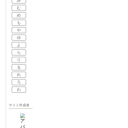
み
む
め
も
や
ゆ
よ
ら
り
る
れ
ろ
わ
サイト作成者