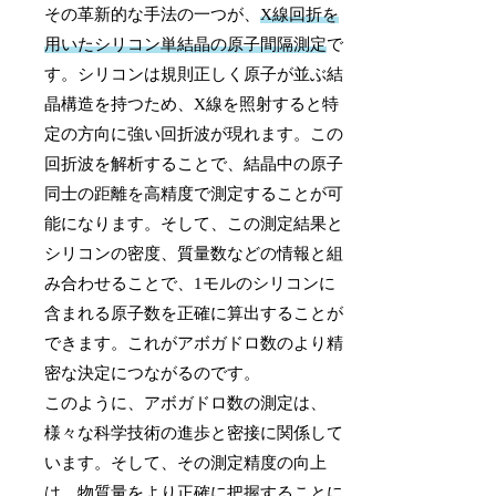
その革新的な手法の一つが、
X線回折を
用いたシリコン単結晶の原子間隔測定
で
す。シリコンは規則正しく原子が並ぶ結
晶構造を持つため、X線を照射すると特
定の方向に強い回折波が現れます。この
回折波を解析することで、結晶中の原子
同士の距離を高精度で測定することが可
能になります。そして、この測定結果と
シリコンの密度、質量数などの情報と組
み合わせることで、1モルのシリコンに
含まれる原子数を正確に算出することが
できます。これがアボガドロ数のより精
密な決定につながるのです。
このように、アボガドロ数の測定は、
様々な科学技術の進歩と密接に関係して
います。そして、その測定精度の向上
は、物質量をより正確に把握することに