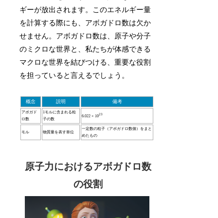
ギーが放出されます。このエネルギー量
を計算する際にも、アボガドロ数は欠か
せません。アボガドロ数は、原子や分子
のミクロな世界と、私たちが体感できる
マクロな世界を結びつける、重要な役割
を担っていると言えるでしょう。
概念
説明
備考
アボガド
1モルに含まれる粒
23
6.022 × 10
ロ数
子の数
一定数の粒子（アボガドロ数個）をまと
モル
物質量を表す単位
めたもの
原子力におけるアボガドロ数
の役割