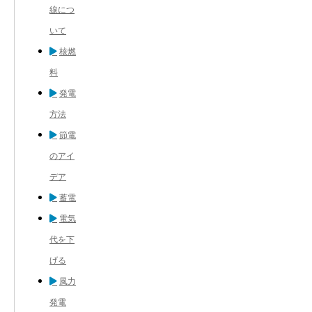
線につ
いて
核燃
料
発電
方法
節電
のアイ
デア
蓄電
電気
代を下
げる
風力
発電