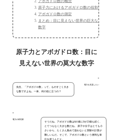
アボガドロ数の概念
原子力におけるアボガドロ数の役割
アボガドロ数の測定
まとめ：目に見えない世界の巨大な
数字
原子力とアボガドロ数：目に
見えない世界の莫大な数字
電力を見直したい
先生、「アボガドロ数」って、ものすごく大き
な数ですよね。一体、何の役に立つの？
電力の研究家
そうだね、アボガドロ数は6の後に0が23個も続く、
とてつもなく大きな数だね。 原子や分子はとても小
さいから、たくさん集めて扱わないと実験や計算が
難しいんだ。そこで、アボガドロ数という便利な単
位を使うんだよ。