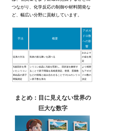
つながり、化学反応の制御や材料開発な
ど、幅広い分野に貢献しています。
アボガ
ドロ数
手法
概要
への影
響
おおよそ
従来の方法
気体の振る舞いを調べる
の値を推
定
X線回折を用
シリコン結晶にX線を照射し、回折波を解析す
より精密
いたシリコン
ることで原子間隔を高精度測定。密度、質量数
なアボガ
単結晶の原子
などの情報と組み合わせることで1モルのシリコ
ドロ数の
間隔測定
ン原子数を算出
決定
まとめ：目に見えない世界の
巨大な数字