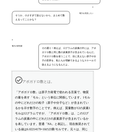
電力を見直したい
そうか、小さすぎて扱えないから、まとめて数
えるってことかな？
電力の研究家
その通り！例えば、12グラムの炭素の中には、アボ
ガドロ数と同じ数の炭素原子が含まれているんだ。
アボガドロ数を使うことで、目に見えない原子や分
子の世界を、私たちが理解できるようなスケールで
扱えるようになるんだよ。
アボガドロ数とは。
「アボガドロ数」は原子力発電で使われる言葉で、物質
の量を表す「モル」という単位に関係しています。1モル
の中にどれだけの粒子（原子や分子など）が含まれてい
るかを示す数字のことです。例えば、質量数が12の炭素1
モルは12グラムですが、「アボガドロ数」は、この12グ
ラムの炭素の中にどれだけの炭素原子が含まれているか
を表しています。普通「NA」と表記し、現在推奨されて
いる値は6.02214179×10の23乗/モルです。元々は、同じ