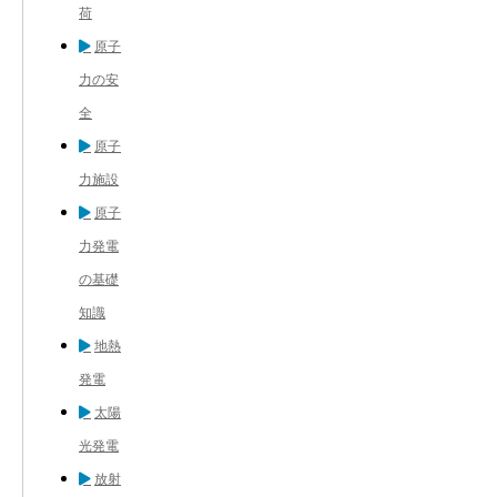
荷
原子
力の安
全
原子
力施設
原子
力発電
の基礎
知識
地熱
発電
太陽
光発電
放射