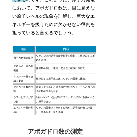
において、アボガドロ数は、目に見えな
い原子レベルの現象を理解し、巨大なエ
ネルギーを扱うために欠かせない役割を
担っていると言えるでしょう。
項目
内容
ウランなどの原子核が中性子を吸収して核分裂する反
原子力発電の原理
応を利用
エネルギー量の重
発電所の設計、運転、安全性の確保に不可欠
要性
エネルギー量を決
核分裂する原子核の数（ウランの質量に比例）
める要素
アボガドロ数の役
質量（グラム）と原子核の数をつなぐ、モルと原子/分
割
子の数の関係を示す
ウランとアボガド
1モルのウランは約238グラム、アボガドロ数個のウラ
ロ数
ン原子を含む
エネルギー量の見
ウランの質量とアボガドロ数から原子核の数を計算
積もり
し、エネルギー量を算出
アボガドロ数の測定