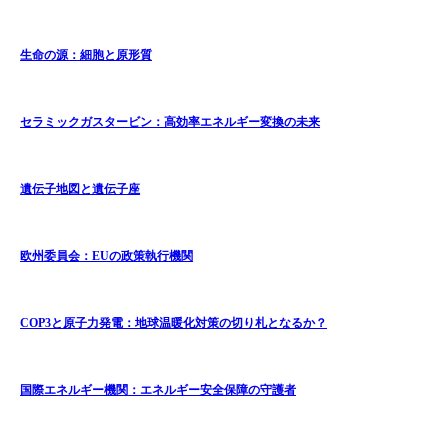
生命の源：細胞と原形質
セラミックガスタービン：高効率エネルギー変換の未来
遺伝子地図と遺伝子座
欧州委員会：EUの政策執行機関
COP3と原子力発電：地球温暖化対策の切り札となるか？
国際エネルギー機関：エネルギー安全保障の守護者