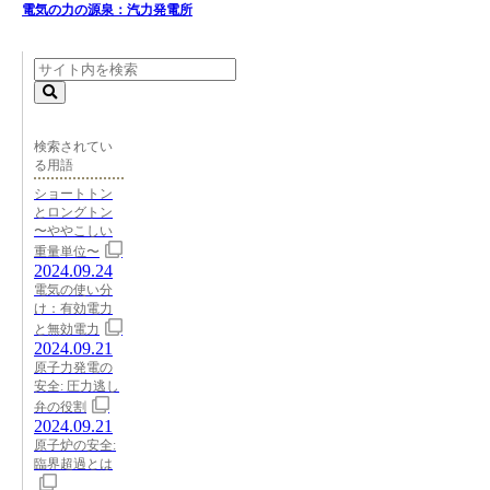
電気の力の源泉：汽力発電所
検索されてい
る用語
ショートトン
とロングトン
〜ややこしい
重量単位〜
2024.09.24
電気の使い分
け：有効電力
と無効電力
2024.09.21
原子力発電の
安全: 圧力逃し
弁の役割
2024.09.21
原子炉の安全:
臨界超過とは