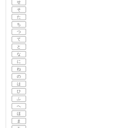
せ
そ
た
ち
つ
て
と
な
に
ね
の
は
ひ
ふ
へ
ほ
ま