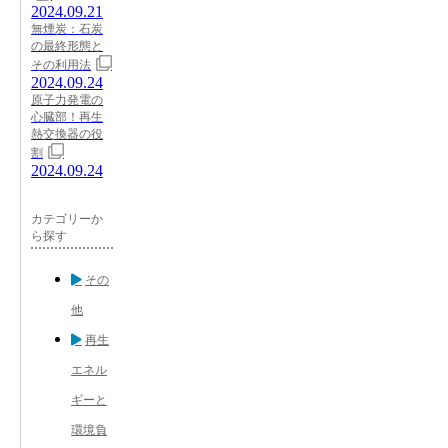
2024.09.21
無煙炭：石炭
の最終形態と
その利用法
2024.09.24
原子力発電の
心臓部！再生
熱交換器の役
割
2024.09.24
カテゴリーか
ら探す
その
他
再生
エネル
ギーと
環境負