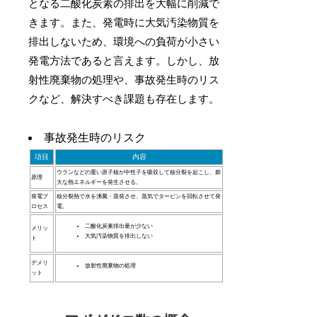
となる二酸化炭素の排出を大幅に削減で
きます。また、発電時に大気汚染物質を
排出しないため、環境への負荷が小さい
発電方法であると言えます。しかし、放
射性廃棄物の処理や、事故発生時のリス
クなど、解決すべき課題も存在します。
事故発生時のリスク
項目
内容
ウランなどの重い原子核が中性子を吸収して核分裂を起こし、膨
原理
大な熱エネルギーを発生させる。
発電プ
核分裂熱で水を沸騰・蒸発させ、蒸気でタービンを回転させて発
ロセス
電。
二酸化炭素排出量が少ない
メリッ
大気汚染物質を排出しない
ト
デメリ
放射性廃棄物の処理
ット