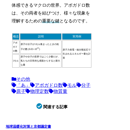
体感できるマクロの世界。アボガドロ数
は、その両者を結びつけ、様々な現象を
理解するための
重要な鍵
となるのです。
概念
説明
実用例
アボ
原子や分子が1モル集まったときの粒
ガド
23
子の数 (6.02×10
)
原子力発電 – 核分裂反応で
ロ数
生まれるエネルギー量を計
原子や分子の世界ではごく少量だが、
算
1モル
私たちの日常的な感覚からすると膨大
な量
その他
「あ」
アボガドロ数
モル
分子
原子
物理定数
物質量
関連する記事
地球温暖化対策と京都議定書