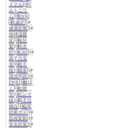
イクル
プ
ルトニウ
ム
BWR
高速炉
健康影響
地球温暖
化
核分
裂
軽水
炉
ICRP
原子力安
全
原子
核
環境
環境問題
PWR
被ば
く
生物
学
ガンマ
線
原子力
施設
温室
効果ガス
気候変動
安全対策