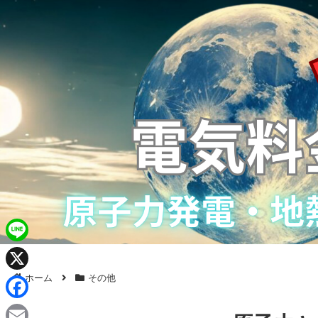
L
i
ホーム
その他
X
n
F