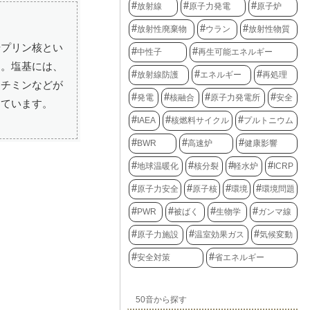
放射線
原子力発電
原子炉
放射性廃棄物
ウラン
放射性物質
やプリン核とい
中性子
再生可能エネルギー
す。塩基には、
放射線防護
エネルギー
再処理
、チミンなどが
発電
核融合
原子力発電所
安全
しています。
IAEA
核燃料サイクル
プルトニウム
BWR
高速炉
健康影響
地球温暖化
核分裂
軽水炉
ICRP
原子力安全
原子核
環境
環境問題
PWR
被ばく
生物学
ガンマ線
原子力施設
温室効果ガス
気候変動
安全対策
省エネルギー
50音から探す