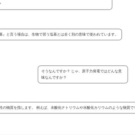
？
基』と言う場合は、生物で習う塩基とは全く別の意味で使われています。
そうなんですか？ じゃ、原子力発電ではどんな意
味なんですか？
性の物質を指します。 例えば、水酸化ナトリウムや水酸化カリウムのような物質で