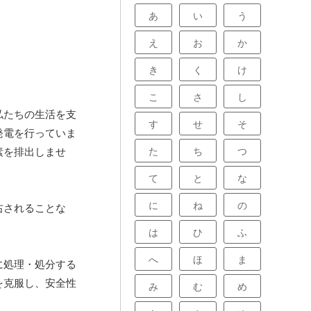
あ
い
う
え
お
か
き
く
け
こ
さ
し
私たちの生活を支
す
せ
そ
発電を行っていま
素を排出しませ
た
ち
つ
て
と
な
に
ね
の
右されることな
は
ひ
ふ
へ
ほ
ま
に処理・処分する
を克服し、安全性
み
む
め