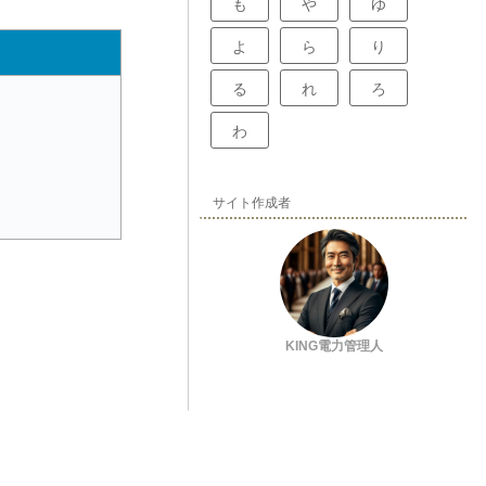
も
や
ゆ
よ
ら
り
る
れ
ろ
わ
サイト作成者
KING電力管理人