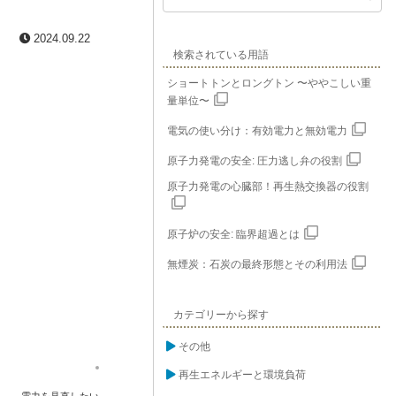
2024.09.22
検索されている用語
ショートトンとロングトン 〜ややこしい重
量単位〜
電気の使い分け：有効電力と無効電力
原子力発電の安全: 圧力逃し弁の役割
原子力発電の心臓部！再生熱交換器の役割
原子炉の安全: 臨界超過とは
無煙炭：石炭の最終形態とその利用法
カテゴリーから探す
その他
再生エネルギーと環境負荷
電力を見直したい