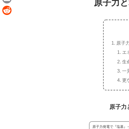
原子力と
e
a
E
c
m
R
e
a
e
b
i
d
o
原子
l
d
o
エ
i
k
生
t
一
更
原子力
原子力発電で『塩基』