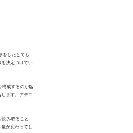
形をしたとても
徴を決定づけてい
を構成するのが
塩
合します。アデニ
を読み取ること
や量が変わってし