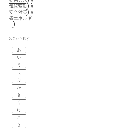
効果ガス
気候変動
安全対策
省エネルギ
ー
50音から探す
あ
い
う
え
お
か
き
く
け
こ
さ