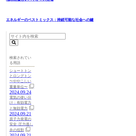
エネルギーのベストミックス：持続可能な社会への鍵
検索されてい
る用語
ショートトン
とロングトン
〜ややこしい
重量単位〜
2024.09.24
電気の使い分
け：有効電力
と無効電力
2024.09.21
原子力発電の
安全: 圧力逃し
弁の役割
2024.09.21