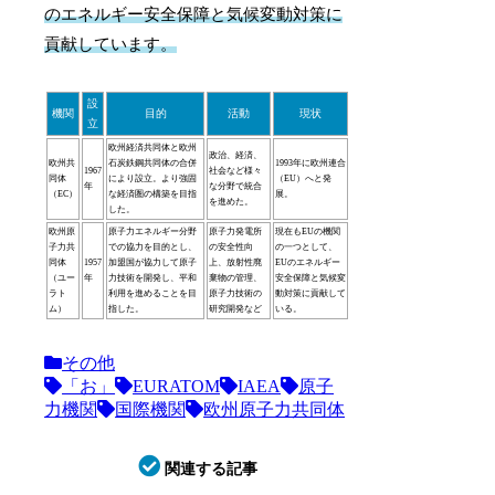
のエネルギー安全保障と気候変動対策に
貢献しています。
設
機関
目的
活動
現状
立
欧州経済共同体と欧州
政治、経済、
欧州共
石炭鉄鋼共同体の合併
1993年に欧州連合
1967
社会など様々
同体
により設立。より強固
（EU）へと発
年
な分野で統合
（EC）
な経済圏の構築を目指
展。
を進めた。
した。
欧州原
原子力エネルギー分野
原子力発電所
現在もEUの機関
子力共
での協力を目的とし、
の安全性向
の一つとして、
同体
1957
加盟国が協力して原子
上、放射性廃
EUのエネルギー
（ユー
年
力技術を開発し、平和
棄物の管理、
安全保障と気候変
ラト
利用を進めることを目
原子力技術の
動対策に貢献して
ム）
指した。
研究開発など
いる。
その他
「お」
EURATOM
IAEA
原子
力機関
国際機関
欧州原子力共同体
関連する記事