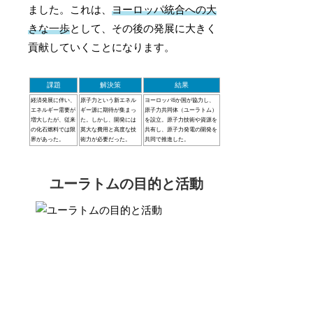
ました。これは、
ヨーロッパ統合への大
きな一歩
として、その後の発展に大きく
貢献していくことになります。
課題
解決策
結果
経済発展に伴い、
原子力という新エネル
ヨーロッパ6か国が協力し、
エネルギー需要が
ギー源に期待が集まっ
原子力共同体（ユーラトム）
増大したが、従来
た。しかし、開発には
を設立。原子力技術や資源を
の化石燃料では限
莫大な費用と高度な技
共有し、原子力発電の開発を
界があった。
術力が必要だった。
共同で推進した。
ユーラトムの目的と活動