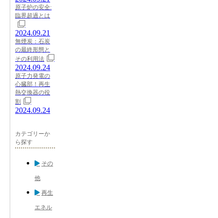
原子炉の安全:
臨界超過とは
2024.09.21
無煙炭：石炭
の最終形態と
その利用法
2024.09.24
原子力発電の
心臓部！再生
熱交換器の役
割
2024.09.24
カテゴリーか
ら探す
その
他
再生
エネル