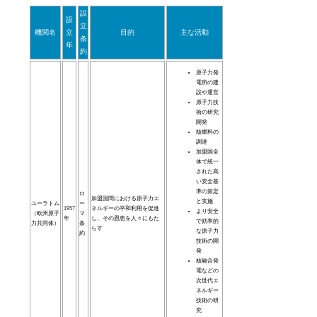
設
設
立
機関名
立
目的
主な活動
条
年
約
原子力発
電所の建
設や運営
原子力技
術の研究
開発
核燃料の
調達
加盟国全
体で統一
された高
い安全基
準の策定
ロ
加盟国間における原子力エ
と実施
ユーラトム
ー
1957
ネルギーの平和利用を促進
より安全
（欧州原子
マ
年
し、その恩恵を人々にもた
で効率的
力共同体）
条
らす
な原子力
約
技術の開
発
核融合発
電などの
次世代エ
ネルギー
技術の研
究