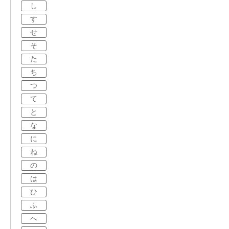
し
す
せ
そ
た
ち
つ
て
と
な
に
ね
の
は
ひ
ふ
へ