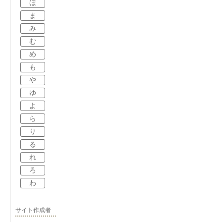
ほ
ま
み
む
め
も
や
ゆ
よ
ら
り
る
れ
ろ
わ
サイト作成者