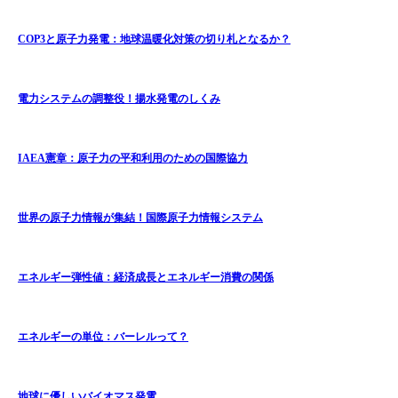
COP3と原子力発電：地球温暖化対策の切り札となるか？
電力システムの調整役！揚水発電のしくみ
IAEA憲章：原子力の平和利用のための国際協力
世界の原子力情報が集結！国際原子力情報システム
エネルギー弾性値：経済成長とエネルギー消費の関係
エネルギーの単位：バーレルって？
地球に優しいバイオマス発電