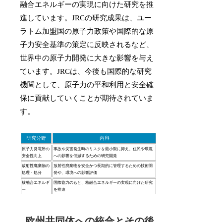
融合エネルギーの実現に向けた研究を推
進しています。JRCの研究成果は、ユー
ラトム加盟国の原子力政策や国際的な原
子力安全基準の策定に反映されるなど、
世界中の原子力開発に大きな影響を与え
ています。JRCは、今後も国際的な研究
機関として、原子力の平和利用と安全確
保に貢献していくことが期待されていま
す。
研究分野
内容
原子力発電所の
事故や災害発生時のリスクを最小限に抑え、住民や環境
安全性向上
への影響を低減するための研究開発
放射性廃棄物の
放射性廃棄物を安全かつ長期的に管理するための技術開
処理・処分
発や、環境への影響評価
核融合エネルギ
国際協力のもと、核融合エネルギーの実現に向けた研究
ー
を推進
欧州共同体への統合とその後