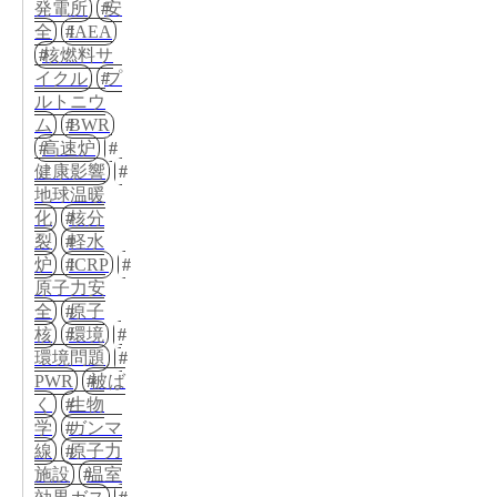
発電所
安
全
IAEA
核燃料サ
イクル
プ
ルトニウ
ム
BWR
高速炉
健康影響
地球温暖
化
核分
裂
軽水
炉
ICRP
原子力安
全
原子
核
環境
環境問題
PWR
被ば
く
生物
学
ガンマ
線
原子力
施設
温室