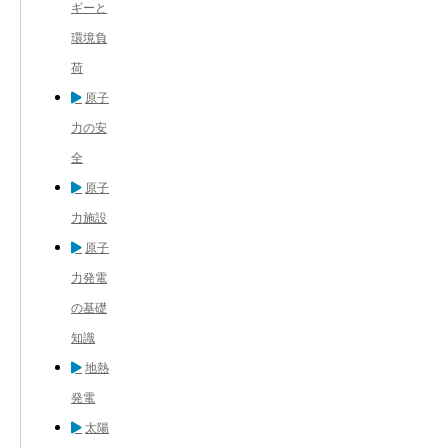
ギーと
環境負
荷
原子
力の安
全
原子
力施設
原子
力発電
の基礎
知識
地熱
発電
太陽