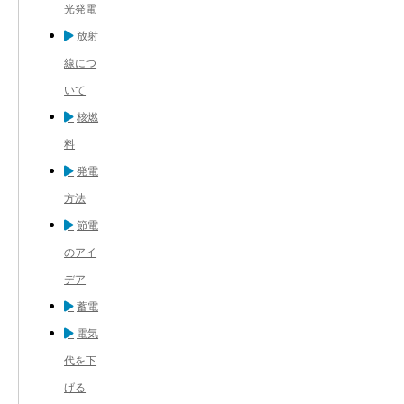
光発電
放射
線につ
いて
核燃
料
発電
方法
節電
のアイ
デア
蓄電
電気
代を下
げる