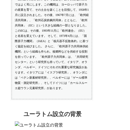
ではよく耳にします。この機関は、ヨーロッパで原子力
の産業を育て、その土台を築くことを目指して、1958年1
月に設立されました。その後、1967年7月には、「欧州経
済共同体」、「欧州石炭鉄鋼共同体」とともに、「欧州
共同体」（EC）という大きな組織の一部となりました。
このECは、その後、1993年11月に「欧州連合」（EU）
と名前を変えています。 そして、1973年4月には、「国
際原子力機関」（IAEA）と「核兵器不拡散条約」に基づ
く協定を結びました。 さらに、「欧州原子力共同体供給
機関」という組織も作られ、核燃料などを供給する役割
を担っています。 「欧州原子力共同体」は、「共同研究
センター」という研究所も持っていて、イタリア、オラ
ンダ、ベルギー、ドイツにそれぞれ重要な研究施設があ
ります。イタリアには「イスプラ研究所」、オランダに
は「ペテン新素材研究所」、ベルギーには「ゲール標準
物質・測定研究所」、そしてドイツには「カールスルー
エ超ウラン元素研究所」があります。
ユーラトム設立の背景