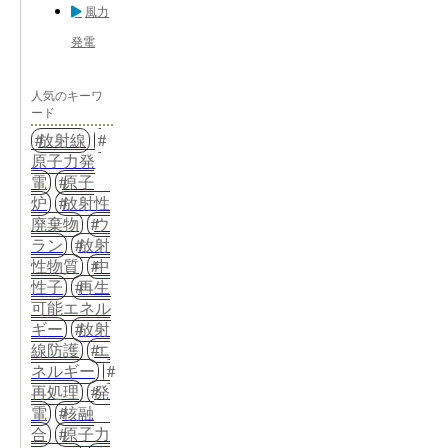
風力
発電
人気のキーワ
ード
放射線
原子力発
電
原子
炉
放射性
廃棄物
ウ
ラン
放射
性物質
中
性子
再生
可能エネル
ギー
放射
線防護
エ
ネルギー
再処理
発
電
核融
合
原子力