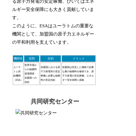
る原子力発電の安定稼働、ひいてはエネ
ルギー安全保障にも大きく貢献していま
す。
このように、ESAはユーラトムの重要な
機関として、加盟国の原子力エネルギー
の平和利用を支えています。
機関名
役割
目的
メリット
世界市場か
ユーラ
加盟国における原
加盟国は安定した価格で必要
らの核燃料
トム供
子力発電所の安定
な量の核燃料を確保でき、原
資源調達・
給機関
稼働に必要な核燃
子力発電の安定稼働、エネル
加盟国への
（ESA）
料の安定供給
ギー安全保障に貢献
供給
共同研究センター