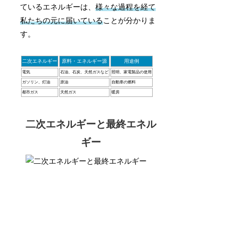
ているエネルギーは、
様々な過程を経て
私たちの元に届いている
ことが分かりま
す。
二次エネルギー
原料・エネルギー源
用途例
電気
石油、石炭、天然ガスなど
照明、家電製品の使用
ガソリン、灯油
原油
自動車の燃料
都市ガス
天然ガス
暖房
二次エネルギーと最終エネル
ギー