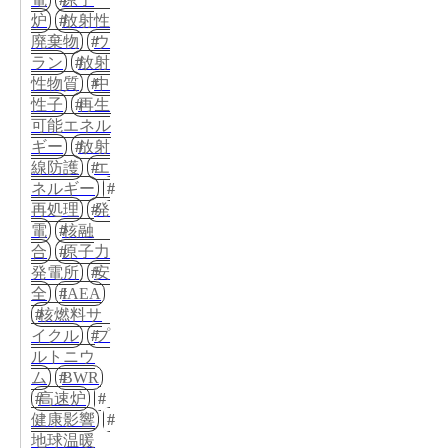
炉
放射性
廃棄物
ウ
ラン
放射
性物質
中
性子
再生
可能エネル
ギー
放射
線防護
エ
ネルギー
再処理
発
電
核融
合
原子力
発電所
安
全
IAEA
核燃料サ
イクル
プ
ルトニウ
ム
BWR
高速炉
健康影響
地球温暖