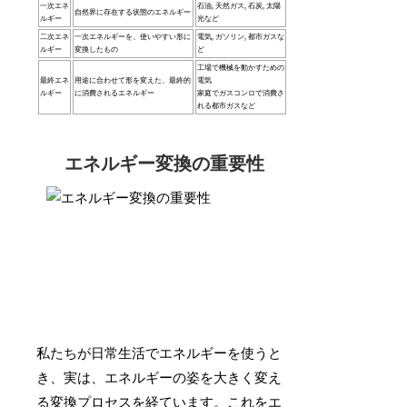
一次エネ
石油, 天然ガス, 石炭, 太陽
自然界に存在する状態のエネルギー
ルギー
光など
二次エネ
一次エネルギーを、使いやすい形に
電気, ガソリン, 都市ガスな
ルギー
変換したもの
ど
工場で機械を動かすための
最終エネ
用途に合わせて形を変えた、最終的
電気
ルギー
に消費されるエネルギー
家庭でガスコンロで消費さ
れる都市ガスなど
エネルギー変換の重要性
私たちが日常生活でエネルギーを使うと
き、実は、エネルギーの姿を大きく変え
る変換プロセスを経ています。これをエ