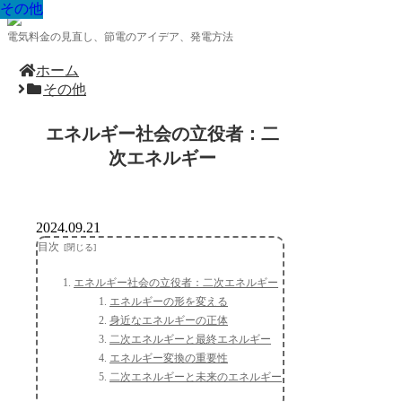
その他
その他
その他
その他
その他
その他
その他
その他
その他
電気料金の見直し、節電のアイデア、発電方法
ホーム
その他
エネルギー社会の立役者：二
次エネルギー
2024.09.21
目次
エネルギー社会の立役者：二次エネルギー
エネルギーの形を変える
身近なエネルギーの正体
二次エネルギーと最終エネルギー
エネルギー変換の重要性
二次エネルギーと未来のエネルギー