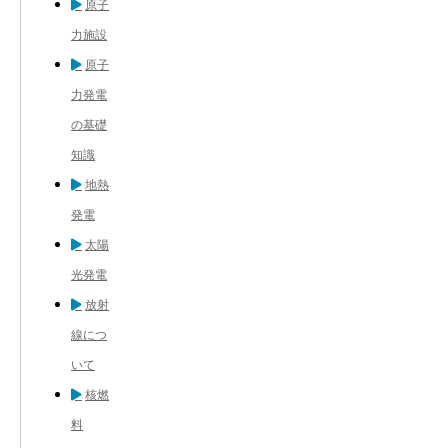
原子
力施設
原子
力発電
の基礎
知識
地熱
発電
太陽
光発電
放射
線につ
いて
核燃
料