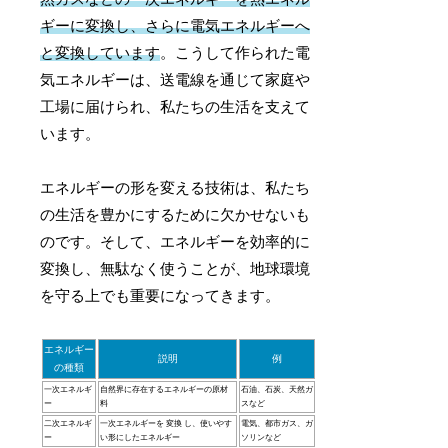
ギーに変換し、さらに電気エネルギーへ
と変換しています
。こうして作られた電
気エネルギーは、送電線を通じて家庭や
工場に届けられ、私たちの生活を支えて
います。
エネルギーの形を変える技術は、私たち
の生活を豊かにするために欠かせないも
のです。そして、エネルギーを効率的に
変換し、無駄なく使うことが、地球環境
を守る上でも重要になってきます。
エネルギー
説明
例
の種類
一次エネルギ
自然界に存在するエネルギーの原材
石油、石炭、天然ガ
ー
料
スなど
二次エネルギ
一次エネルギーを 変換 し、使いやす
電気、都市ガス、ガ
ー
い形にしたエネルギー
ソリンなど