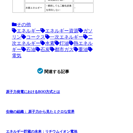
– 燃焼しても二酸化炭素
水素エネルギー
–
を排出しない
その他
エネルギー
エネルギー資源
ガソ
リン
コークス
一次エネルギー
二
次エネルギー
水素
灯油
熱エネル
ギー
石油
石炭
都市ガス
重油
電気
関連する記事
原子力発電におけるBOO方式とは
生物の組織： 原子力から見たミクロな世界
エネルギー貯蔵の未来：リチウムイオン電池