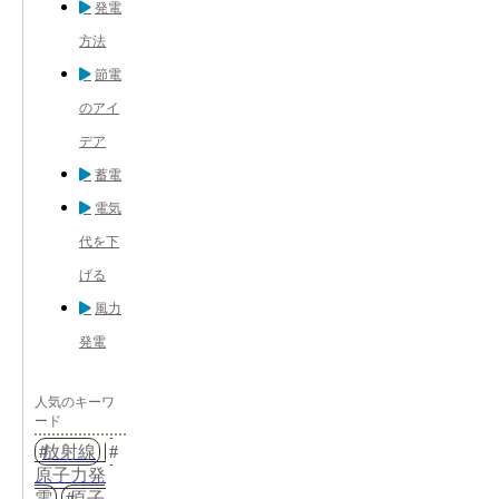
発電
方法
節電
のアイ
デア
蓄電
電気
代を下
げる
風力
発電
人気のキーワ
ード
放射線
原子力発
電
原子