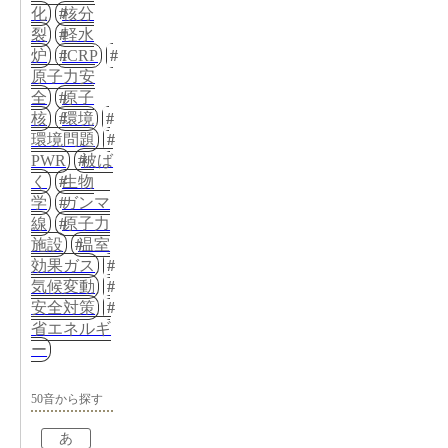
化
核分
裂
軽水
炉
ICRP
原子力安
全
原子
核
環境
環境問題
PWR
被ば
く
生物
学
ガンマ
線
原子力
施設
温室
効果ガス
気候変動
安全対策
省エネルギ
ー
50音から探す
あ