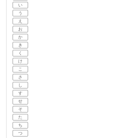
い
う
え
お
か
き
く
け
こ
さ
し
す
せ
そ
た
ち
つ