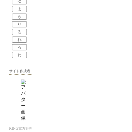
ゆ
よ
ら
り
る
れ
ろ
わ
サイト作成者
KING電力管理