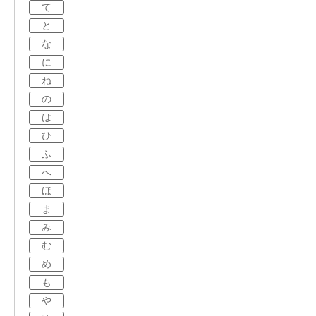
て
と
な
に
ね
の
は
ひ
ふ
へ
ほ
ま
み
む
め
も
や