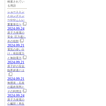
検索されてい
る用語
ショートトン
とロングトン
〜ややこしい
重量単位〜
2024.09.24
原子力発電の
安全: 圧力逃し
弁の役割
2024.09.21
電気の使い分
け：有効電力
と無効電力
2024.09.21
原子炉の安全:
臨界超過とは
2024.09.21
無煙炭：石炭
の最終形態と
その利用法
2024.09.24
原子力発電の
心臓部！再生