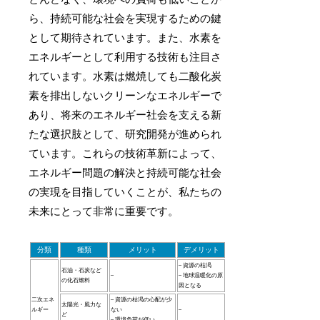
ら、持続可能な社会を実現するための鍵
として期待されています。また、水素を
エネルギーとして利用する技術も注目さ
れています。水素は燃焼しても二酸化炭
素を排出しないクリーンなエネルギーで
あり、将来のエネルギー社会を支える新
たな選択肢として、研究開発が進められ
ています。これらの技術革新によって、
エネルギー問題の解決と持続可能な社会
の実現を目指していくことが、私たちの
未来にとって非常に重要です。
分類
種類
メリット
デメリット
– 資源の枯渇
石油・石炭など
–
– 地球温暖化の原
の化石燃料
因となる
二次エネ
– 資源の枯渇の心配が少
太陽光・風力な
ルギー
ない
–
ど
– 環境負荷が低い