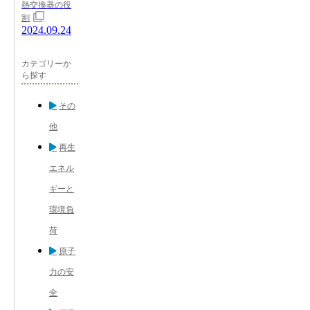
熱交換器の役
割
2024.09.24
カテゴリーか
ら探す
その
他
再生
エネル
ギーと
環境負
荷
原子
力の安
全