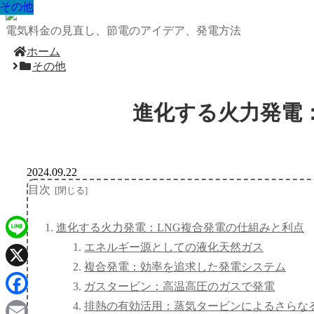
その他
その他
その他
その他
その他
その他
その他
その他
その他
電気料金の見直し、節電のアイデア、発電方法
ホーム
その他
進化する火力発電
2024.09.22
目次
進化する火力発電：LNG複合発電の仕組みと利点
エネルギー源としての液化天然ガス
Line
複合発電：効率を追求した発電システム
X
ガスタービン：高温高圧のガスで発電
Facebook
排熱の有効活用：蒸気タービンによるさらな