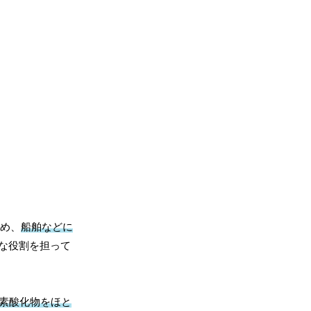
ため、
船舶などに
な役割を担って
素酸化物をほと