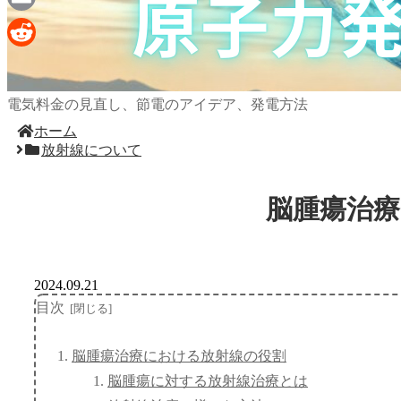
Email
Reddit
電気料金の見直し、節電のアイデア、発電方法
ホーム
放射線について
脳腫瘍治
2024.09.21
目次
脳腫瘍治療における放射線の役割
脳腫瘍に対する放射線治療とは