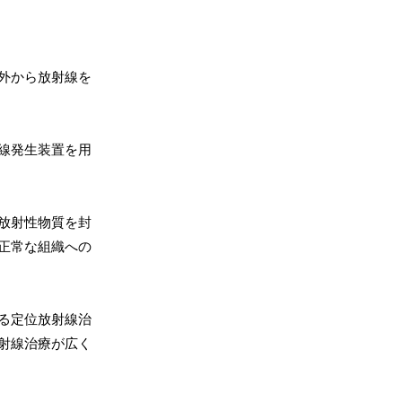
外から放射線を
線発生装置を用
放射性物質を封
正常な組織への
る定位放射線治
射線治療が広く