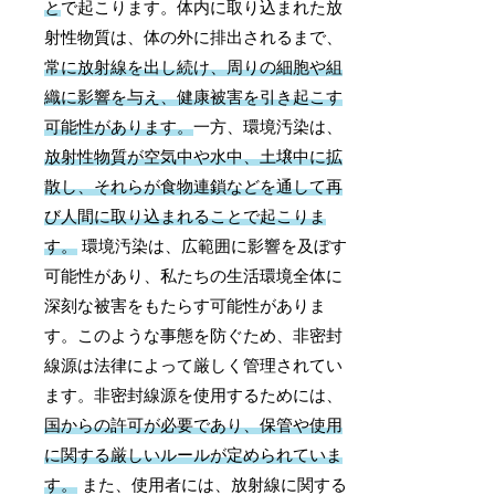
と
で起こります。体内に取り込まれた放
射性物質は、体の外に排出されるまで、
常に放射線を出し続け、周りの細胞や組
織に影響を与え、健康被害を引き起こす
可能性があります。
一方、環境汚染は、
放射性物質が空気中や水中、土壌中に拡
散し、それらが食物連鎖などを通して再
び人間に取り込まれることで起こりま
す。
環境汚染は、広範囲に影響を及ぼす
可能性があり、私たちの生活環境全体に
深刻な被害をもたらす可能性がありま
す。このような事態を防ぐため、非密封
線源は法律によって厳しく管理されてい
ます。非密封線源を使用するためには、
国からの許可が必要であり、保管や使用
に関する厳しいルールが定められていま
す。
また、使用者には、放射線に関する