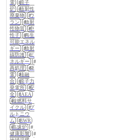
電
原子
炉
放射性
廃棄物
ウ
ラン
放射
性物質
中
性子
再生
可能エネル
ギー
放射
線防護
エ
ネルギー
再処理
発
電
核融
合
原子力
発電所
安
全
IAEA
核燃料サ
イクル
プ
ルトニウ
ム
BWR
高速炉
健康影響