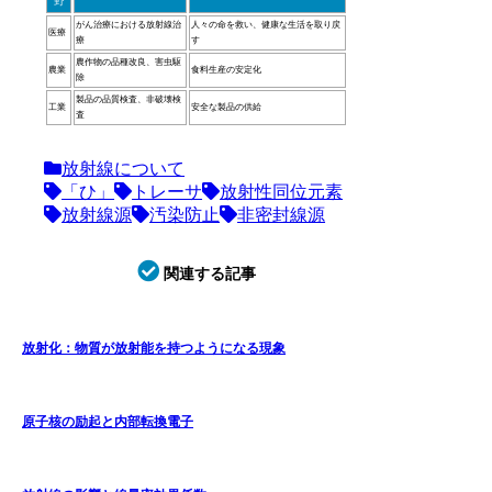
野
がん治療における放射線治
人々の命を救い、健康な生活を取り戻
医療
療
す
農作物の品種改良、害虫駆
農業
食料生産の安定化
除
製品の品質検査、非破壊検
工業
安全な製品の供給
査
放射線について
「ひ」
トレーサ
放射性同位元素
放射線源
汚染防止
非密封線源
関連する記事
放射化：物質が放射能を持つようになる現象
原子核の励起と内部転換電子