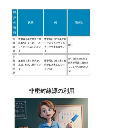
線
源
の
状態
例
危険性
種
類
密
放射線を出す物質が外
懐中電灯 (光を出す部
封
に出ないようにしっか
分がガラスやプラス
低い
線
りと閉じ込められてい
チックで覆われてい
源
る。
る)
非
高い (放射線を出す
密
放射線を出す物質が、
懐中電灯 (光を出す部
物質が周囲に漏れ出
封
直接、外気に触れてい
分がむき出しになっ
てしまう可能性があ
線
る。
ている)
る)
源
非密封線源の利用