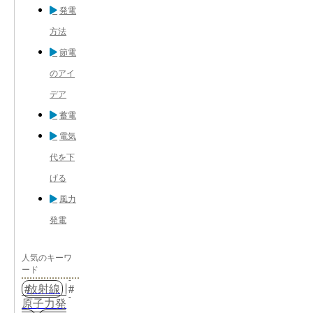
発電
方法
節電
のアイ
デア
蓄電
電気
代を下
げる
風力
発電
人気のキーワ
ード
放射線
原子力発