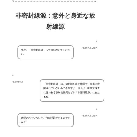
非密封線源：意外と身近な放
射線源
電力を見直したい
先生、「非密封線源」って何か教えてくださ
い。
電力の研究家
「非密封線源」は、放射線を出す物質で、容器に密
閉されていないものを指すよ。例えば、医療で検査
に使われる放射性物質などが「非密封線源」にあた
るね。
電力を見直したい
密閉されていないと、何か問題があるのです
か？