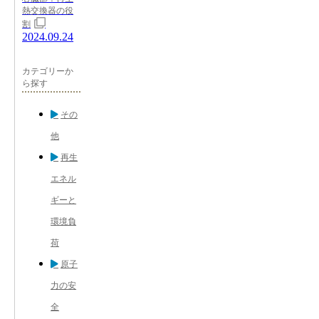
熱交換器の役
割
2024.09.24
カテゴリーか
ら探す
その
他
再生
エネル
ギーと
環境負
荷
原子
力の安
全