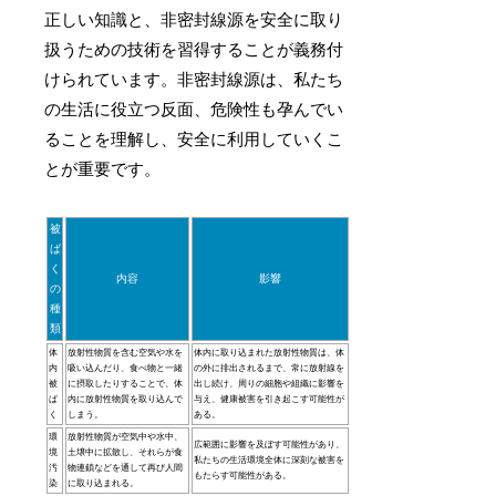
正しい知識と、非密封線源を安全に取り
扱うための技術を習得することが義務付
けられています。非密封線源は、私たち
の生活に役立つ反面、危険性も孕んでい
ることを理解し、安全に利用していくこ
とが重要です。
被
ば
く
内容
影響
の
種
類
体
放射性物質を含む空気や水を
体内に取り込まれた放射性物質は、体
内
吸い込んだり、食べ物と一緒
の外に排出されるまで、常に放射線を
被
に摂取したりすることで、体
出し続け、周りの細胞や組織に影響を
ば
内に放射性物質を取り込んで
与え、健康被害を引き起こす可能性が
く
しまう。
ある。
環
放射性物質が空気中や水中、
広範囲に影響を及ぼす可能性があり、
境
土壌中に拡散し、それらが食
私たちの生活環境全体に深刻な被害を
汚
物連鎖などを通して再び人間
もたらす可能性がある。
染
に取り込まれる。