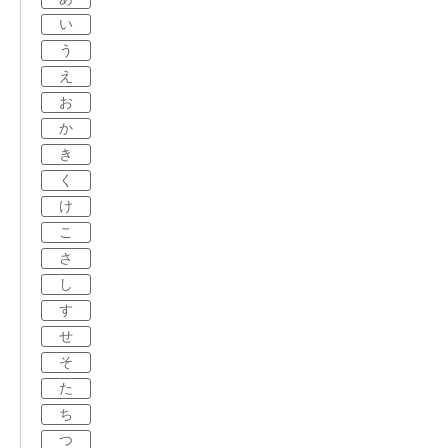
い
う
え
お
か
き
く
け
こ
さ
し
す
せ
そ
た
ち
つ