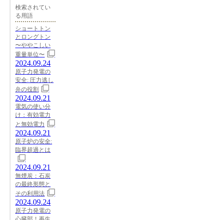
検索されてい
る用語
ショートトン
とロングトン
〜ややこしい
重量単位〜
2024.09.24
原子力発電の
安全: 圧力逃し
弁の役割
2024.09.21
電気の使い分
け：有効電力
と無効電力
2024.09.21
原子炉の安全:
臨界超過とは
2024.09.21
無煙炭：石炭
の最終形態と
その利用法
2024.09.24
原子力発電の
心臓部！再生