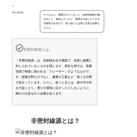
電力の研究家
そうなんだ。密閉されていないと、放射性物質が漏
れ出して、体内に入ったり、環境を汚染したりする
可能性があるから、取り扱いには特に注意が必要な
んだよ。
非密封線源とは。
「非密封線源」は、放射線を出す物質で、容器に厳重に
封じられていないものを指します。身近な例では、医療
現場で検査に使われる「トレーサー」のようなもので
す。医療分野だけでなく、農業や工業など、様々な分野
で役立っています。ただし、使うときには、体の中や外
を汚染したり、周りの環境に広がったりしないように、
細心の注意を払う必要があります。
非密封線源とは？