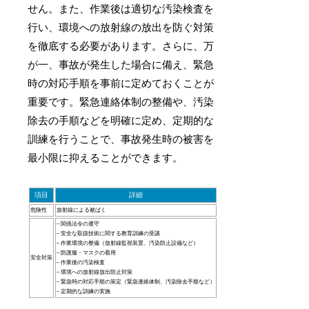
せん。また、作業後は適切な汚染検査を
行い、環境への放射線の放出を防ぐ対策
を徹底する必要があります。さらに、万
が一、事故が発生した場合に備え、緊急
時の対応手順を事前に定めておくことが
重要です。緊急連絡体制の整備や、汚染
除去の手順などを明確に定め、定期的な
訓練を行うことで、事故発生時の被害を
最小限に抑えることができます。
項目
詳細
危険性
放射線による被ばく
– 関係法令の遵守
– 安全な取扱技術に関する教育訓練の受講
– 作業環境の整備（放射線監視装置、汚染防止設備など）
– 防護服・マスクの着用
安全対策
– 作業後の汚染検査
– 環境への放射線放出防止対策
– 緊急時の対応手順の策定（緊急連絡体制、汚染除去手順など）
– 定期的な訓練の実施