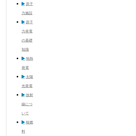
原子
力施設
原子
力発電
の基礎
知識
地熱
発電
太陽
光発電
放射
線につ
いて
核燃
料