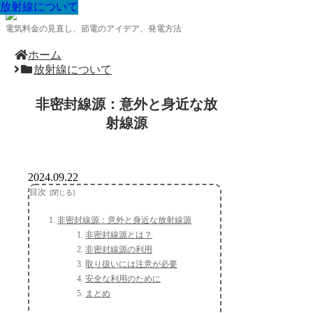
放射線について
放射線について
放射線について
放射線について
放射線について
放射線について
放射線について
放射線について
放射線について
電気料金の見直し、節電のアイデア、発電方法
ホーム
放射線について
非密封線源：意外と身近な放
射線源
2024.09.22
目次
非密封線源：意外と身近な放射線源
非密封線源とは？
非密封線源の利用
取り扱いには注意が必要
安全な利用のために
まとめ