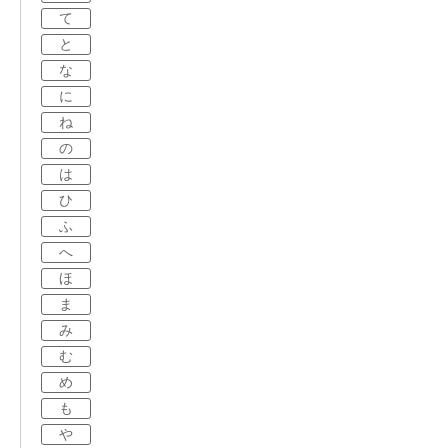
て
と
な
に
ね
の
は
ひ
ふ
へ
ほ
ま
み
む
め
も
や