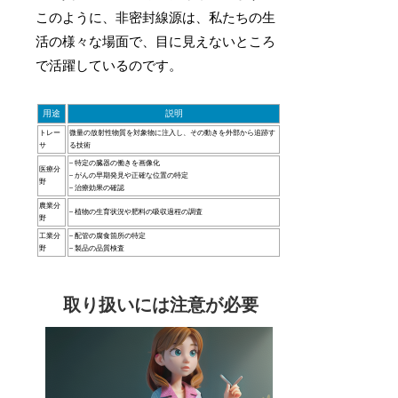
このように、非密封線源は、私たちの生
活の様々な場面で、目に見えないところ
で活躍しているのです。
用途
説明
トレー
微量の放射性物質を対象物に注入し、その動きを外部から追跡す
サ
る技術
– 特定の臓器の働きを画像化
医療分
– がんの早期発見や正確な位置の特定
野
– 治療効果の確認
農業分
– 植物の生育状況や肥料の吸収過程の調査
野
工業分
– 配管の腐食箇所の特定
野
– 製品の品質検査
取り扱いには注意が必要