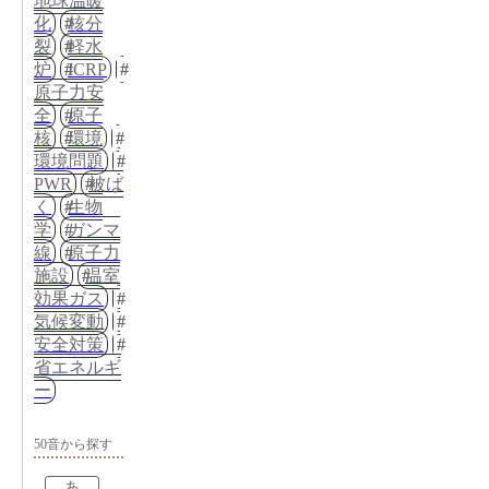
地球温暖
化
核分
裂
軽水
炉
ICRP
原子力安
全
原子
核
環境
環境問題
PWR
被ば
く
生物
学
ガンマ
線
原子力
施設
温室
効果ガス
気候変動
安全対策
省エネルギ
ー
50音から探す
あ