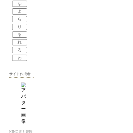
ゆ
よ
ら
り
る
れ
ろ
わ
サイト作成者
KING電力管理