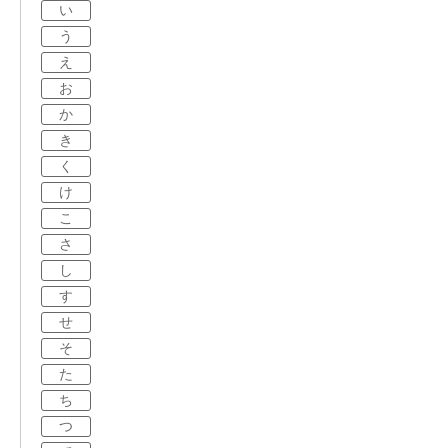
い
う
え
お
か
き
く
け
こ
さ
し
す
せ
そ
た
ち
つ