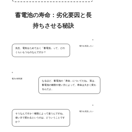
蓄電池の寿命：劣化要因と長
持ちさせる秘訣
電力を見直したい
先生、電気をためておく「蓄電池」って、どの
くらいもつものなんですか？
電力の研究家
なるほど、蓄電池の「寿命」についてだね。 実は、
蓄電池の種類や使い方によって、寿命は大きく変わ
るんだよ。
電力を見直したい
そうなんですか！種類によって違うんですね。
使い方で変わるというのは、どういうことです
か？