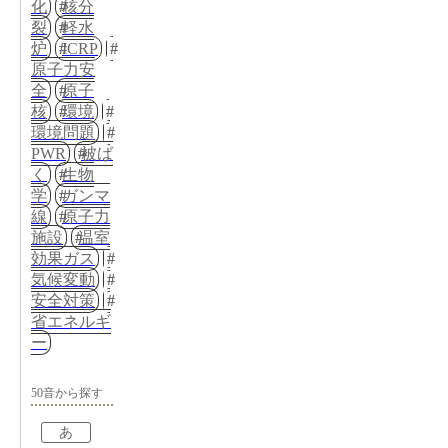
化
核分
裂
軽水
炉
ICRP
原子力安
全
原子
核
環境
環境問題
PWR
被ば
く
生物
学
ガンマ
線
原子力
施設
温室
効果ガス
気候変動
安全対策
省エネルギ
ー
50音から探す
あ