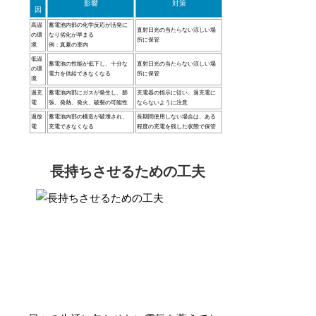
影響
対策
因
高温
蓄電池内部の化学反応が活発に
直射日光の当たらない涼しい場
の環
なり劣化が早まる
所に保管
境
例：真夏の車内
低温
蓄電池の性能が低下し、十分な
直射日光の当たらない涼しい場
の環
電力を供給できなくなる
所に保管
境
過充
蓄電池内部にガスが発生し、膨
充電器の指示に従い、過充電に
電
張、発熱、発火、破裂の可能性
ならないように注意
過放
蓄電池内部の構造が破壊され、
長期間使用しない場合は、ある
電
充電できなくなる
程度の充電を残した状態で保管
長持ちさせるための工夫