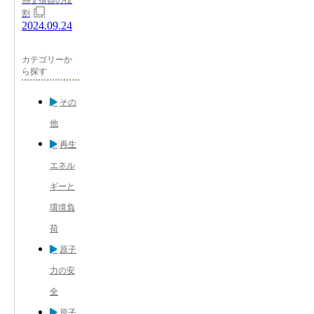
熱交換器の役
割
2024.09.24
カテゴリーか
ら探す
その
他
再生
エネル
ギーと
環境負
荷
原子
力の安
全
原子