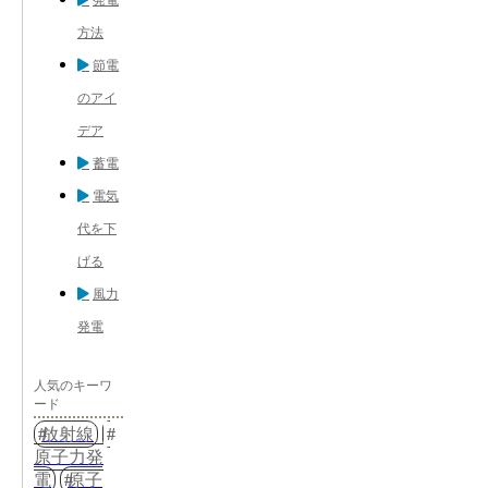
発電
方法
節電
のアイ
デア
蓄電
電気
代を下
げる
風力
発電
人気のキーワ
ード
放射線
原子力発
電
原子