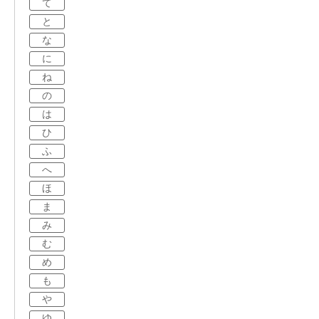
て
と
な
に
ね
の
は
ひ
ふ
へ
ほ
ま
み
む
め
も
や
ゆ