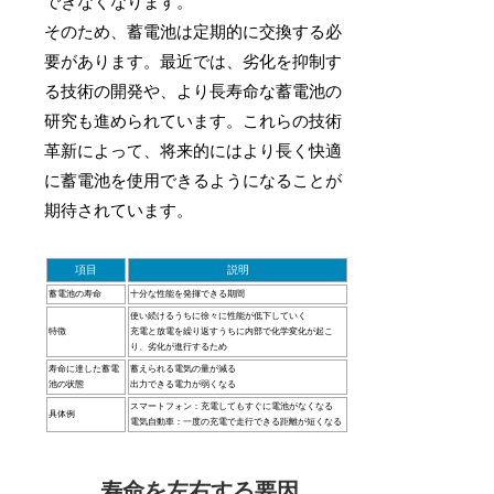
できなくなります。
そのため、蓄電池は定期的に交換する必
要があります。最近では、劣化を抑制す
る技術の開発や、より長寿命な蓄電池の
研究も進められています。これらの技術
革新によって、将来的にはより長く快適
に蓄電池を使用できるようになることが
期待されています。
項目
説明
蓄電池の寿命
十分な性能を発揮できる期間
使い続けるうちに徐々に性能が低下していく
特徴
充電と放電を繰り返すうちに内部で化学変化が起こ
り、劣化が進行するため
寿命に達した蓄電
蓄えられる電気の量が減る
池の状態
出力できる電力が弱くなる
スマートフォン：充電してもすぐに電池がなくなる
具体例
電気自動車：一度の充電で走行できる距離が短くなる
寿命を左右する要因