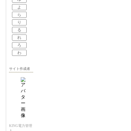
よ
ら
り
る
れ
ろ
わ
サイト作成者
KING電力管理
人