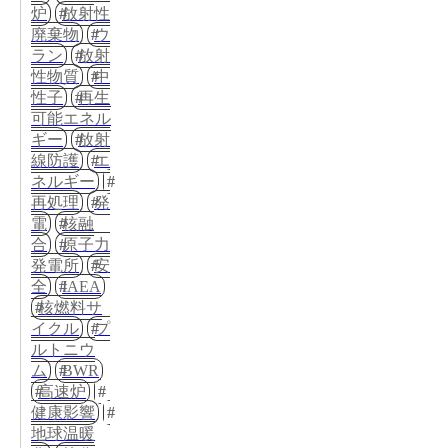
炉
放射性
廃棄物
ウ
ラン
放射
性物質
中
性子
再生
可能エネル
ギー
放射
線防護
エ
ネルギー
再処理
発
電
核融
合
原子力
発電所
安
全
IAEA
核燃料サ
イクル
プ
ルトニウ
ム
BWR
高速炉
健康影響
地球温暖