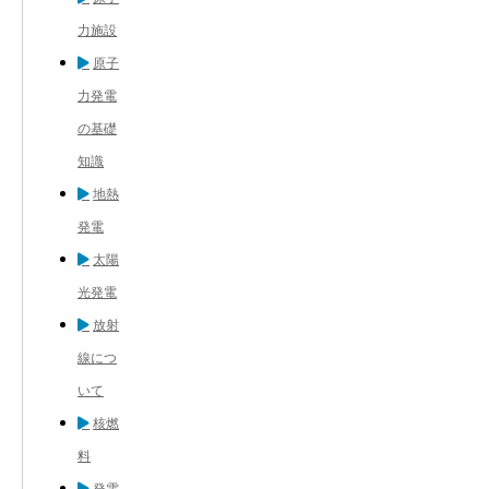
力施設
原子
力発電
の基礎
知識
地熱
発電
太陽
光発電
放射
線につ
いて
核燃
料