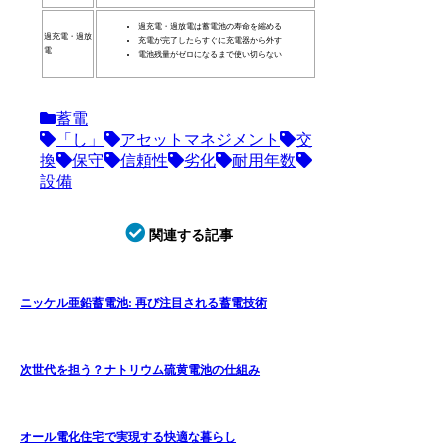
過充電・過放電は蓄電池の寿命を縮める
過充電・過放
充電が完了したらすぐに充電器から外す
電
電池残量がゼロになるまで使い切らない
蓄電
「し」
アセットマネジメント
交
換
保守
信頼性
劣化
耐用年数
設備
関連する記事
ニッケル亜鉛蓄電池: 再び注目される蓄電技術
次世代を担う？ナトリウム硫黄電池の仕組み
オール電化住宅で実現する快適な暮らし