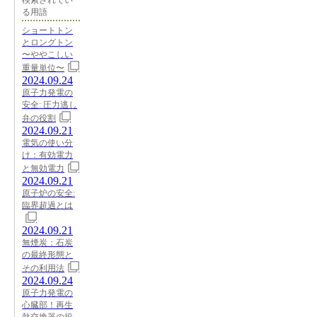
検索されてい
る用語
ショートトン
とロングトン
〜ややこしい
重量単位〜
2024.09.24
原子力発電の
安全: 圧力逃し
弁の役割
2024.09.21
電気の使い分
け：有効電力
と無効電力
2024.09.21
原子炉の安全:
臨界超過とは
2024.09.21
無煙炭：石炭
の最終形態と
その利用法
2024.09.24
原子力発電の
心臓部！再生