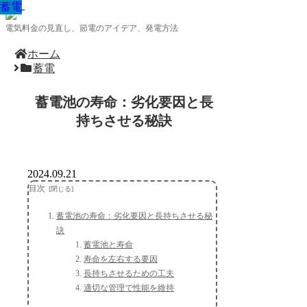
蓄電
蓄電
蓄電
蓄電
蓄電
蓄電
蓄電
蓄電
蓄電
電気料金の見直し、節電のアイデア、発電方法
ホーム
蓄電
蓄電池の寿命：劣化要因と長
持ちさせる秘訣
2024.09.21
目次
蓄電池の寿命：劣化要因と長持ちさせる秘
訣
蓄電池と寿命
寿命を左右する要因
長持ちさせるための工夫
適切な管理で性能を維持