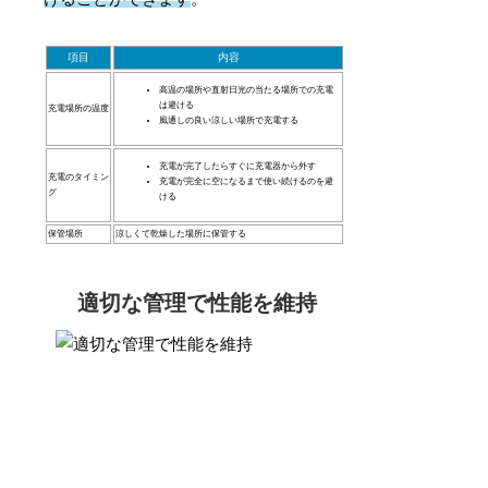
項目
内容
高温の場所や直射日光の当たる場所での充電
は避ける
充電場所の温度
風通しの良い涼しい場所で充電する
充電が完了したらすぐに充電器から外す
充電のタイミン
充電が完全に空になるまで使い続けるのを避
グ
ける
保管場所
涼しくて乾燥した場所に保管する
適切な管理で性能を維持