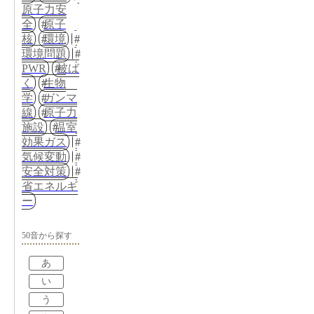
原子力安
全
原子
核
環境
環境問題
PWR
被ば
く
生物
学
ガンマ
線
原子力
施設
温室
効果ガス
気候変動
安全対策
省エネルギ
ー
50音から探す
あ
い
う