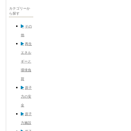
カテゴリーか
ら探す
その
他
再生
エネル
ギーと
環境負
荷
原子
力の安
全
原子
力施設