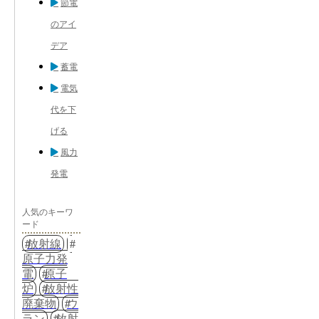
節電
のアイ
デア
蓄電
電気
代を下
げる
風力
発電
人気のキーワ
ード
放射線
原子力発
電
原子
炉
放射性
廃棄物
ウ
ラン
放射