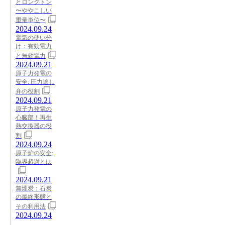
とロングトン
〜ややこしい
重量単位〜
2024.09.24
電気の使い分
け：有効電力
と無効電力
2024.09.21
原子力発電の
安全: 圧力逃し
弁の役割
2024.09.21
原子力発電の
心臓部！再生
熱交換器の役
割
2024.09.24
原子炉の安全:
臨界超過とは
2024.09.21
無煙炭：石炭
の最終形態と
その利用法
2024.09.24