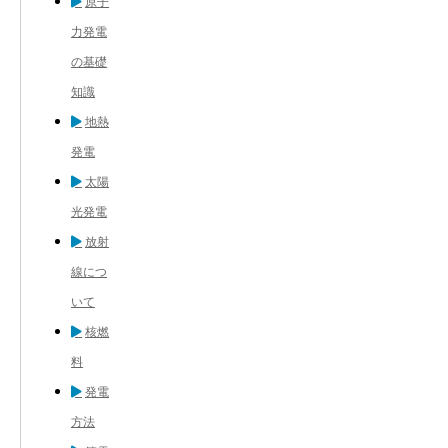
原子
力発電
の基礎
知識
地熱
発電
太陽
光発電
放射
線につ
いて
核燃
料
発電
方法