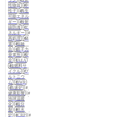
性物質
中
性子
再生
可能エネル
ギー
放射
線防護
エ
ネルギー
再処理
発
電
核融
合
原子力
発電所
安
全
IAEA
核燃料サ
イクル
プ
ルトニウ
ム
BWR
高速炉
健康影響
地球温暖
化
核分
裂
軽水
炉
ICRP