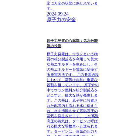
常に万全の状態に保たれていま
す。
2024.09.24
原子力の安全
原子力発電の心臓部：気水分離
器の役割
原子力発電は、ウランという物
質の核分裂反応を利用して莫大
な熱エネルギーを生み出し、そ
の熱エネルギーを電気に変換す
る発電方法です。 この発電過程
において、蒸気は非常に重要な
役割を担っています。 原子炉の
中でウラン燃料が核分裂反応を
起こすと、膨大な熱が発生しま
す。この熱は、原子炉に設置さ
れた配管内を流れる水に伝えら
れ、水を沸騰させて高温高圧の
蒸気を発生させます。 この高温
高圧の蒸気は、タービンと呼ば
れる巨大な羽根車へと送られま
す。タービンは、蒸気の圧力と