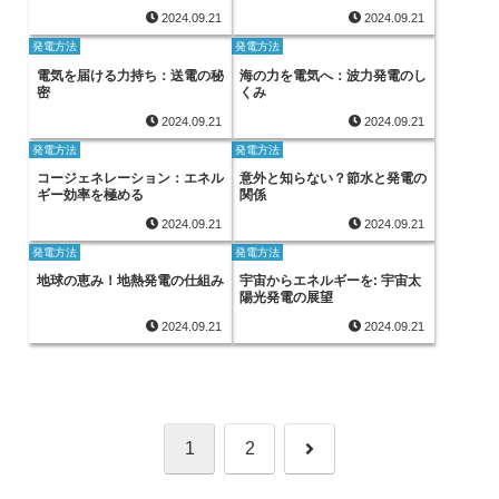
2024.09.21
2024.09.21
発電方法
発電方法
電気を届ける力持ち：送電の秘
海の力を電気へ：波力発電のし
密
くみ
2024.09.21
2024.09.21
発電方法
発電方法
コージェネレーション：エネル
意外と知らない？節水と発電の
ギー効率を極める
関係
2024.09.21
2024.09.21
発電方法
発電方法
地球の恵み！地熱発電の仕組み
宇宙からエネルギーを: 宇宙太
陽光発電の展望
2024.09.21
2024.09.21
次
1
2
へ