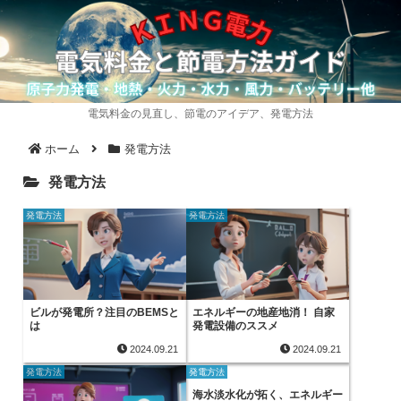
電気料金の見直し、節電のアイデア、発電方法
ホーム
発電方法
発電方法
発電方法
発電方法
ビルが発電所？注目のBEMSと
エネルギーの地産地消！ 自家
は
発電設備のススメ
2024.09.21
2024.09.21
発電方法
発電方法
海水淡水化が拓く、エネルギー