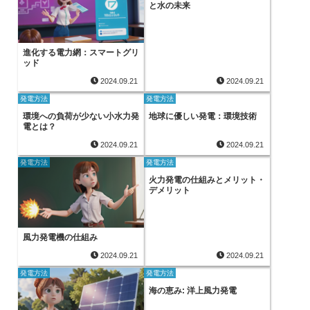
と水の未来
進化する電力網：スマートグリ
ッド
2024.09.21
2024.09.21
発電方法
発電方法
環境への負荷が少ない小水力発
地球に優しい発電：環境技術
電とは？
2024.09.21
2024.09.21
発電方法
発電方法
火力発電の仕組みとメリット・
デメリット
風力発電機の仕組み
2024.09.21
2024.09.21
発電方法
発電方法
海の恵み: 洋上風力発電