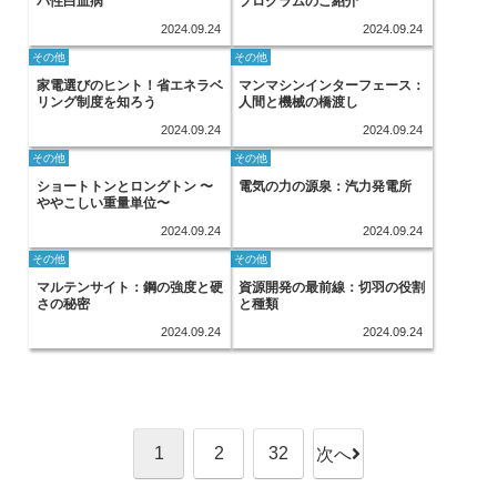
パ性白血病
プログラムのご紹介
2024.09.24
2024.09.24
その他
その他
家電選びのヒント！省エネラベ
マンマシンインターフェース：
リング制度を知ろう
人間と機械の橋渡し
2024.09.24
2024.09.24
その他
その他
ショートトンとロングトン 〜
電気の力の源泉：汽力発電所
ややこしい重量単位〜
2024.09.24
2024.09.24
その他
その他
マルテンサイト：鋼の強度と硬
資源開発の最前線：切羽の役割
さの秘密
と種類
2024.09.24
2024.09.24
1
2
32
次へ