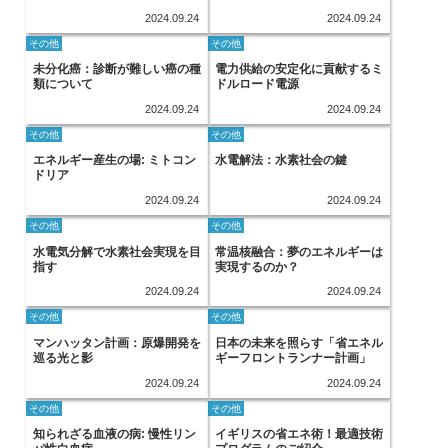
2024.09.24
2024.09.24
その他
その他
未分化癌：診断が難しい癌の種
電力供給の安定化に貢献するミ
類について
ドルロード電源
2024.09.24
2024.09.24
その他
その他
エネルギー産生の場: ミトコン
水電解法：水素社会の鍵
ドリア
2024.09.24
2024.09.24
その他
その他
水電気分解で水素社会実現を目
常温核融合：夢のエネルギーは
指す
実現するのか？
2024.09.24
2024.09.24
その他
その他
マンハッタン計画：原爆開発を
日本の未来を照らす「省エネル
巡る光と影
ギーフロントランナー計画」
2024.09.24
2024.09.24
その他
その他
知られざる血液の病: 慢性リン
イギリスの省エネ術！最適技術