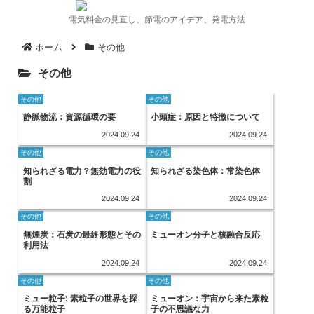
電気料金の見直し、節電のアイデア、発電方法
ホーム
その他
その他
その他
その他
静脈物流：資源循環の要
小頭症：原因と特徴について
2024.09.24
2024.09.24
その他
その他
知られざる電力？無効電力の役
知られざる染色体：常染色体
割
2024.09.24
2024.09.24
その他
その他
無煙炭：石炭の最終形態とその
ミューオン分子と核融合反応
利用法
2024.09.24
2024.09.24
その他
その他
ミュー粒子: 素粒子の世界を探
ミューオン：宇宙から来た素粒
る万能粒子
子の不思議な力