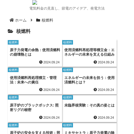
電気料金の見直し、節電のアイデア、発電方法
ホーム
核燃料
核燃料
核燃料
核燃料
原子力発電の余熱：使用済燃料
使用済燃料再処理等積立金：エ
の崩壊熱とは
ネルギーの未来を支える仕組み
2024.09.24
2024.09.24
核燃料
核燃料
使用済燃料再処理積立・管理
エネルギーの未来を担う：使用
法：未来への責任
済燃料とは？
2024.09.24
2024.09.24
核燃料
核燃料
原子炉のブラックボックス: 照
未臨界核実験：その真の姿とは
射リグの秘密
2024.09.24
2024.09.24
核燃料
核燃料
原子炉の安全を支える技術：照
ミキサセトラ：原子力発電の陰