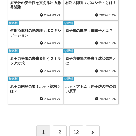
原子炉の安全性を支える出力急
材料の隙間：ポロシティとは？
昇試験
2024.09.24
2024.09.24
核燃料
核燃料
使用済燃料の熱処理：ボロキシ
原子核の世界：重陽子とは？
デーション
2024.09.24
2024.09.24
核燃料
核燃料
原子力発電の未来を担う２トラ
原子力発電の未来？球状燃料と
ック方式
は
2024.09.24
2024.09.24
核燃料
核燃料
原子力開発の要！ホット試験と
ホットアトム：原子炉の中の熱
は？
い原子
2024.09.24
2024.09.24
次
1
2
12