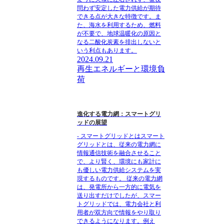
問わず安定した電力供給が期待
できる点が大きな特徴です。ま
た、海水を利用するため、燃料
が不要で、地球温暖化の原因と
なる二酸化炭素を排出しないと
いう利点もあります。
2024.09.21
再生エネルギーと環境負
荷
進化する電力網：スマートグリ
ッドの展望
- スマートグリッドとはスマート
グリッドとは、従来の電力網に
情報通信技術を融合させること
で、より賢く、環境にも家計に
も優しい電力供給システムを実
現するものです。 従来の電力網
は、発電所から一方的に電気を
送り出すだけでしたが、スマー
トグリッドでは、電力会社と利
用者が双方向で情報をやり取り
できるようになります。例え