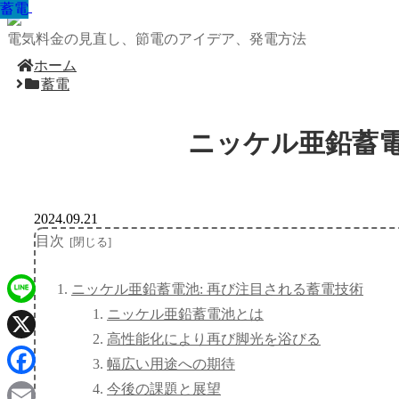
蓄電
蓄電
蓄電
蓄電
蓄電
蓄電
蓄電
蓄電
蓄電
電気料金の見直し、節電のアイデア、発電方法
ホーム
蓄電
ニッケル亜鉛蓄電
2024.09.21
目次
ニッケル亜鉛蓄電池: 再び注目される蓄電技術
ニッケル亜鉛蓄電池とは
Line
高性能化により再び脚光を浴びる
X
幅広い用途への期待
Facebook
今後の課題と展望