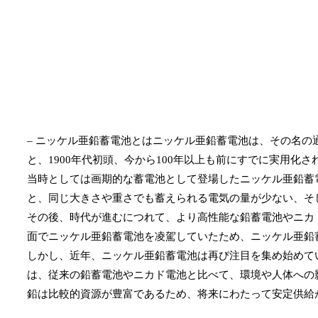
– ニッケル亜鉛蓄電池とはニッケル亜鉛蓄電池は、その名の
と、1900年代初頭、今から100年以上も前にすでに実用化
当時としては画期的な蓄電池として登場したニッケル亜鉛蓄
と、同じ大きさや重さでも蓄えられる電気の量が少ない、そ
その後、時代が進むにつれて、より高性能な鉛蓄電池やニカ
面でニッケル亜鉛蓄電池を凌駕していたため、ニッケル亜鉛
しかし、近年、ニッケル亜鉛蓄電池は再び注目を集め始めて
は、従来の鉛蓄電池やニカド電池と比べて、環境や人体への
鉛は比較的資源が豊富であるため、将来にわたって安定供給