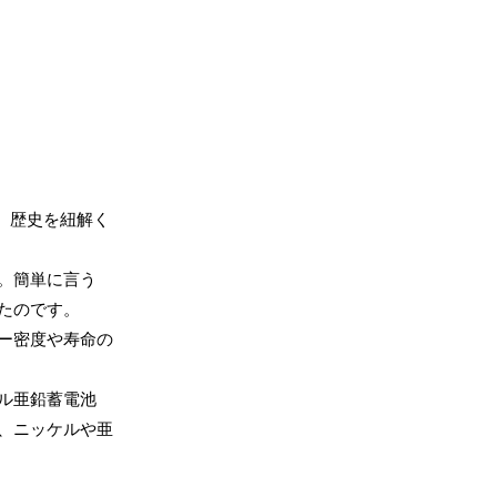
。歴史を紐解く
。簡単に言う
たのです。
ー密度や寿命の
ル亜鉛蓄電池
、ニッケルや亜