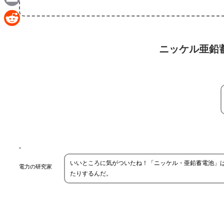
Email
Reddit
ニッケル亜鉛
いいところに気がついたね！「ニッケル・亜鉛蓄電池」
電力の研究家
たりするんだ。