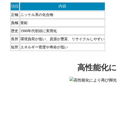
項目
内容
正極
ニッケル系の化合物
負極
亜鉛
歴史
1900年代初頭に実用化
長所
環境負荷が低い、資源が豊富、リサイクルしやすい
短所
エネルギー密度や寿命が低い
高性能化に