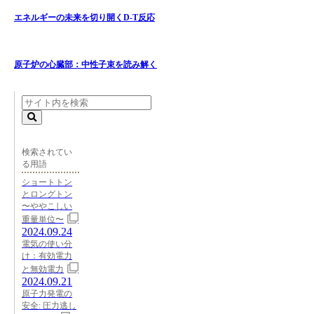
エネルギーの未来を切り開くD-T反応
原子炉の心臓部：中性子束を読み解く
検索されてい
る用語
ショートトン
とロングトン
〜ややこしい
重量単位〜
2024.09.24
電気の使い分
け：有効電力
と無効電力
2024.09.21
原子力発電の
安全: 圧力逃し