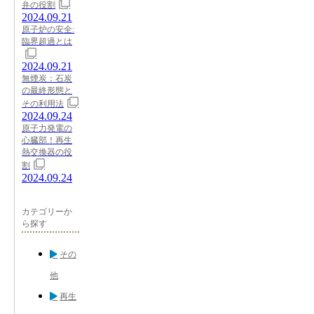
弁の役割
2024.09.21
原子炉の安全:
臨界超過とは
2024.09.21
無煙炭：石炭
の最終形態と
その利用法
2024.09.24
原子力発電の
心臓部！再生
熱交換器の役
割
2024.09.24
カテゴリーか
ら探す
その
他
再生