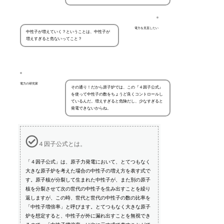
電力を見直したい
中性子が増えていく？ということは、中性子が
増えすぎると危ないってこと？
電力の研究家
その通り！だから原子炉では、この『４因子公式』
を使って中性子の数をちょうど良くコントロールし
ているんだ。増えすぎると危険だし、少なすぎると
発電できないからね。
４因子公式とは。
「４因子公式」は、原子力発電において、とてつもなく
大きな原子炉を考えた場合の中性子の増え方を表す式で
す。原子核が分裂して生まれた中性子が、また別の原子
核を分裂させて次の世代の中性子を生み出すことを繰り
返しますが、この時、世代と世代の中性子の数の比率を
「中性子増倍率」と呼びます。とてつもなく大きな原子
炉を想定すると、中性子が外に漏れ出すことを無視でき