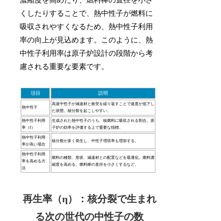
くしたりすることで、熱中性子が燃料に
吸収されやすくなるため、熱中性子利用
率の向上が見込めます。このように、熱
中性子利用率は原子炉設計の段階から考
慮される重要な要素です。
項目
説明
高速中性子が減速材と衝突を繰り返すことで速度が低下し
熱中性子
た状態。核分裂を起こしやすい。
熱中性子利用
生成された熱中性子のうち、核燃料に吸収される割合。原
率（f）
子炉の効率を評価する上で重要な指標。
熱中性子利用
核分裂が多く発生し、中性子増倍率も増加する。
率が高い場合
熱中性子利用
燃料の種類、形状、減速材との配置などを最適化。燃料濃
率を高める方
縮度を高める、燃料棒の直径を小さくするなど。
法
再生率（η）：核分裂で生まれ
る次の世代の中性子の数