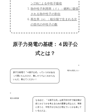
ン238による中性子吸収
熱中性子利用率（ｆ）：燃料に吸収
される熱中性子の割合
再生率（η）：核分裂で生まれる次
の世代の中性子の数
原子力発電の基礎：４因子公
式とは？
電力を見直したい
原子力発電で『４因子公式』っていうのがある
って聞いたんだけど、難しそうでよくわからな
いんだ。教えてください！
電力の研究家
なるほど。『４因子公式』は原子炉の中で核分裂が
続くかどうかを考えるための重要な式なんだ。簡単
に言うと、中性子がどれだけ増えていくかを表して
いるんだよ。