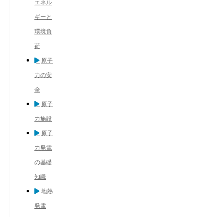
エネル
ギーと
環境負
荷
原子
力の安
全
原子
力施設
原子
力発電
の基礎
知識
地熱
発電