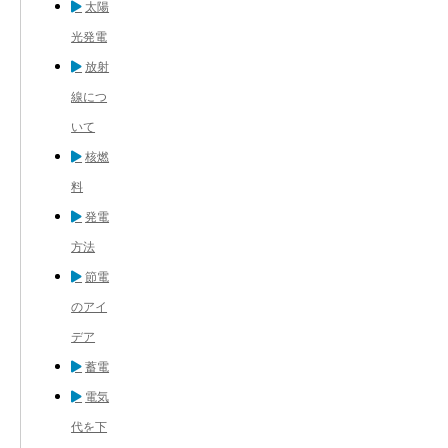
太陽
光発電
放射
線につ
いて
核燃
料
発電
方法
節電
のアイ
デア
蓄電
電気
代を下