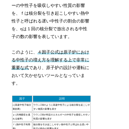
ーの中性子を吸収しやすい性質の影響
を、ｆは核分裂を引き起こしやすい熱中
性子と呼ばれる遅い中性子の割合の影響
を、ηは１回の核分裂で放出される中性
子の数の影響を表しています。
このように、
４因子公式は原子炉におけ
る中性子の増え方を理解する上で非常に
重要な式
であり、原子炉の設計や運転に
おいて欠かせないツールとなっていま
す。
因子
説明
ε (高速中性子核分
ウラン238のように高速中性子による核分裂を起こしや
裂効果)
すい物質の影響を表す
ｐ (共鳴吸収を逃
ウラン238が特定のエネルギーの中性子を吸収しやすい
れる確率)
性質の影響を表す
ｆ (熱中性子利用
核分裂を引き起こしやすい熱中性子と呼ばれる遅い中
率)
性子の割合の影響を表す