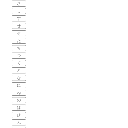
さ
し
す
せ
そ
た
ち
つ
て
と
な
に
ね
の
は
ひ
ふ