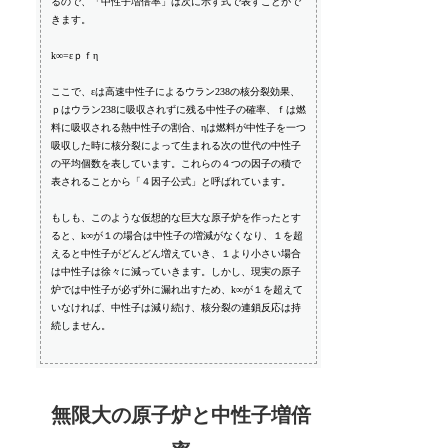
るので、「中性子増倍率」は次に示す式で表すことがで
きます。
k∞=εｐｆη
ここで、εは高速中性子によるウラン238の核分裂効果、
ｐはウラン238に吸収されずに残る中性子の確率、ｆは燃
料に吸収される熱中性子の割合、ηは燃料が中性子を一つ
吸収した時に核分裂によって生まれる次の世代の中性子
の平均個数を表しています。これらの４つの因子の積で
表されることから「４因子公式」と呼ばれています。
もしも、このような仮想的な巨大な原子炉を作ったとす
ると、k∞が１の場合は中性子の増減がなくなり、１を超
えると中性子がどんどん増えていき、１より小さい場合
は中性子は徐々に減っていきます。しかし、現実の原子
炉では中性子が必ず外に漏れ出すため、k∞が１を超えて
いなければ、中性子は減り続け、核分裂の連鎖反応は持
続しません。
無限大の原子炉と中性子増倍