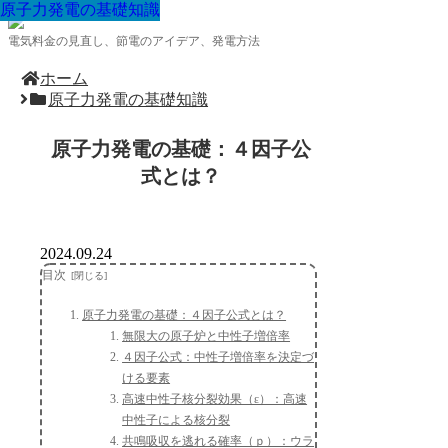
原子力発電の基礎知識
原子力発電の基礎知識
原子力発電の基礎知識
原子力発電の基礎知識
原子力発電の基礎知識
原子力発電の基礎知識
原子力発電の基礎知識
原子力発電の基礎知識
原子力発電の基礎知識
電気料金の見直し、節電のアイデア、発電方法
ホーム
原子力発電の基礎知識
原子力発電の基礎：４因子公
式とは？
2024.09.24
目次
原子力発電の基礎：４因子公式とは？
無限大の原子炉と中性子増倍率
４因子公式：中性子増倍率を決定づ
ける要素
高速中性子核分裂効果（ε）：高速
中性子による核分裂
共鳴吸収を逃れる確率（ｐ）：ウラ