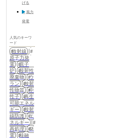
げる
風力
発電
人気のキーワ
ード
放射線
原子力発
電
原子
炉
放射性
廃棄物
ウ
ラン
放射
性物質
中
性子
再生
可能エネル
ギー
放射
線防護
エ
ネルギー
再処理
発
電
核融