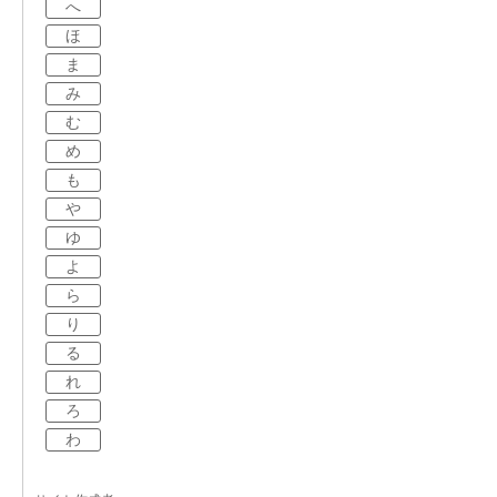
へ
ほ
ま
み
む
め
も
や
ゆ
よ
ら
り
る
れ
ろ
わ