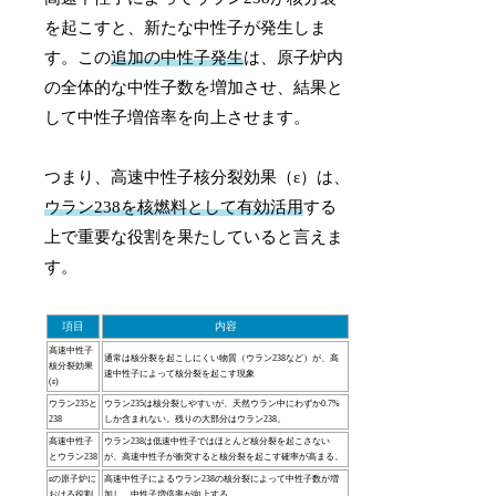
を起こすと、新たな中性子が発生しま
す。この
追加の中性子発生
は、原子炉内
の全体的な中性子数を増加させ、結果と
して中性子増倍率を向上させます。
つまり、高速中性子核分裂効果（ε）は、
ウラン238を核燃料として有効活用
する
上で重要な役割を果たしていると言えま
す。
項目
内容
高速中性子
通常は核分裂を起こしにくい物質（ウラン238など）が、高
核分裂効果
速中性子によって核分裂を起こす現象
(ε)
ウラン235と
ウラン235は核分裂しやすいが、天然ウラン中にわずか0.7%
238
しか含まれない。残りの大部分はウラン238。
高速中性子
ウラン238は低速中性子ではほとんど核分裂を起こさない
とウラン238
が、高速中性子が衝突すると核分裂を起こす確率が高まる。
εの原子炉に
高速中性子によるウラン238の核分裂によって中性子数が増
おける役割
加し、中性子増倍率が向上する。