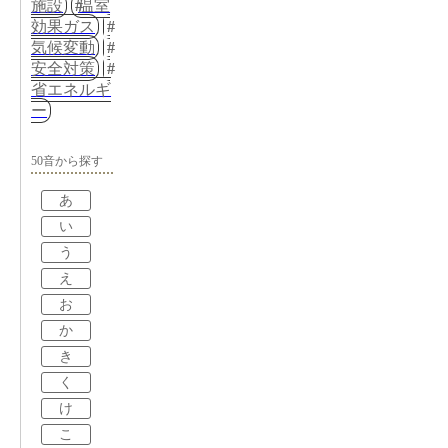
施設
温室
効果ガス
気候変動
安全対策
省エネルギ
ー
50音から探す
あ
い
う
え
お
か
き
く
け
こ