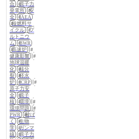
合
原子力
発電所
安
全
IAEA
核燃料サ
イクル
プ
ルトニウ
ム
BWR
高速炉
健康影響
地球温暖
化
核分
裂
軽水
炉
ICRP
原子力安
全
原子
核
環境
環境問題
PWR
被ば
く
生物
学
ガンマ
線
原子力