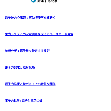
関連する記事
原子炉の心臓部：実効増倍率を紐解く
電力システムの安定供給を支えるベースロード電源
核種分析：原子核を特定する技術
原子力発電と放射伝熱
原子力発電と希ガス：その意外な関係
電子の世界: 原子と電気の鍵