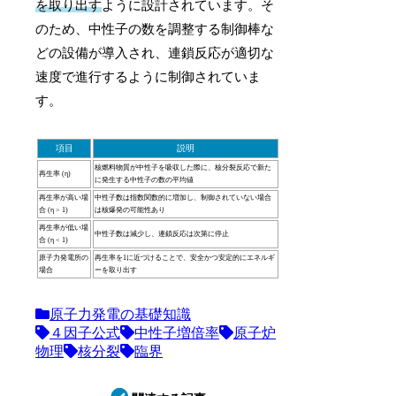
を取り出す
ように設計されています。そ
のため、中性子の数を調整する制御棒な
どの設備が導入され、連鎖反応が適切な
速度で進行するように制御されていま
す。
項目
説明
核燃料物質が中性子を吸収した際に、核分裂反応で新た
再生率 (η)
に発生する中性子の数の平均値
再生率が高い場
中性子数は指数関数的に増加し、制御されていない場合
合 (η > 1)
は核爆発の可能性あり
再生率が低い場
中性子数は減少し、連鎖反応は次第に停止
合 (η < 1)
原子力発電所の
再生率を1に近づけることで、安全かつ安定的にエネルギ
場合
ーを取り出す
原子力発電の基礎知識
４因子公式
中性子増倍率
原子炉
物理
核分裂
臨界