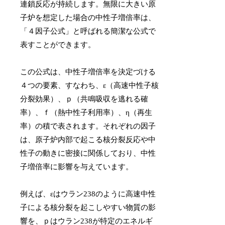
連鎖反応が持続します。無限に大きい原
子炉を想定した場合の中性子増倍率は、
「４因子公式」と呼ばれる簡潔な公式で
表すことができます。
この公式は、中性子増倍率を決定づける
４つの要素、すなわち、ε（高速中性子核
分裂効果）、ｐ（共鳴吸収を逃れる確
率）、ｆ（熱中性子利用率）、η（再生
率）の積で表されます。それぞれの因子
は、原子炉内部で起こる核分裂反応や中
性子の動きに密接に関係しており、中性
子増倍率に影響を与えています。
例えば、εはウラン238のように高速中性
子による核分裂を起こしやすい物質の影
響を、ｐはウラン238が特定のエネルギ