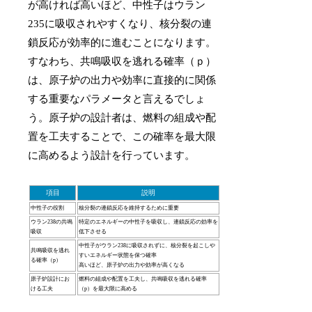
が高ければ高いほど、中性子はウラン
235に吸収されやすくなり、核分裂の連
鎖反応が効率的に進むことになります。
すなわち、共鳴吸収を逃れる確率（ｐ）
は、原子炉の出力や効率に直接的に関係
する重要なパラメータと言えるでしょ
う。原子炉の設計者は、燃料の組成や配
置を工夫することで、この確率を最大限
に高めるよう設計を行っています。
項目
説明
中性子の役割
核分裂の連鎖反応を維持するために重要
ウラン238の共鳴
特定のエネルギーの中性子を吸収し、連鎖反応の効率を
吸収
低下させる
中性子がウラン238に吸収されずに、核分裂を起こしや
共鳴吸収を逃れ
すいエネルギー状態を保つ確率
る確率（p）
高いほど、原子炉の出力や効率が高くなる
原子炉設計にお
燃料の組成や配置を工夫し、共鳴吸収を逃れる確率
ける工夫
（p）を最大限に高める