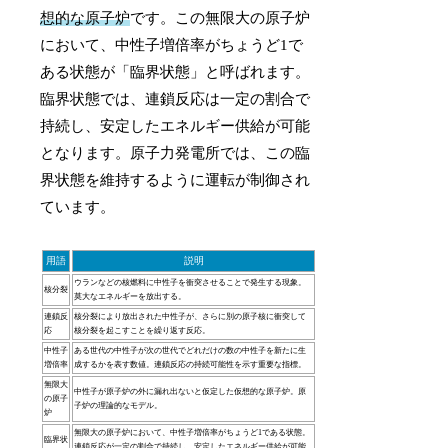
想的な原子炉
です。この無限大の原子炉
において、中性子増倍率がちょうど1で
ある状態が「臨界状態」と呼ばれます。
臨界状態では、連鎖反応は一定の割合で
持続し、安定したエネルギー供給が可能
となります。原子力発電所では、この臨
界状態を維持するように運転が制御され
ています。
用語
説明
ウランなどの核燃料に中性子を衝突させることで発生する現象。
核分裂
莫大なエネルギーを放出する。
連鎖反
核分裂により放出された中性子が、さらに別の原子核に衝突して
応
核分裂を起こすことを繰り返す反応。
中性子
ある世代の中性子が次の世代でどれだけの数の中性子を新たに生
増倍率
成するかを表す数値。連鎖反応の持続可能性を示す重要な指標。
無限大
中性子が原子炉の外に漏れ出ないと仮定した仮想的な原子炉。原
の原子
子炉の理論的なモデル。
炉
無限大の原子炉において、中性子増倍率がちょうど1である状態。
臨界状
連鎖反応が一定の割合で持続し、安定したエネルギー供給が可能