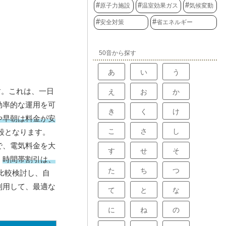
原子力施設
温室効果ガス
気候変動
安全対策
省エネルギー
50音から探す
あ
い
う
す。これは、一日
え
お
か
効率的な運用を可
き
く
け
や早朝は料金が安
こ
さ
し
段となります。
で、電気料金を大
す
せ
そ
。
時間帯割引は、
た
ち
つ
比較検討し、自
利用して、最適な
て
と
な
に
ね
の