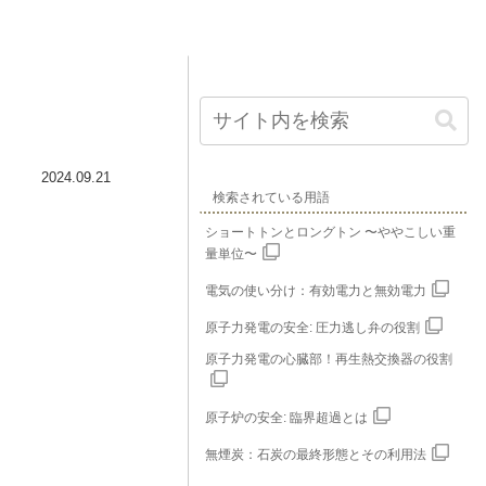
2024.09.21
検索されている用語
ショートトンとロングトン 〜ややこしい重
量単位〜
電気の使い分け：有効電力と無効電力
原子力発電の安全: 圧力逃し弁の役割
原子力発電の心臓部！再生熱交換器の役割
原子炉の安全: 臨界超過とは
無煙炭：石炭の最終形態とその利用法