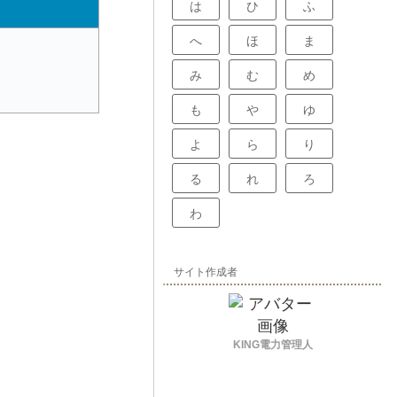
は
ひ
ふ
へ
ほ
ま
み
む
め
も
や
ゆ
よ
ら
り
る
れ
ろ
わ
サイト作成者
KING電力管理人