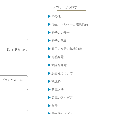
カテゴリーから探す
その他
再生エネルギーと環境負荷
原子力の安全
原子力施設
原子力発電の基礎知識
電力を見直したい
地熱発電
太陽光発電
放射線について
るプランが多いん
核燃料
発電方法
節電のアイデア
蓄電