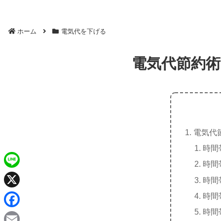
ホーム
電気代を下げる
電気代節約術
電気代
時間
時間
L
時間
i
X
時間
n
時間
F