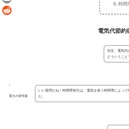
e
時間
a
E
c
m
R
e
a
e
電気代節約
b
i
d
o
l
d
先生、電気代
o
i
どういうこと
k
t
いい質問だね！時間帯割引は、電気を使う時間帯によって
電力の研究家
だ。