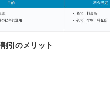
目的
料金設定
促進
昼間：料金高
備の効率的運用
夜間・早朝：料金低
帯割引のメリット