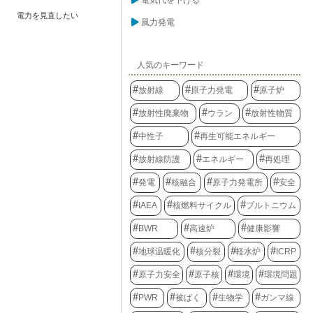
電気代を下げる
電力を見直したい
風力発電
人気のキーワード
放射線
原子力発電
原子炉
放射性廃棄物
ウラン
放射性物質
中性子
再生可能エネルギー
放射線防護
エネルギー
再処理
発電
核融合
原子力発電所
安全
IAEA
核燃料サイクル
プルトニウム
BWR
高速炉
健康影響
地球温暖化
核分裂
軽水炉
ICRP
原子力安全
原子核
環境
環境問題
PWR
被ばく
生物学
ガンマ線