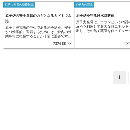
タ線、ガンマ線などの放射線や、宇宙線、
など様々な分野で役立てられてい
は、使い方によっては私達の生活を豊かに
まってできています。さらに原子
原子力発電の基礎知識
原子力の安全
中性子線など、様々な種類があります。こ
えば、医療分野では、エックス線
する反面、体に悪い影響を与える可能性も
と中性子というさらに小さな粒子
れらの粒子は、物質中を進む際に原子と相
画像診断や、がん細胞を死滅させ
秘めているため、放射線の量や種類を正確
ています。 物質に放射線があたる
互作用し、電離を引き起こす可能性があり
治療などに利用されています。ま
に把握することが非常に重要です。この放
の原子核の構造が変わってしまう
原子炉の安全運転のカギとなるカドミウム
原子炉を守る鉄水遮蔽体
ます。電離によって生成されたイオンは、
分野では、製品の内部の検査や、
射線の量や種類を調べることを「放射線測
ります。これを放射化と言います
比
原子力発電は、ウランという物質
化学的に活性な状態であるため、他の原子
度を向上させるために利用されて
定」と言います。放射線測定は、放射線に
には様々な種類がありますが、原
反応を利用して膨大な熱エネルギ
原子力発電所の中心である原子炉を、安全
や分子と反応しやすくなります。そのた
しかし、電離放射線は人体に影響
よる健康への影響を防ぎ、安全を確保する
化させる能力が高いのは中性子線
出し、その熱で蒸気を作ってター
かつ効率的に運転するためには、炉内の状
め、電離粒子は、生体物質に照射される
可能性があります。大量に浴びる
ために欠かせません。原子力発電所では、
中性子線は電荷を持たないため、
し、電気を作り出すシステムです
態を常に把握することが非常に重要です。
と、DNAなどの重要な分子に損傷を与え、
や組織に損傷を与え、健康に悪影
発電所の内外で、環境への影響がないか、
成する原子の周りを回る電子と反
し、この核分裂反応では、熱エネ
そのための重要な指標の一つが、中性子の
細胞の死滅やがん化を引き起こす可能性が
す可能性があります。そのため、
作業員の安全が保たれているかを確認する
となく、原子核に直接衝突するこ
2024.09.23
202
けでなく、人体に harmful な影
エネルギー分布です。これは、原子炉の中
あります。一方で、電離粒子は、医療分野
線を扱う際には、適切な知識と注
ために、日々放射線測定が行われていま
ます。 中性子線が原子核に衝突す
強力な放射線も発生します。この
にどのようなエネルギーを持った中性子が
における画像診断やがん治療、工業分野に
です。 放射線の影響は、浴びた量
す。また、医療の分野では、放射線は病気
原子核は中性子を吸収して不安定
ら作業員や周辺住民を守るために
どれだけ存在しているのかを表すもので
おける非破壊検査など、様々な分野で利用
間、放射線の種類によって異なり
の診断や治療に役立てられています。レン
なります。 この不安定な状態の原
炉を頑丈な構造で囲い、放射線が
す。原子炉内では、ウランやプルトニウム
されています。
も大きい点は注意が必要です。
トゲン検査やがん治療など、放射線は現代
は、余分なエネルギーを放出して
ないようにする必要があります。
などの核燃料が核分裂反応を起こし、その
医療には欠かせないものとなっています
ろうとします。 このとき放出されるエネ
要な役割を担うのが、鉄水遮蔽体
際に様々なエネルギーを持った中性子が飛
が、適切な量を使うことが重要です。その
ルギーが放射線です。放射化され
る特殊な構造です。鉄水遮蔽体は
び出してきます。この中性子のうち、特に
ため、医療現場でも放射線測定は重要な役
は、放射線を出す能力を持つよう
と水を交互に重ねた多層構造にな
重要なのが「熱中性子」と「熱外中性子」
割を担っています。このように、放射線測
す。 この放射線は、周りの物質に
1
す。鉄は、比重が大きく、放射線
です。熱中性子は、他の原子核と何度も衝
定は、私達が放射線の恩恵を安全に受ける
を与え、新たな放射化を引き起こ
力が高い物質です。特に、放射線
突を繰り返すうちにエネルギーを失い、速
ために、なくてはならない技術と言えるで
もあります。 放射化は原子力発電
透過力が強いガンマ線を効果的に
度が遅くなった中性子のことです。熱中性
しょう。
療現場など、放射線を取り扱う場
ことができます。一方、水も放射
子は、ウランなどの核燃料に吸収されやす
る可能性があります。 放射化され
する効果があり、特に、中性子と
く、新たな核分裂反応を引き起こしやすい
は、その種類や量によっては人体
粒子に対して有効です。さらに、
ため、原子炉の出力制御において重要な役
与える可能性もあるため、適切な
吸収する能力も高く、原子炉から
割を担っています。一方、熱外中性子は、
要となります。
熱を冷却する役割も担っています
熱中性子よりもエネルギーが高く、速度の
うに、鉄水遮蔽体は、鉄と水、そ
速い中性子のことです。熱外中性子は、ウ
物質が持つ特性を活かすことで、
ランなどの核燃料に吸収されにくい性質が
ら発生する放射線を効果的に遮蔽
あります。原子炉内における熱中性子と熱
性を確保する上で重要な役割を担
外中性子の割合は、原子炉の出力や燃料の