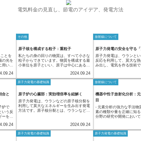
電気料金の見直し、節電のアイデア、発電方法
その他
放射線について
原子核を構成する粒子：重粒子
原子力発電の安全を守る「
ることを
私たちの身の回りの物質は、すべて小さな
原子力発電は、ウランとい
陽の光を
粒子からできています。物質を構成する最
反応を利用して、莫大な熱
に用いら
小単位を原子といい、原子は中心にある原
み出し、電気を作る技術で
に高いエ
子核とその周りを回る電子から成り立って
の核分裂反応に伴い、目に
4.09.24
2024.09.24
ます。物
います。原子の中心にある原子核は、さら
放射線も発生します。 原
粒子が集
に小さな粒子である陽子と中性子から構成
ける遮へいとは、この放射
原子力発電の基礎知識
放射線について
子は中心
されています。陽子はプラスの電気を帯び
周辺環境を守るための、重
子から構
ており、中性子は電気的に中性です。この
ことを指します。原子力発
核や電子
陽子と中性子をまとめて核子と呼びます。
る放射線は、その種類やエ
割合と
原子炉の心臓部：実効増倍率を紐解く
機器中性子放射化分析：元
させま
陽子と中性子は、実はさらに基本的な粒子
が様々です。そこで、遮へ
目
原子力発電は、ウランなどの原子核分裂を
線が物質
である「重粒子」の一種です。重粒子と
の種類や強さに応じて、水
利用して莫大なエネルギーを生み出す発電
子炉で
- 元素分析の強力な手法物
ーを受け
は、クォークと呼ばれる素粒子が集まって
ト、鉛、鉄など、適切な材
方法です。原子核分裂とは、ウランなどの
という反
素の種類や量を正確に知る
ありま
できた粒子のことを指します。クォークに
れます。例えば、水は中性
重い原子核に中性子と呼ばれる粒子をぶつ
ギーを熱
分野の研究や開発において
す。励起
は様々な種類が存在し、陽子と中性子はそ
射線の遮へいに効果があり
けることで、原子核が分裂し、その際に莫
分裂とい
す。例えば、新材料の開発
を放出し
れぞれ異なる種類のクォークが３つずつ組
に設置されます。コンクリ
4.09.24
2024.09.24
大なエネルギーと新たな中性子を放出する
割を担っ
正確に把握することが不可
ます。こ
み合わさってできています。このように、
安価でガンマ線と呼ばれる
現象です。この新たに放出された中性子
原子核を
中の有害物質の濃度を測定
線などを
物質を構成する原子は、原子核、電子、陽
に効果があり、建屋など広
原子力発電の基礎知識
原子力発電の基礎知識
が、また別のウラン原子核に吸収され、さ
な性質で
保護に繋がります。このよ
物質に
子、中性子、そしてクォークといった様々
います。鉛や鉄は、ガンマ
らに分裂を引き起こすことで、連鎖的に反
持ってい
析に非常に有効な手段の一
めていま
な粒子が複雑に組み合わさってできている
エネルギーの強いものを遮