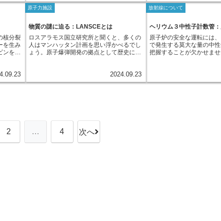
金属を空気と触れさせないようにする「カ
担っています。一方、電子
ます。例
線を出す不安定な物質に変化してしまうこ
核は陽子
す。
与えます。一方、透過力の
原子力施設
放射線について
バーガス」が重要な役割を担っています。
ちますが、陽子や中性子に
を用いた
とがあります。 このように中性子の影響
からでき
質を容易に通過しますが、
カバーガスは、原子炉や燃料貯蔵プールな
いため、原子の質量への寄
る放射線
で放射線を出すようになった物質を、私た
と、こ
の原子にエネルギーを与え
どの容器の上部に充填される気体で、主に
です。原子は、陽子の数と
た、工業
ちは放射化物と呼んでいます。 放射化物
ことがあ
物質の謎に迫る：LANSCEとは
ヘリウム３中性子計数管：
化させることがあります。
アルゴンやヘリウムなどの反応しにくい気
いため、電気的に中性です
材料の強
は、原子力発電所を安全に運用していく上
。放射線
射線と物質の相互作用は多
の核分裂
ロスアラモス国立研究所と聞くと、多くの
原子炉の安全な運転には、
体が使用されます。これらの気体は液体金
原子は1つの陽子と1つの
います。
で、適切に管理しなければならない重要な
子核を変
結果、物質はエネルギーを
ーを生み
人はマンハッタン計画を思い浮かべるでし
で発生する莫大な量の中性
属の上を覆うことで、空気との接触を遮断
ウム原子は2つの陽子と2
を与える
課題の一つとなっています。
です。
上がったり、光や熱を放出
ビンを回
ょう。原子爆弾開発の拠点として歴史に名
把握することが欠かせませ
する「蓋」のような役割を果たします。カ
す。このように、原子の種
と、細胞
物質を構
さらに、原子核が変化する
。しか
を残すロスアラモス国立研究所ですが、そ
役割を担うのが、中性子検
バーガスは、単に液体金属の酸化を防ぐだ
と電子の数は異なりますが
響を及ぼ
発するこ
射線を放出する場合もあり
ルギーだ
の研究活動は核兵器のみに留まりません。
るヘリウム３中性子計数管
けでなく、放射性物質の閉じ込めにも貢献
バランスが保たれています
電離放射
とができ
電では、これらの相互作用
4.09.23
2024.09.23
響を及ぼす
物質科学や生命科学など、多岐にわたる分
３中性子計数管は、金属製
しています。原子炉内では、核分裂によっ
の周りを特定のエネルギー
意が必要
ると、
ることが、安全かつ効率的
放射線か
野において世界最先端の研究が行われてい
ウム３ガスを封入した構造
て様々な物質が発生しますが、その中には
おり、そのエネルギー準位
や時
な状態に
用のために不可欠です。
は、原子
るのです。中でも今回は、物質の謎を解き
筒の中心には芯線が通って
放射性物質も含まれます。カバーガスは、
て光が吸収または放出され
、個人差
子核
外に漏れ
明かす重要な鍵を握る施設「LANSCE」
の壁の間には高い電圧がか
これらの放射性物質が空気中に漏れるのを
に、原子の構造は物質の化
安定にな
そこで重
（Los Alamos Neutron Science Center）
す。原子炉から放出された
防ぐ役割も担っているのです。このよう
吸収・放出といった現象を
と呼ばれ
について紹介します。LANSCEは、強力な
数管に飛び込むと、ヘリウ
に、カバーガスは原子力発電所の安全性を
常に重要です。
た物質
、鉄の板
中性子ビームを生み出すことができる世界
こします。ヘリウム３は中
確保するために、非常に重要な役割を果た
になりま
っていま
有数の大規模施設です。中性子は、原子核
すく、吸収すると陽子とト
しています。一見、目立たない存在ながら
も影響
2
…
4
次へ
を遮る能
を構成する粒子のひとつで、電荷を持たな
原子核に分裂します。これ
も、原子力発電を支える陰の立役者と言え
す可能性
のうち、
いという特徴があります。このため、物質
であり、この時にエネルギ
るでしょう。
所や医
吸収する
に中性子ビームを照射すると、物質の表面
す。発生したエネルギーは
所で起こ
線を遮蔽
だけでなく、内部の構造まで詳しく調べる
電離させ、電流を発生させ
た物質
呼ばれる
ことができます。LANSCEでは、この中性
を検出することで、中性子
に影響を
水は熱を
子ビームを用いて、様々な物質の構造や性
とを確認できるのです。こ
管理が必
発生する
質を原子レベルで解明する研究が行われて
ウム３中性子計数管は原子
。このよ
います。例えば、新しい材料の開発や、タ
数を正確に計測するために
れぞれの
ンパク質の構造解析など、その応用範囲は
たしており、原子力発電所
原子炉か
多岐にわたります。近年では、リチウムイ
貢献しています。
し、安全
オン電池の性能向上や、がん治療薬の開発
っている
など、私たちの生活に直接役立つ研究成果