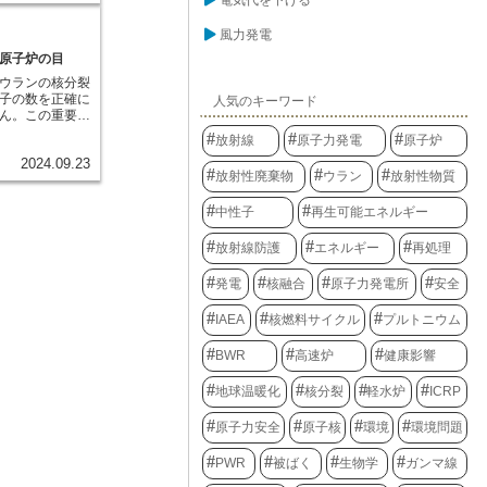
電気代を下げる
は負の電荷を持
強い放射線は物
比べて非常に軽
その過程で物質
風力発電
与はごくわずか
、その構造を変
電子の数が等し
原子炉の目
このように、放
。例えば、水素
岐に渡り、その
ウランの核分裂
電子を持ち、ヘリ
吸収して温度が
子の数を正確に
人気のキーワード
つの電子を持ちま
したりします。
ん。この重要な
類によって陽子
ことで新たな放
出器の一つであ
、常に電気的な
放射線
原子力発電
原子炉
ます。原子力発
です。ヘリウム
。電子は原子核
を理解し制御す
2024.09.23
の筒の中にヘリ
準位で運動して
なエネルギー利
放射性廃棄物
ウラン
放射性物質
をしています。
間の遷移によっ
おり、芯線と筒
ます。このよう
中性子
再生可能エネルギー
けられていま
学的性質や光の
中性子がこの計
理解する上で非
ム３と反応を起
放射線防護
エネルギー
再処理
性子を吸収しや
リチウムという
発電
核融合
原子力発電所
安全
は核反応の一種
ーが発生しま
IAEA
核燃料サイクル
プルトニウム
ヘリウムガスを
ます。この電流
BWR
高速炉
健康影響
が検出されたこ
のように、ヘリ
地球温暖化
核分裂
軽水炉
ICRP
炉内の中性子の
重要な役割を果
の安全な運転に
原子力安全
原子核
環境
環境問題
PWR
被ばく
生物学
ガンマ線