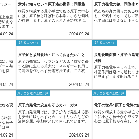
応が継続します。これが原子力発電の心臓
子核に容
中性子放射化分析がありま
パラメー
意外と知らない？原子核の世界：同重核
原子力発電の鍵、同位体と
り、新し
のです。
合に用いられます。 この
部と言える核分裂連鎖反応です。原子炉内
ていま
では、まず分析対象となる
など様々
発電所では、複数の遮へい
物質を構成する最小単位である原子の中心
私たちの身の回りにある物
では、この連鎖反応を制御するために、中
性子が吸
らの中性子線を照射します
設置することで、放射線の
には、原子核と呼ばれる非常に小さな領域
も、空気中でも、そして私
性子の数を調整することが非常に重要にな
至上命題
な状態に
を構成する原子核が中性子
り小さくし、安全性を確保
が存在します。原子の大きさを野球場に例
べて目には見えない小さな
ります。中性子の数が多すぎると反応が過
態変化を
ます。こ
定な状態、つまり放射性同
えると、原子核はわずか数ミリの砂粒ほど
からできています。原子は
熱し、制御不能になる可能性があります。
ります。
分裂した
ます。この不安定な原子核
のサイズしかありません。この極微の世界
子、中性子、電子という粒
逆に、少なすぎると連鎖反応が途絶えてし
割を担う
してきま
状態に移行するために放射
4.09.24
2024.09.24
を支配するのが、陽子と中性子です。陽子
ていて、陽子の数がその原
まい、エネルギーを取り出すことができな
原子炉は
原子核に
壊していく性質があります
はプラスの電気を帯びており、原子核の中
素であるかを決める重要な
くなります。そこで、原子炉内には中性子
、その変
ような反
射化分析では、この際に放
放射線について
放射線について
で中心的な役割を担います。原子が持つ陽
ます。例えば、陽子が1つ
を吸収する制御棒や、中性子の速度を調整
わりま
炉の中で
線を測定することで元素の
子の数は原子番号と呼ばれ、この数が原子
つなら酸素といった具合で
する減速材などが設置されており、これら
態変化の
可能とな
す。それぞれの元素が放出
の種類、すなわち元素の種類を決定づけま
同じ元素であっても、原子
の装置によって中性子の数を常に監視し、
して、こ
原子炉と放射化物：知っておきたいこと
放射化断面積：原子力発電
は、元素の種類によって異
す。例えば、水素原子は陽子を１つだけ持
性子の数が異なる場合があ
微妙な調整を行うことで、安全かつ安定的
用いられ
ルギーを持っているため、
指標
際に、物
原子力発電は、ウランなどの原子核が分裂
ちますが、ヘリウム原子は２つ、炭素原子
同位体と呼びます。例えば
にエネルギーを取り出せるように制御して
パラメー
だけ含まれているのかを非
ギーを与
する際に生じる莫大なエネルギーを利用し
は６つ持っています。一方、中性子は電気
子が1つで中性子を持たな
原子力発電を考える上で、
います。このように、原子力発電において
には、例
知ることができます。この
力を持つ
て電気を作り出す発電方法です。この核分
的に中性であり、プラスでもマイナスでも
が1つと中性子が1つの重
相互作用は避けて通れませ
は、中性子のバランスを適切に保つこと
スを示す
を活かして、機器中性子放
脱は「電
裂反応は、原子炉と呼ばれる特別な装置の
ありません。中性子は陽子とともに原子核
が1つと中性子が2つの三
に見えず、直接触れること
が、安全で安定した運転を実現するために
効率を左
境科学、考古学、地球化学
もともと
中で制御されながら行われます。原子炉の
に存在し、原子核の質量の大部分を占めて
ム）の3種類が存在します
め、物質との相互作用を通
不可欠なのです。
にわたる
ど、幅広い分野で活用され
4.09.24
2024.09.24
マイナス
内部では、ウラン燃料に中性子と呼ばれる
います。原子核において陽子同士は互いに
同位体は原子番号、つまり
影響を知ることができます
メータ
。私たち
粒子がぶつかると、ウランが分裂して新た
反発し合いますが、中性子が間に存在する
ですが、質量数、すなわち
のようなことが起きている
の種類、
原子力発電の基礎知識
原子力発電の基礎知識
など、自
な元素が生まれます。このとき、熱と光、
ことで原子核は安定して存在することがで
数の合計が異なるのです。
物質に放射線が入射すると
な要素に
が常に降
そして更に多くの中性子が発生します。こ
きます。このように、原子核を構成する陽
用されるウランにも、同位
弾丸のように物質の中を突
タを正確
は自然放
の新たに発生した中性子が、また別のウラ
子と中性子の数は、原子の性質や振る舞い
す。ウランは原子番号92
す。その過程で、物質を構
になる現
原子力発電の安全を守るカバーガス
電子の世界: 原子と電気の
変化を予
放射線を
ン燃料にぶつかると連鎖的に核分裂反応が
を理解する上で極めて重要です。原子核の
天然に存在するウランの大
子核と様々な形でぶつかり
とが可能
原子力発電所では、原子炉内で発生する熱
物質を構成する最小単位で
でしょ
起き、膨大な熱エネルギーが継続的に生み
構造やそこに働く力の研究は、原子力エネ
238のウラン238で、核
衝突こそが、放射線と物質
故発生時
を安全に取り出すため、ナトリウムなどの
らに小さな粒子から成り立
放射線も
出されるのです。 原子炉で熱を生み出す
ある物質
ルギーの利用や、新しい物質の開発など、
いウラン235はわずか0.
体です。相互作用の種類や
に基づい
液体金属が冷却材として使われています。
心には原子核が存在し、そ
いられる
ために欠かせないこの中性子ですが、実は
さな粒子
様々な分野で重要な役割を担っています。
ていません。原子力発電で
射線の種類やエネルギー、
、事故の
しかし、これらの液体金属は高温になりや
呼ばれる粒子が飛び回って
される中
物質を変化させる性質も持ち合わせていま
子は中心
235の割合を増加させた
類によって大きく異なりま
ることが
すく、空気中の酸素と反応して燃えてしま
は正の電荷を持つ陽子と電
離放射線
す。 原子炉の構造材など、中性子を浴び
子で構成
として使われています。同
過力の弱い放射線は物質に
性を高め
4.09.24
2024.09.24
う危険性もはらんでいます。そこで、液体
性子から構成され、原子の
業、農業
続けることで、安定した状態の物質が放射
くさん集
発電において重要な役割を
く、物質の表面付近に多く
しょう。