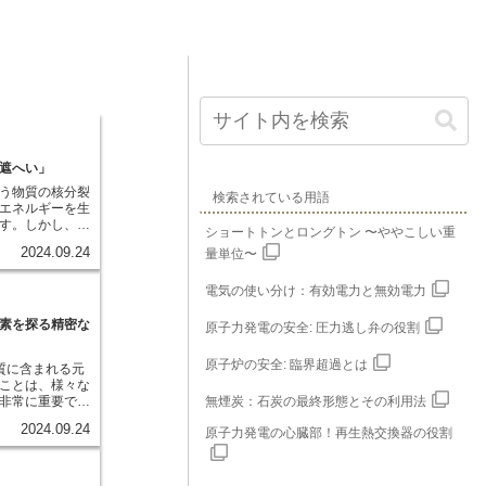
遮へい」
う物質の核分裂
検索されている用語
エネルギーを生
す。しかし、こ
ショートトンとロングトン 〜ややこしい重
見えない危険な
2024.09.24
量単位〜
子力発電所にお
線から働く人や
要な安全対策の
電気の使い分け：有効電力と無効電力
電所から発生す
ネルギーの強さ
素を探る精密な
原子力発電の安全: 圧力逃し弁の役割
いには、放射線
、コンクリー
原子炉の安全: 臨界超過とは
質に含まれる元
料が使い分けら
ことは、様々な
子と呼ばれる放
非常に重要で
無煙炭：石炭の最終形態とその利用法
、原子炉の周り
にはその組成を
ートは、比較的
2024.09.24
原子力発電の心臓部！再生熱交換器の役割
欠ですし、環境
放射線の遮へい
することも環境
範囲に使われて
うな微量元素分
線の中でも特に
つとして、機器
る必要がある場