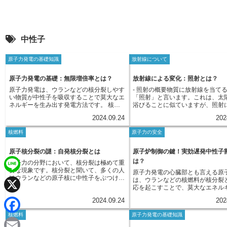
中性子
原子力発電の基礎知識
放射線について
原子力発電の基礎：無限増倍率とは？
放射線による変化：照射とは？
原子力発電は、ウランなどの核分裂しやす
- 照射の概要物質に放射線を当て
い物質が中性子を吸収することで莫大なエ
「照射」と言います。これは、太
ネルギーを生み出す発電方法です。 核分
浴びることに似ていますが、照射
裂性物質に中性子が衝突すると、物質は分
れる放射線は、太陽光よりも遥か
2024.09.24
202
裂し、さらに複数の中性子を放出します。
ネルギーを持っている場合があり
この放出された中性子が、また別の核分裂
質は、原子と呼ばれるごく小さな
核燃料
原子力の安全
性物質に衝突して新たな核分裂を引き起こ
まってできています。そして、原
すという連鎖反応が、原子力発電の心臓部
にある原子核とその周りを回る電
です。 この連鎖反応がどれほど効率よく
成されています。照射はこの原子
原子核分裂の謎：自発核分裂とは
原子炉制御の鍵！実効遅発中性子
続くかを示す指標が「無限増倍率」です。
に直接作用し、物質の状態を変化
は？
原子力の分野において、核分裂は極めて重
無限増倍率が１よりも大きい場合、核分裂
す。高いエネルギーを持った放射
要な現象です。核分裂と聞いて、多くの人
原子力発電の心臓部とも言える原
の反応は連鎖的に継続し、莫大なエネルギ
に照射されると、原子はエネルギ
はウランなどの原子核に中性子をぶつける
L
は、ウランなどの核燃料が核分裂
ーを生み出し続けます。これは、放出され
取って不安定な状態になることが
ことで原子核が分裂し、膨大なエネルギー
応を起こすことで、莫大なエネル
る中性子の数が、次の核分裂を引き起こす
す。これを「励起状態」と呼びま
を放出する現象を思い浮かべるでしょう。
として生み出しています。この核
i
のに十分な量を上回っている状態を示して
状態になった原子は、エネルギー
X
2024.09.24
202
これは誘起核分裂と呼ばれる、外部からの
う現象において、非常に重要な役
います。 逆に、無限増倍率が１よりも小
て元の安定した状態に戻ろうとし
作用によって引き起こされる核分裂です。
ているのが中性子です。中性子は
さい場合は、連鎖反応は次第に減衰し、最
の時、光や熱、あるいは別の放射
n
核燃料
原子力発電の基礎知識
しかし、外部からの刺激が全くない状態で
構成する粒子のひとつで、電気的
終的には停止してしまいます。原子炉を安
放出します。このように、照射は
F
も、原子核が自ら分裂する現象が存在しま
ある電荷を持たないという特徴を
定的に稼働させるためには、無限増倍率を
様々な変化をもたらす可能性を秘