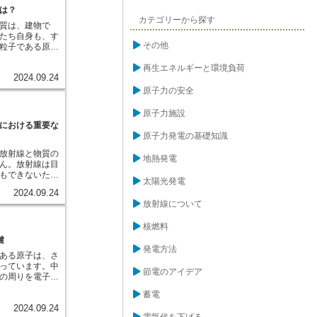
す。この分析法
は？
ように、原子力
物質に原子炉か
カテゴリーから探す
を組み合わせて
質は、建物で
。すると、物質
影響を可能な限
たち自身も、す
を吸収し、不安
しています。
その他
粒子である原子
位体へと変化し
さらに小さな陽
は、より安定な
子から構成され
再生エネルギーと環境負荷
線を放出して崩
2024.09.24
子が何という元
。機器中性子放
要素となってい
原子力の安全
出されるガンマ
だけなら水素、8
分析を行いま
す。ところで、
原子力施設
するガンマ線
核の中にある中
における重要な
なる特有のエネ
ります。これを
どの元素がどれ
原子力発電の基礎知識
水素の場合、陽
常に高い精度で
い軽水素、陽子
放射線と物質の
高い感度と精度
地熱発電
水素、さらに陽子
ん。放射線は目
射化分析は、環
重水素（トリチウ
もできないた
、材料科学な
太陽光発電
。このように、
してのみ、その
ています。
2024.09.24
陽子の数は同じ
。では、一体ど
放射線について
陽子と中性子の
のでしょうか？
原子力発電で利
、まるで小さな
核燃料
体が存在しま
き進んでいきま
番の元素ですが、
成する原子や原
鍵
部分は質量数
合います。この
発電方法
ある原子は、さ
分裂を起こしやす
の相互作用の正
っています。中
7%程度しか含まれ
その強さは、放
節電のアイデア
の周りを電子と
は、このウラン
そして物質の種
います。原子核
濃縮ウランが燃料
す。例えば、透
蓄電
荷を持たない中
位体は、原子力
吸収されやす
2024.09.24
質量の大部分を
担っているので
のエネルギーを