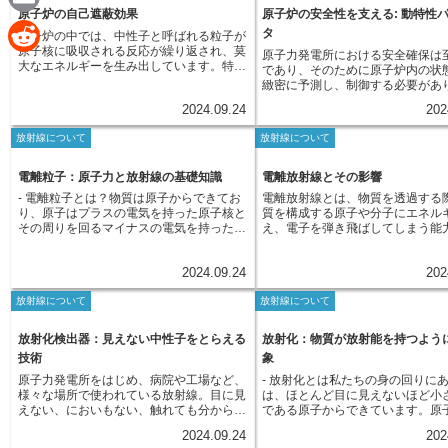
e
す。それが「自発核分裂」です。 例える
ます。このため、中性子は他の原
原子炉の自己遮蔽効果
原子炉の安全性を支える: 動特性
微妙に調整し、１付近に維持することが不
す。例えば、物質の強度を高めた
a
ならば、静かな水面に突如として波紋が広
E
易に吸収されるという性質を持っ
可欠です。 この調整は、中性子の速度を
い性質を付与したり、殺菌や医療
タ
原子炉の中では、中性子と呼ばれる粒子が
がるように、原子核は自らの力で分裂を起
す。ウランなどの重い原子核に中
制御する減速材や、核分裂反応を抑える制
な分野で応用されています。
c
原子核に吸収される反応が繰り返され、莫
こすことがあります。外部からの作用によ
原子力発電所における安全確保は
収されると、その原子核は不安定
m
御棒などを用いて行われます。原子炉の設
R
大なエネルギーを生み出しています。特
って分裂が誘発される誘起核分裂とは異な
であり、そのために原子炉内の状
なり、二つ以上の原子核に分裂し
計段階では、使用する核燃料の種類や配
に、ウラン235のような核分裂を起こしや
e
り、自発核分裂は原子核内部の不安定性に
緻密に予測し、制御する必要があ
れが核分裂です。核分裂の際に、
置、減速材や制御材の設計などが、無限増
a
すい物質では、中性子の吸収が核分裂の連
e
よって引き起こされます。 原子核は陽子
この予測と制御において重要な役
原子核からは再び中性子が飛び出
倍率に大きく影響を与えるため、綿密な計
2024.09.24
202
鎖反応を引き起こし、原子炉の運転を支え
と中性子で構成されていますが、その組み
b
のが「動特性パラメータ」です。
す。この中性子がまた別のウラン
算とシミュレーションが欠かせません。こ
i
ています。中性子の吸収は、中性子のエネ
合わせやエネルギー状態によっては不安定
d
運転中に常に状態が変化しており
吸収され、核分裂を起こす。この
のように、無限増倍率は原子炉の性能を測
放射線について
放射線について
ルギー、つまり速度によってその起こり方
な状態になり、自発的に分裂してより安定
化の度合いは時間とともに移り変
o
応が連鎖的に起こることで、原子
る上で非常に重要な指標であり、原子力発
l
が大きく変わる点が重要です。原子核の種
な状態に移行しようとします。これが自発
す。このような時間経過に伴う状
d
は安定した熱エネルギーの供給が
電所の安全かつ安定的な運転に欠かせない
類によっては、特定のエネルギーの中性子
核分裂のメカニズムです。自発核分裂は、
特性を「動特性」と呼びます。そ
電離粒子：原子力と放射線の基礎知識
電離放射線とその影響
るのです。
o
要素です。
を非常に強く吸収する現象が見られます。
ウランやプルトニウムなど、原子番号の大
の複雑な動特性を解析するために
i
- 電離粒子とは？物質は原子からできてお
電離放射線とは、物質を透過する
これは、ちょうど楽器の弦のように、原子
きな重い原子核において多く見られます。
る数値や指標が、まさに「動特性
k
り、原子はプラスの電気を持った原子核と
質を構成する原子や分子にエネル
核も特定のエネルギー状態を持っているた
これらの原子核は、内部に多数の陽子と中
タ」なのです。動特性パラメータ
t
その周りを回るマイナスの電気を持った電
え、電子を弾き飛ばしてしまう能
めです。そして、入ってくる中性子のエネ
性子を抱えているため、その結合エネルギ
えば中性子の発生と吸収のバラン
子で構成されています。通常、原子は電気
放射線のことです。この電子の離
ルギーが原子核のエネルギー状態とぴった
ーも大きく、不安定になりやすいのです。
「反応度係数」や、熱を取り出す
的に中性ですが、ある種のエネルギーを持
離」と呼ばれ、電離が起こると、
り一致した時に、共鳴と呼ばれる現象が起
自発核分裂は、原子力発電や原子爆弾の開
右する「熱伝達係数」など、多岐
2024.09.24
202
った粒子が原子に衝突すると、電子の状態
中性だった原子や分子はプラスと
こり、中性子は非常に高い確率で吸収され
発において重要な要素の一つであり、その
種類が存在します。これらのパラ
が変わることがあります。十分なエネルギ
の電荷を持った粒子に分かれます
ます。この現象を共鳴吸収と呼びます。共
発生確率やエネルギー量などを正確に把握
は、原子炉の設計や使用する燃料
放射線について
放射線について
ーが与えられた場合、電子は原子核の束縛
の身の回りには、太陽光や宇宙線
鳴吸収は、原子炉の制御において重要な役
することが、安全かつ効率的な原子力利用
運転時の温度や圧力といった様々
を振り切って原子から飛び出すことがあり
然界からごくわずかな量の放射線
割を担っています。たとえば、制御棒には
には不可欠です。
影響を受けます。動特性パラメー
ます。この現象を「電離」と呼びます。飛
り注いでいます。これらの放射線
中性子を強く吸収する物質が含まれてお
放射化検出器：見えない中性子をとらえる
放射化：物質が放射能を持つよう
に把握することで、原子炉の出力
び出した電子は自由電子となり、電気を帯
射線と呼ばれ、私たちは常に自然
り、共鳴吸収を利用して原子炉内の核分裂
測し、安定した運転を維持するこ
技術
象
びた原子（イオン）を生成します。電子を
浴びながら生活していると言える
反応の速度を調整しています。共鳴吸収の
となります。さらに、万が一の事
失った原子はプラスの電気を帯びたイオン
う。一方、人工的に作り出された
原子力発電所をはじめ、病院や工場など、
- 放射化とは私たちの身の回りに
度合いを調整することで、原子炉内の連鎖
においても、これらのパラメータ
となり、逆に電子を得た原子はマイナスの
存在します。医療現場で撮影に用
様々な場所で使われている放射線。目に見
は、ほとんど目に見えないほど小
反応を安定的に維持し、安全な運転を可能
たシミュレーションを行うことで
電気を帯びたイオンとなります。電離を引
エックス線や、原子力発電で利用
えない、においもない、触れても分からな
である原子からできています。原
にしているのです。
進展を予測し、適切な措置を講じ
き起こす能力を持つ粒子を「電離粒子」と
性子線などがその代表例です。電
いものですが、物質に影響を与え、変化さ
にある原子核とその周りを回る電
できるため、原子力発電所の安全
2024.09.24
202
呼びます。電離粒子は、アルファ線、ベー
は、その性質を利用して医療、工
せる力を持っています。この放射線の力
されていて、物質はこの原子がた
る上で欠かせない要素と言えるで