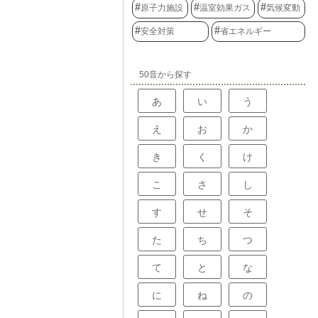
原子力施設
温室効果ガス
気候変動
安全対策
省エネルギー
50音から探す
あ
い
う
え
お
か
き
く
け
こ
さ
し
す
せ
そ
た
ち
つ
て
と
な
に
ね
の