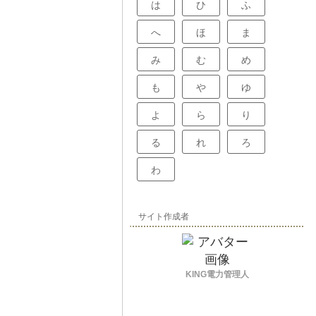
は
ひ
ふ
へ
ほ
ま
み
む
め
も
や
ゆ
よ
ら
り
る
れ
ろ
わ
サイト作成者
KING電力管理人