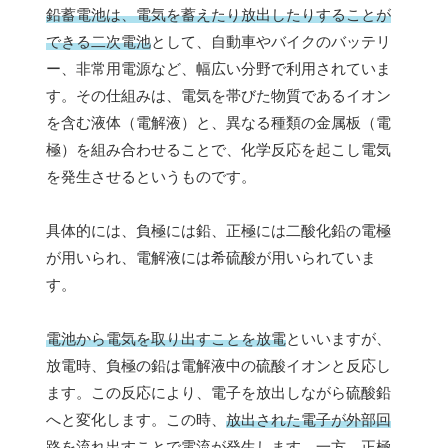
鉛蓄電池は、電気を蓄えたり放出したりすることが
できる二次電池
として、自動車やバイクのバッテリ
ー、非常用電源など、幅広い分野で利用されていま
す。その仕組みは、電気を帯びた物質であるイオン
を含む液体（電解液）と、異なる種類の金属板（電
極）を組み合わせることで、化学反応を起こし電気
を発生させるというものです。
具体的には、負極には鉛、正極には二酸化鉛の電極
が用いられ、電解液には希硫酸が用いられていま
す。
電池から電気を取り出すことを放電
といいますが、
放電時、負極の鉛は電解液中の硫酸イオンと反応し
ます。この反応により、電子を放出しながら硫酸鉛
へと変化します。この時、
放出された電子が外部回
路を流れ出すことで電流が発生
します。一方、正極