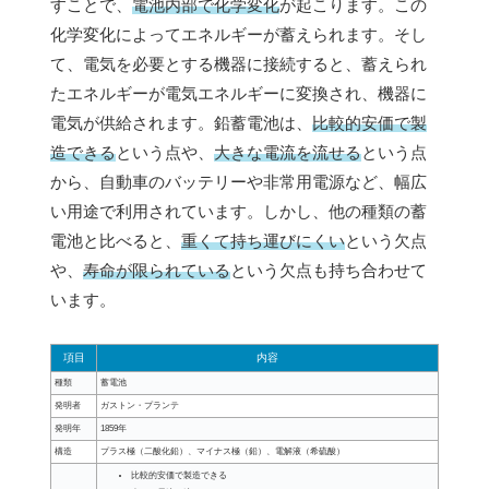
すことで、
電池内部で化学変化
が起こります。この
化学変化によってエネルギーが蓄えられます。そし
て、電気を必要とする機器に接続すると、蓄えられ
たエネルギーが電気エネルギーに変換され、機器に
電気が供給されます。鉛蓄電池は、
比較的安価で製
造できる
という点や、
大きな電流を流せる
という点
から、自動車のバッテリーや非常用電源など、幅広
い用途で利用されています。しかし、他の種類の蓄
電池と比べると、
重くて持ち運びにくい
という欠点
や、
寿命が限られている
という欠点も持ち合わせて
います。
項目
内容
種類
蓄電池
発明者
ガストン・プランテ
発明年
1859年
構造
プラス極（二酸化鉛）、マイナス極（鉛）、電解液（希硫酸）
比較的安価で製造できる