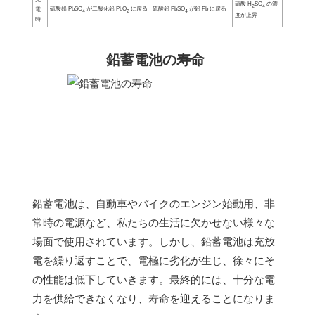
硫酸 H
SO
の濃
2
4
硫酸鉛 PbSO
が二酸化鉛 PbO
に戻る
硫酸鉛 PbSO
が鉛 Pb に戻る
電
4
2
4
度が上昇
時
鉛蓄電池の寿命
鉛蓄電池は、自動車やバイクのエンジン始動用、非
常時の電源など、私たちの生活に欠かせない様々な
場面で使用されています。しかし、鉛蓄電池は充放
電を繰り返すことで、電極に劣化が生じ、徐々にそ
の性能は低下していきます。最終的には、十分な電
力を供給できなくなり、寿命を迎えることになりま