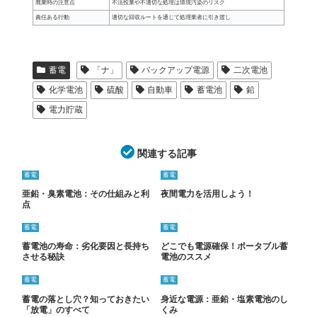
廃棄時の注意点
不法投棄や不適切な処理は環境汚染のリスク
責任ある行動
適切な回収ルートを通じて処理業者に引き渡し
蓄電
「ナ」
バックアップ電源
二次電池
化学電池
硫酸
自動車
蓄電池
鉛
電力貯蔵
関連する記事
蓄電
蓄電
亜鉛・臭素電池：その仕組みと利
夜間電力を活用しよう！
点
蓄電
蓄電
蓄電池の寿命：劣化要因と長持ち
どこでも電源確保！ポータブル蓄
させる秘訣
電池のススメ
蓄電
蓄電
蓄電の落とし穴？知っておきたい
身近な電源：亜鉛・塩素電池のし
「放電」のすべて
くみ