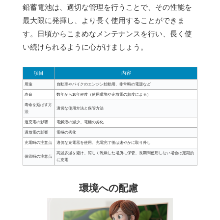
鉛蓄電池は、適切な管理を行うことで、その性能を
最大限に発揮し、より長く使用することができま
す。日頃からこまめなメンテナンスを行い、長く使
い続けられるように心がけましょう。
項目
内容
用途
自動車やバイクのエンジン始動用、非常時の電源など
寿命
数年から10年程度（使用環境や充放電の頻度による）
寿命を延ばす方
適切な使用方法と保管方法
法
過充電の影響
電解液の減少、電極の劣化
過放電の影響
電極の劣化
充電時の注意点
適切な充電器を使用、充電完了後は速やかに取り外し
高温多湿を避け、涼しく乾燥した場所に保管、長期間使用しない場合は定期的
保管時の注意点
に充電
環境への配慮