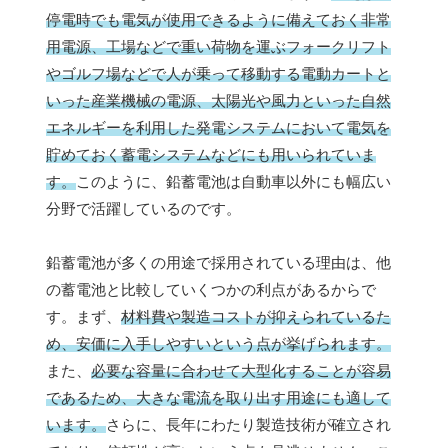
停電時でも電気が使用できるように備えておく非常
用電源、工場などで重い荷物を運ぶフォークリフト
やゴルフ場などで人が乗って移動する電動カートと
いった産業機械の電源、太陽光や風力といった自然
エネルギーを利用した発電システムにおいて電気を
貯めておく蓄電システムなどにも用いられていま
す。
このように、鉛蓄電池は自動車以外にも幅広い
分野で活躍しているのです。
鉛蓄電池が多くの用途で採用されている理由は、他
の蓄電池と比較していくつかの利点があるからで
す。まず、
材料費や製造コストが抑えられているた
め、安価に入手しやすいという点が挙げられます。
また、
必要な容量に合わせて大型化することが容易
であるため、大きな電流を取り出す用途にも適して
います。
さらに、長年にわたり製造技術が確立され