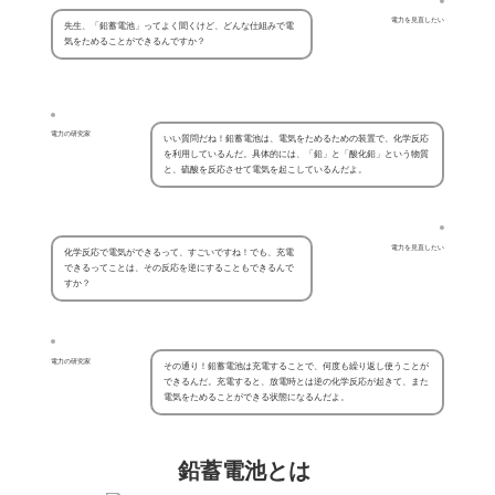
電力を見直したい
先生、「鉛蓄電池」ってよく聞くけど、どんな仕組みで電
気をためることができるんですか？
電力の研究家
いい質問だね！鉛蓄電池は、電気をためるための装置で、化学反応
を利用しているんだ。具体的には、「鉛」と「酸化鉛」という物質
と、硫酸を反応させて電気を起こしているんだよ。
電力を見直したい
化学反応で電気ができるって、すごいですね！でも、充電
できるってことは、その反応を逆にすることもできるんで
すか？
電力の研究家
その通り！鉛蓄電池は充電することで、何度も繰り返し使うことが
できるんだ。充電すると、放電時とは逆の化学反応が起きて、また
電気をためることができる状態になるんだよ。
鉛蓄電池とは