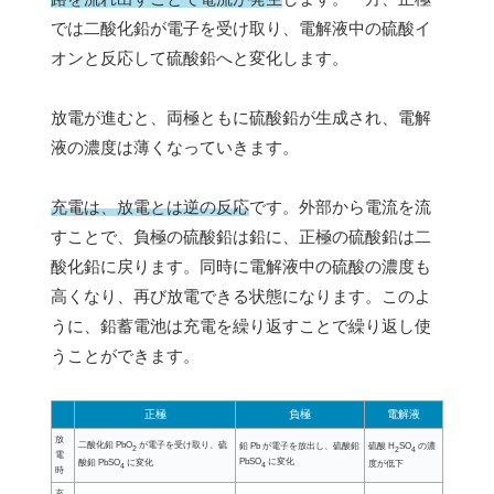
では二酸化鉛が電子を受け取り、電解液中の硫酸イ
オンと反応して硫酸鉛へと変化します。
放電が進むと、両極ともに硫酸鉛が生成され、電解
液の濃度は薄くなっていきます。
充電は、放電とは逆の反応
です。外部から電流を流
すことで、負極の硫酸鉛は鉛に、正極の硫酸鉛は二
酸化鉛に戻ります。同時に電解液中の硫酸の濃度も
高くなり、再び放電できる状態になります。このよ
うに、鉛蓄電池は充電を繰り返すことで繰り返し使
うことができます。
正極
負極
電解液
放
二酸化鉛 PbO
が電子を受け取り、硫
鉛 Pb が電子を放出し、硫酸鉛
硫酸 H
SO
の濃
2
2
4
電
PbSO
に変化
酸鉛 PbSO
に変化
度が低下
4
4
時
充