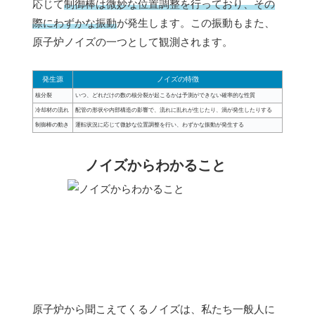
応じて
制御棒は微妙な位置調整を行っており、その
際にわずかな振動
が発生します。この振動もまた、
原子炉ノイズの一つとして観測されます。
発生源
ノイズの特徴
核分裂
いつ、どれだけの数の核分裂が起こるかは予測ができない確率的な性質
冷却材の流れ
配管の形状や内部構造の影響で、流れに乱れが生じたり、渦が発生したりする
制御棒の動き
運転状況に応じて微妙な位置調整を行い、わずかな振動が発生する
ノイズからわかること
原子炉から聞こえてくるノイズは、私たち一般人に