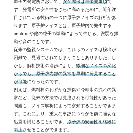
原子力発電所において、
安全確保は最優先事項
で
す。発電所の安全性をさらに高めるために、近年注
目されている技術の一つに原子炉ノイズの解析があ
ります。原子炉ノイズとは、原子炉内で発生する
neutron や他の粒子の挙動によって生じる、微弱な振
動や音のことです。
従来の監視システムでは、これらのノイズは検出が
困難で、見過ごされてしまうこともありました。し
かし、解析技術の進歩により、
微細なノイズの変化
からでも、原子炉内部の異常を早期に発見すること
が可能
になったのです。
例えば、燃料棒のわずかな損傷や冷却水の流れの異
常など、従来の方法では見逃される可能性があった
問題も、ノイズ解析によって察知することができま
す。これにより、重大な事故につながる前に適切な
処置を講じることができ、
原子炉の安全性を格段に
向上
させることができます。