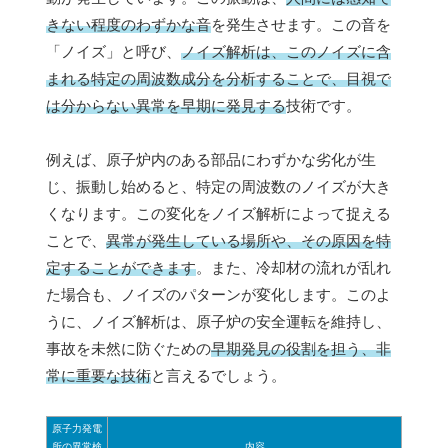
きない程度のわずかな音
を発生させます。この音を
「ノイズ」と呼び、
ノイズ解析は、このノイズに含
まれる特定の周波数成分を分析することで、目視で
は分からない異常を早期に発見する
技術です。
例えば、原子炉内のある部品にわずかな劣化が生
じ、振動し始めると、特定の周波数のノイズが大き
くなります。この変化をノイズ解析によって捉える
ことで、
異常が発生している場所や、その原因を特
定することができます
。また、冷却材の流れが乱れ
た場合も、ノイズのパターンが変化します。このよ
うに、ノイズ解析は、原子炉の安全運転を維持し、
事故を未然に防ぐための
早期発見の役割を担う、非
常に重要な技術
と言えるでしょう。
原子力発電
所の異常検
内容