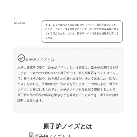
電力の研究家
実は、ある程度のノイズは常に発生していて、異常ではないんだ。
むしろ、このノイズを分析することで、原子炉の異常を早期に発見
できる場合もある。だから、原子炉ノイズは重要な情報源と言える
んだよ。
原子炉ノイズとは。
原子力発電所で使う「原子炉ノイズ」という言葉は、原子炉の運転音を指
します。一定の力で動いている原子炉では、核分裂反応をコントロールし
ている中性子の数や、熱を運ぶ水の量や温度が、小さく変化したり揺らい
だりしながらも、平均的には一定の値を示します。この揺らぎが「原子炉
ノイズ」と呼ばれるものです。原子炉ノイズを注意深く観察することで、
原子炉内部の部品の異常な動きなどを発見することができ、原子炉の故障
診断に役立ちます。
原子炉ノイズとは