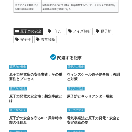
原子炉ノイズ解析によ
解析結果に基づいて運転計画を調整することで、より安全で効率的な
る運転計画の調整
発電所の運用が可能になる。
原子力の安全
「け」
ノイズ解析
原子炉
安全性
異常診断
関連する記事
原子力の安全
原子力の安全
原子力発電所の安全審査：その重
ウィンズケール原子炉事故：教訓
要性とプロセス
と対策
原子力の安全
原子力の安全
原子力発電の安全性：想定事故と
原子炉とキャリアンダー現象
は
原子力の安全
原子力の安全
原子炉の安全を守るIC：異常時冷
電気事業法と原子力発電：安全と
却の仕組み
安定供給の要