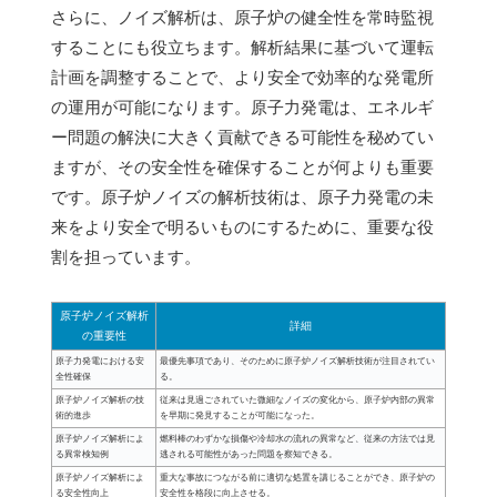
さらに、ノイズ解析は、原子炉の健全性を常時監視
することにも役立ちます。解析結果に基づいて運転
計画を調整することで、より安全で効率的な発電所
の運用が可能になります。原子力発電は、エネルギ
ー問題の解決に大きく貢献できる可能性を秘めてい
ますが、その安全性を確保することが何よりも重要
です。原子炉ノイズの解析技術は、原子力発電の未
来をより安全で明るいものにするために、重要な役
割を担っています。
原子炉ノイズ解析
詳細
の重要性
原子力発電における安
最優先事項であり、そのために原子炉ノイズ解析技術が注目されてい
全性確保
る。
原子炉ノイズ解析の技
従来は見過ごされていた微細なノイズの変化から、原子炉内部の異常
術的進歩
を早期に発見することが可能になった。
原子炉ノイズ解析によ
燃料棒のわずかな損傷や冷却水の流れの異常など、従来の方法では見
る異常検知例
逃される可能性があった問題を察知できる。
原子炉ノイズ解析によ
重大な事故につながる前に適切な処置を講じることができ、原子炉の
る安全性向上
安全性を格段に向上させる。