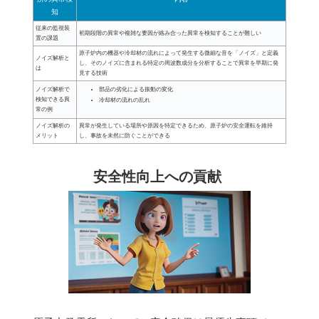
知
従来の監視装
初期段階の異常や複雑な要因が絡み合った異常を検知することが難しい
置の課題
原子炉内の機器や冷却材の流れによって発生する微細な音を「ノイズ」と定義
ノイズ解析と
し、そのノイズに含まれる特定の周波数成分を分析することで異常を早期に発
は
見する技術
部品の劣化による振動の変化
ノイズ解析で
検知できる異
冷却材の流れの乱れ
常の例
ノイズ解析の
異常が発生している場所や原因を特定できるため、原子炉の安全運転を維持
メリット
し、事故を未然に防ぐことができる
安全性向上への貢献