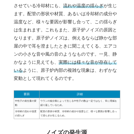
させている冷却材にも、
流れや温度の揺らぎ
が生じ
ます。配管の形状や材質、あるいは冷却材の成分や
温度など、様々な要因が影響し合って、この揺らぎ
は生まれます。これもまた、原子炉ノイズの原因と
なります。原子炉ノイズは、例えるならば静かな部
屋の中で耳を澄ましたときに聞こえてくる、エアコ
ンの小さな音や風の音のようなものです。一見、静
かなように見えても、
実際には様々な音が存在して
いる
ように、原子炉内部の複雑な現象は、わずかな
変動として現れてくるのです。
要因
詳細
中性子の発生量の変
ウランの核分裂によって生じる中性子の数は一定ではなく、常に増減を
動
繰り返しているため。
冷却材の流れや温度
配管の形状や材質、冷却材の成分や温度など、様々な要因が影響し合っ
の揺らぎ
て揺らぎが生じるため。
ノイズの発生源