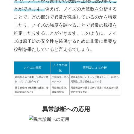
とで、ノイズから原子炉の状態を正確に読み解くこ
とができます。
例えば、ノイズの周波数を分析する
ことで、どの部分で異常が発生しているのかを特定
したり、ノイズの強度を調べることで異常の規模を
推定したりすることができます。このように、ノイ
ズは原子炉の安全性を確保するために非常に重要な
役割を果たしていると言えるでしょう。
ノイズの変
ノイズの原因
専門家による分析
化
燃料集合体の振動、冷却材の流
正常時は一定の
異常発生時はパターンが変化したり、特定の
れ、ポンプの動作など
パターン
周波数の音が発生したりする
異常発生時（燃料棒の破損、冷
周波数の変化、
周波数分析で異常箇所を特定、強度分析で異
却材の漏れなど）
強度の変化
常の規模を推定
異常診断への応用