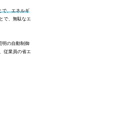
とで、エネルギ
とで、無駄なエ
照明の自動制御
、従業員の省エ