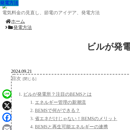
発電方法
発電方法
発電方法
発電方法
発電方法
発電方法
発電方法
発電方法
発電方法
電気料金の見直し、節電のアイデア、発電方法
ホーム
発電方法
ビルが発電
2024.09.21
目次
ビルが発電所？注目のBEMSとは
エネルギー管理の新潮流
Line
BEMSで何ができる？
X
省エネだけじゃない！BEMSのメリット
Facebook
BEMSと再生可能エネルギーの連携