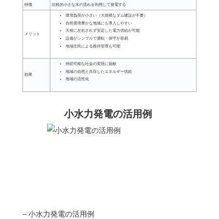
特徴
比較的小さな水の流れを利用して発電する
環境負荷が小さい（大規模なダム建設が不要）
自然環境豊かな地域にも導入しやすい
天候に左右されず安定した電力供給が可能
メリット
設備がシンプルで運転・保守が容易
地域住民による維持管理も可能
持続可能な社会の実現に貢献
地域の自然と共存したエネルギー供給
効果
地域の活性化
小水力発電の活用例
– 小水力発電の活用例