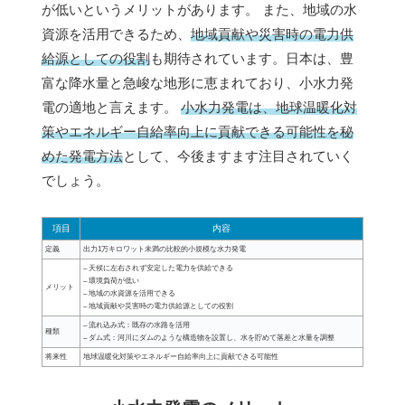
が低いというメリットがあります。 また、地域の水
資源を活用できるため、
地域貢献や災害時の電力供
給源としての役割
も期待されています。日本は、豊
富な降水量と急峻な地形に恵まれており、小水力発
電の適地と言えます。
小水力発電は、地球温暖化対
策やエネルギー自給率向上に貢献できる可能性を秘
めた発電方法
として、今後ますます注目されていく
でしょう。
項目
内容
定義
出力1万キロワット未満の比較的小規模な水力発電
– 天候に左右されず安定した電力を供給できる
– 環境負荷が低い
メリット
– 地域の水資源を活用できる
– 地域貢献や災害時の電力供給源としての役割
– 流れ込み式：既存の水路を活用
種類
– ダム式：河川にダムのような構造物を設置し、水を貯めて落差と水量を調整
将来性
地球温暖化対策やエネルギー自給率向上に貢献できる可能性