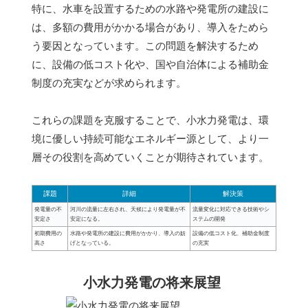
特に、水車を設置するための水路や発電所の建設に
は、多額の費用がかかる場合があり、導入をためら
う要因となっています。この問題を解決するため
に、設備の低コスト化や、国や自治体による補助金
制度の充実などが求められます。
これらの課題を克服することで、小水力発電は、環
境に優しい持続可能なエネルギー源として、より一
層その役割を高めていくことが期待されています。
課題
詳細
解決策
発電量の不
河川の流量に左右され、天候により発電量が不
流量変化に対応できる技術やシ
安定さ
安定になる。
ステムの開発
初期費用の
水路や発電所の建設に費用がかかり、導入の妨
設備の低コスト化、補助金制度
高さ
げとなっている。
の充実
小水力発電の将来展望