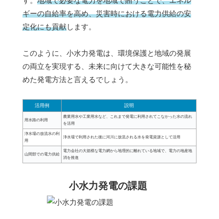
す。
地域で必要な電力を地域で賄うことで、エネル
ギーの自給率を高め、災害時における電力供給の安
定化にも貢献
します。
このように、小水力発電は、環境保護と地域の発展
の両立を実現する、未来に向けて大きな可能性を秘
めた発電方法と言えるでしょう。
活用例
説明
農業用水や工業用水など、これまで発電に利用されてこなかった水の流れ
用水路の利用
を活用
浄水場の放流水の利
浄水場で利用された後に河川に放流される水を発電資源として活用
用
電力会社の大規模な電力網から地理的に離れている地域で、電力の地産地
山間部での電力供給
消を推進
小水力発電の課題