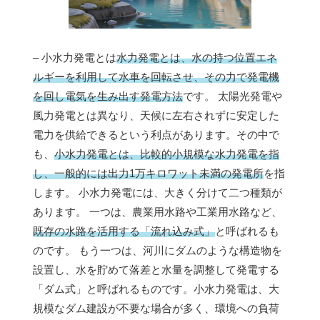
– 小水力発電とは
水力発電とは、水の持つ位置エネ
ルギーを利用して水車を回転させ、その力で発電機
を回し電気を生み出す発電方法
です。 太陽光発電や
風力発電とは異なり、天候に左右されずに安定した
電力を供給できるという利点があります。その中で
も、
小水力発電とは、比較的小規模な水力発電を指
し、一般的には出力1万キロワット未満の発電所
を指
します。 小水力発電には、大きく分けて二つ種類が
あります。 一つは、農業用水路や工業用水路など、
既存の水路を活用する「流れ込み式」
と呼ばれるも
のです。 もう一つは、河川にダムのような構造物を
設置し、水を貯めて落差と水量を調整して発電する
「ダム式」と呼ばれるものです。小水力発電は、大
規模なダム建設が不要な場合が多く、環境への負荷