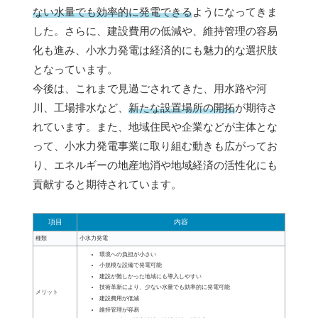
ない水量でも効率的に発電できる
ようになってきま
した。さらに、建設費用の低減や、維持管理の容易
化も進み、小水力発電は経済的にも魅力的な選択肢
となっています。
今後は、これまで見過ごされてきた、用水路や河
川、工場排水など、
新たな設置場所の開拓
が期待さ
れています。また、地域住民や企業などが主体とな
って、小水力発電事業に取り組む動きも広がってお
り、エネルギーの地産地消や地域経済の活性化にも
貢献すると期待されています。
項目
内容
種類
小水力発電
環境への負担が小さい
小規模な設備で発電可能
建設が難しかった地域にも導入しやすい
技術革新により、少ない水量でも効率的に発電可能
メリット
建設費用が低減
維持管理が容易