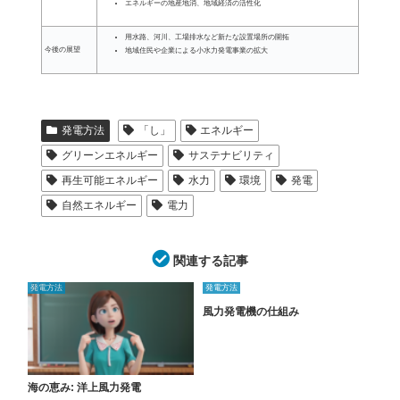
エネルギーの地産地消、地域経済の活性化
用水路、河川、工場排水など新たな設置場所の開拓
今後の展望
地域住民や企業による小水力発電事業の拡大
発電方法
「し」
エネルギー
グリーンエネルギー
サステナビリティ
再生可能エネルギー
水力
環境
発電
自然エネルギー
電力
関連する記事
発電方法
発電方法
風力発電機の仕組み
海の恵み: 洋上風力発電