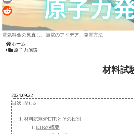
Email
Reddit
電気料金の見直し、節電のアイデア、発電方法
ホーム
原子力施設
材料試
2024.09.22
目次
材料試験炉ETRとその役割
ETRの概要