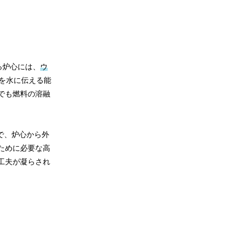
る炉心には、
ウ
を水に伝える能
でも燃料の溶融
で、炉心から外
ために必要な高
工夫が凝らされ