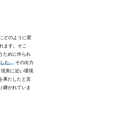
た時にどのように変
れます。そこ
うために作られ
ました。
その出力
り現実に近い環境
を果たしたと言
り継がれていま