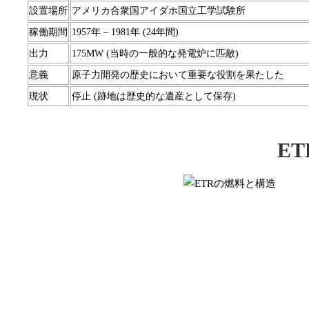
設置場所
アメリカ合衆国アイダホ国立工学試験所
稼働期間
1957年 – 1981年 (24年間)
出力
175MW (当時の一般的な発電炉に匹敵)
意義
原子力開発の歴史において重要な役割を果たした
現状
停止 (跡地は歴史的な遺産として保存)
E