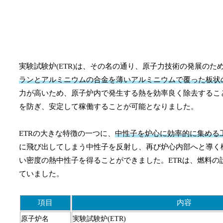
実験試験炉(ETR)は、その名の通り、原子力技術の発展の
ランとアルミニウムの合金を薄いアルミニウムで覆った板状
力が高いため、原子炉内で発生する熱を効率良く除去するこ
を防ぎ、安定して稼働することが可能となりました。
ETRの大きな特徴の一つに、
中性子を炉心に効率的に集める
に飛び出してしまう中性子を反射し、再び炉心内部へと導く
い密度の熱中性子を得ることができました。ETRは、燃料
ていました。
項目
内容
原子炉名
実験試験炉(ETR)