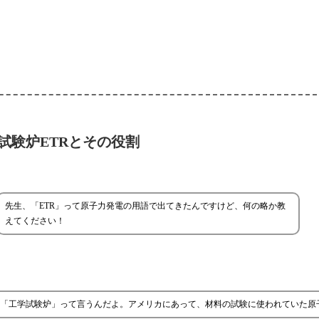
試験炉ETRとその役割
先生、「ETR」って原子力発電の用語で出てきたんですけど、何の略か教
えてください！
」の略で、日本語では「工学試験炉」って言うんだよ。アメリカにあって、材料の試験に使われていた