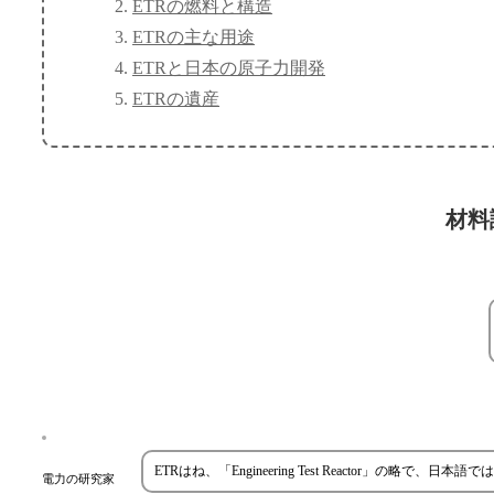
ETRの燃料と構造
ETRの主な用途
ETRと日本の原子力開発
ETRの遺産
材料
ETRはね、「Engineering Test Reactor
電力の研究家