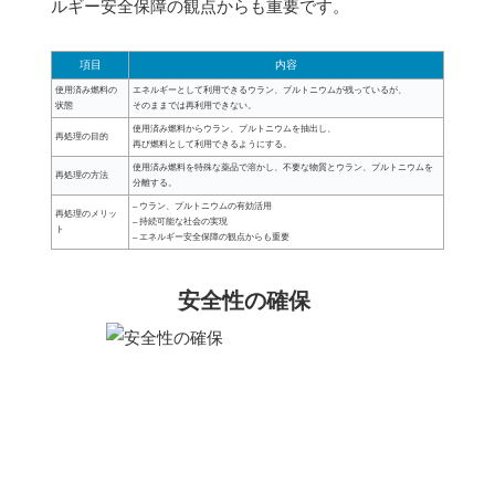
ルギー安全保障の観点からも重要です。
項目
内容
使用済み燃料の
エネルギーとして利用できるウラン、プルトニウムが残っているが、
状態
そのままでは再利用できない。
使用済み燃料からウラン、プルトニウムを抽出し、
再処理の目的
再び燃料として利用できるようにする。
使用済み燃料を特殊な薬品で溶かし、不要な物質とウラン、プルトニウムを
再処理の方法
分離する。
– ウラン、プルトニウムの有効活用
再処理のメリッ
– 持続可能な社会の実現
ト
– エネルギー安全保障の観点からも重要
安全性の確保