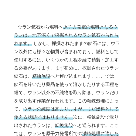
– ウラン鉱石から燃料へ
原子力発電の燃料となるウ
ランは、地下深くで採掘されるウラン鉱石から作ら
れます。
しかし、採掘されたままの鉱石には、ウラ
ン以外にも様々な物質が含まれており、燃料として
使用するには、いくつかの工程を経て精製・加工す
る必要があります。まず初めに、採掘されたウラン
鉱石は、
精錬施設
へと運び込まれます。ここでは、
鉱石を砕いたり薬品を使って溶かしたりする工程を
経て、ウラン以外の不純物を取り除き、ウランだけ
を取り出す作業が行われます。この精錬処理によっ
て、
ウランの純度は高まりますが、まだ燃料として
使える状態ではありません。
次に、精錬施設で取り
出されたウランは、
転換施設
へと送られます。ここ
では、ウランを原子力発電所での
濃縮処理に適した