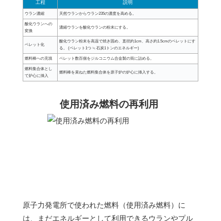
工程
説明
ウラン濃縮
天然ウランからウラン235の濃度を高める。
酸化ウランへの
濃縮ウランを酸化ウランの粉末にする。
変換
酸化ウラン粉末を高温で焼き固め、直径約1cm、高さ約1.5cmのペレットにす
ペレット化
る。 (ペレット1つ ≒ 石炭1トンのエネルギー)
燃料棒への充填
ペレット数百個をジルコニウム合金製の筒に詰める。
燃料集合体とし
燃料棒を束ねた燃料集合体を原子炉の炉心に挿入する。
て炉心に挿入
使用済み燃料の再利用
原子力発電所で使われた燃料（使用済み燃料）に
は、まだエネルギーとして利用できるウランやプル