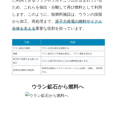
だ利用できるウランやプルトニウムが含まれている
ため、これらを抽出・分離して再び燃料として利用
します。このように、核燃料施設は、ウランの採掘
から加工、再処理まで、
原子力発電の燃料サイクル
全体を支える
重要な役割を担っています。
工程
内容
ウラン鉱石の採掘
ウランを含む鉱石を採掘する。
精錬
ウラン鉱石から不純物を除去し、ウラン濃度を高める。
原子炉で利用できる形への
ウランを原子炉の炉心に入れる燃料集合体にする。
加工
使用済み燃料からウランやプルトニウムを抽出・分離し、再利用
使用済み燃料の再処理
する。
ウラン鉱石から燃料へ