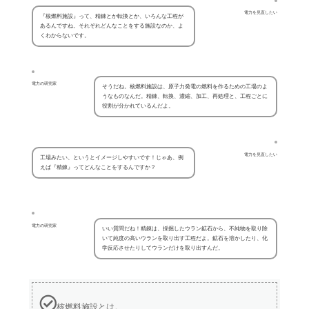
電力を見直したい
『核燃料施設』って、精錬とか転換とか、いろんな工程が
あるんですね。それぞれどんなことをする施設なのか、よ
くわからないです。
電力の研究家
そうだね。核燃料施設は、原子力発電の燃料を作るための工場のよ
うなものなんだ。精錬、転換、濃縮、加工、再処理と、工程ごとに
役割が分かれているんだよ。
電力を見直したい
工場みたい、というとイメージしやすいです！じゃあ、例
えば『精錬』ってどんなことをするんですか？
電力の研究家
いい質問だね！精錬は、採掘したウラン鉱石から、不純物を取り除
いて純度の高いウランを取り出す工程だよ。鉱石を溶かしたり、化
学反応させたりしてウランだけを取り出すんだ。
核燃料施設とは。