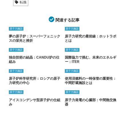
転換
関連する記事
原子力施設
原子力施設
夢の原子炉：スーパーフェニック
原子力研究の最前線：ホットラボ
スの栄光と挫折
とは
原子力施設
原子力施設
独自技術の結晶：CANDU炉の仕
国際協力で挑む、未来のエネルギ
組み
ー：ITER
原子力施設
原子力施設
原子炉科学研究所：ロシアの原子
使用済燃料の一時保管の重要性：
力研究の中心
中間貯蔵施設とは
原子力施設
原子力施設
アイスコンデンサ型原子炉の仕組
原子力発電の心臓部：中間熱交換
み
器