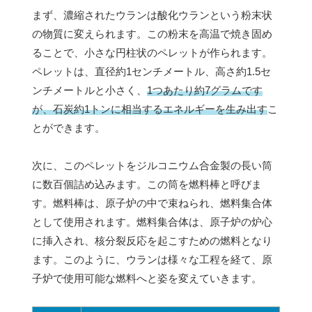
まず、濃縮されたウランは酸化ウランという粉末状
の物質に変えられます。この粉末を高温で焼き固め
ることで、小さな円柱状のペレットが作られます。
ペレットは、直径約1センチメートル、高さ約1.5セ
ンチメートルと小さく、
1つあたり約7グラムです
が、石炭約1トンに相当するエネルギーを生み出す
こ
とができます。
次に、このペレットをジルコニウム合金製の長い筒
に数百個詰め込みます。この筒を燃料棒と呼びま
す。燃料棒は、原子炉の中で束ねられ、燃料集合体
として使用されます。燃料集合体は、原子炉の炉心
に挿入され、核分裂反応を起こすための燃料となり
ます。このように、ウランは様々な工程を経て、原
子炉で使用可能な燃料へと姿を変えていきます。