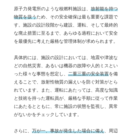
原子力発電所のような核燃料施設は、
放射能を持つ
物質を扱う
ため、その安全確保は最も重要な課題で
す。施設の設計段階から建設、運転、そして最終的
な廃止措置に至るまで、あらゆる過程において安全
を最優先に考えた厳格な管理体制が求められます。
具体的には、施設の設計においては、地震や津波な
どの自然災害、あるいは機器の故障や人的ミスとい
った様々な事態を想定し、
二重三重の安全装置
を備
えることで、放射性物質の漏えいを防ぐ対策がとら
れています。また、運転にあたっては、高度な知識
と技術を持った運転員が、厳格な手順に従って作業
にあたるとともに、常に施設の状態を監視し、異常
がないかをチェックしています。
さらに、
万が一、事故が発生した場合に備え
、周辺