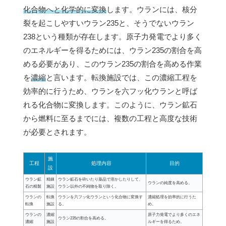
化合物へと化学的に変換
します。ウランには、核分
裂を起こしやすいウラン235と、そうでないウラン
238という種類が存在します。原子力発電でより多く
のエネルギーを得るためには、ウラン235の割合を高
める必要があり、このウラン235の割合を高める作業
を
濃縮
と言います。転換施設では、この濃縮工程を
効率的に行うため、ウランを六フッ化ウランと呼ば
れる化合物に変換します。このように、ウラン鉱石
から燃料に至るまでには、複数の工程と高度な技術
が必要とされます。
施
工程
処理内容
目的
設
ウラン鉱
精錬
ウラン鉱石を砕いたり薬品で溶かしたりして、
ウランの純度を高める。
石の精製
施設
ウラン以外の不純物を取り除く。
ウランの
転換
ウランを六フッ化ウランという化合物に変換す
濃縮処理を効率的に行うた
転換
施設
る。
め。
ウランの
濃縮
原子力発電でより多くのエネ
ウラン235の割合を高める。
濃縮
施設
ルギーを得るため。