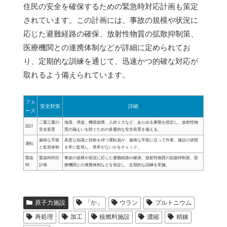
住民の安全を確保するための緊急時対応計画も策定
されています。この計画には、事故の規模や状況に
応じた避難経路の確保、放射性物質の拡散抑制策、
医療機関との連携体制などが詳細に定められてお
り、定期的な訓練を通じて、迅速かつ的確な対応が
取れるよう備えられています。
フェ
安全対策
詳細
ーズ
二重三重の
地震、津波、機器故障、人的ミスなど、あらゆる事態を想定し、放射性物
設計
安全装置
質の漏えいを防ぐための多重的な安全装置を備える。
厳格な手順
高度な知識と技術を持つ運転員が、厳格な手順に従って作業。施設の状態
運転
と監視体制
を常に監視し、異常がないかをチェック。
緊急
緊急時対応
事故の規模や状況に応じた避難経路の確保、放射性物質の拡散抑制策、医
時
計画
療機関との連携体制などを策定し、定期的な訓練を実施。
原子力施設
「か」
ウラン
プルトニウム
再処理
加工
核燃料施設
濃縮
精錬