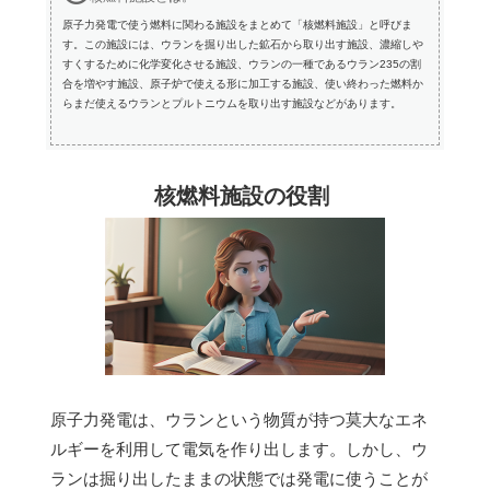
原子力発電で使う燃料に関わる施設をまとめて「核燃料施設」と呼びま
す。この施設には、ウランを掘り出した鉱石から取り出す施設、濃縮しや
すくするために化学変化させる施設、ウランの一種であるウラン235の割
合を増やす施設、原子炉で使える形に加工する施設、使い終わった燃料か
らまだ使えるウランとプルトニウムを取り出す施設などがあります。
核燃料施設の役割
原子力発電は、ウランという物質が持つ莫大なエネ
ルギーを利用して電気を作り出します。しかし、ウ
ランは掘り出したままの状態では発電に使うことが