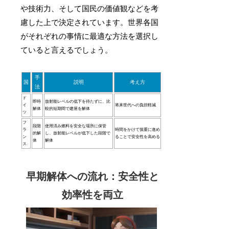
や技術力、そして国民の価値観などを考
慮した上で決定されています。世界各国
がそれぞれの事情に最適な方法を選択し
ていると言えるでしょう。
手
国
説明
考え方
法
ド
即時
放射能レベルの低下を待たずに、比
イ
将来世代への負担軽減
解体
較的短期間で建屋を解体
ツ
フ
段階
使用済み燃料を安全な場所に保管
ラ
時間をかけて慎重に進め
的解
し、放射能レベルが低下した段階で
ン
ることで安全性を高める
体
解体
ス
早期解体への流れ：安全性と
効率性を両立