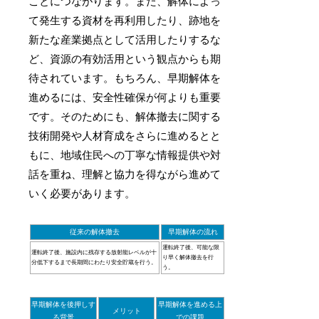
ことにつながります。また、解体によっ
て発生する資材を再利用したり、跡地を
新たな産業拠点として活用したりするな
ど、資源の有効活用という観点からも期
待されています。もちろん、早期解体を
進めるには、安全性確保が何よりも重要
です。そのためにも、解体撤去に関する
技術開発や人材育成をさらに進めるとと
もに、地域住民への丁寧な情報提供や対
話を重ね、理解と協力を得ながら進めて
いく必要があります。
従来の解体撤去
早期解体の流れ
運転終了後、可能な限
運転終了後、施設内に残存する放射能レベルが十
り早く解体撤去を行
分低下するまで長期間にわたり安全貯蔵を行う。
う。
早期解体を後押しす
早期解体を進める上
メリット
る背景
での課題