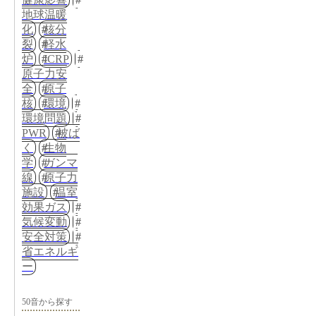
地球温暖
化
核分
裂
軽水
炉
ICRP
原子力安
全
原子
核
環境
環境問題
PWR
被ば
く
生物
学
ガンマ
線
原子力
施設
温室
効果ガス
気候変動
安全対策
省エネルギ
ー
50音から探す