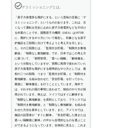
デコミッショニングとは。
「原子力発電所を廃炉にする」という意味の言葉に「デ
コミッショニング」というものがあります。これは、古
くなって運転を完全に止めた原子力発電所などを片付け
る作業のことです。国際原子力機関（IAEA）は1975年
に、廃炉にするやり方について報告し、対象となる原子
炉施設を三段階に分けて考えようと考え方を示しまし
た。その三段階とは、「監視付き貯蔵」「制限付き敷地
解放」「制限なし敷地解放」です。日本ではこの考え方
に基づいて、「密閉管理」「遮へい隔離」「解体撤去」
という分類をしていますが、実際に商用で使われていた
原子力発電所を廃炉にする標準的なやり方としては、最
初の二つの段階、つまり「監視付き貯蔵」と「制限付き
敷地解放」を組み合わせた「安全貯蔵」を行ってから、
最後に「解体撤去」を行うこととしています。海外で
は、それぞれの国の事情に合わせて、独自のやり方が採
用されています。例えば、ドイツではすぐに解体する
「制限なし敷地解放」を原則としており、フランスでは
「制限付き敷地解放」と「制限なし敷地解放」を組み合
わせた方法を基本としています。また、アメリカでは、
施設の設置者が「すぐに解体」「安全貯蔵した後または
遮へい隔離後に解体」の中から合理的なものを選ぶこと
ができるようになっています。全体的に見ると、これま