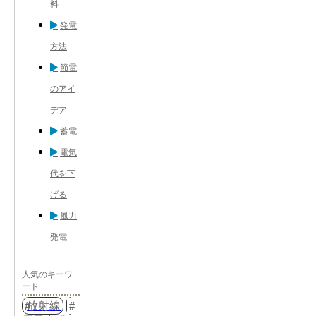
料
発電
方法
節電
のアイ
デア
蓄電
電気
代を下
げる
風力
発電
人気のキーワ
ード
放射線