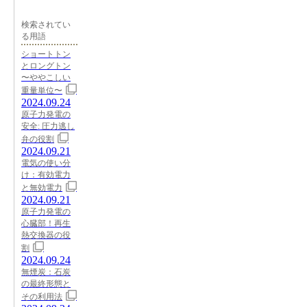
検索されてい
る用語
ショートトン
とロングトン
〜ややこしい
重量単位〜
2024.09.24
原子力発電の
安全: 圧力逃し
弁の役割
2024.09.21
電気の使い分
け：有効電力
と無効電力
2024.09.21
原子力発電の
心臓部！再生
熱交換器の役
割
2024.09.24
無煙炭：石炭
の最終形態と
その利用法