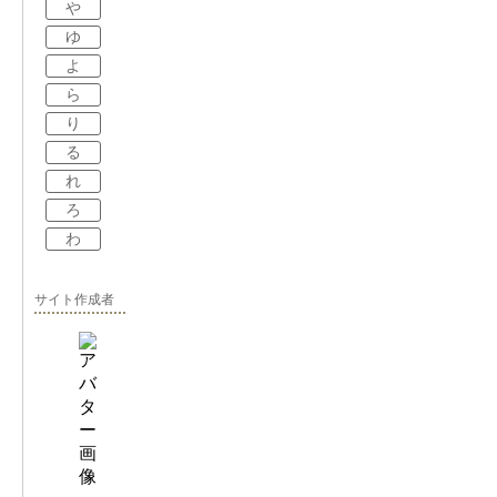
や
ゆ
よ
ら
り
る
れ
ろ
わ
サイト作成者