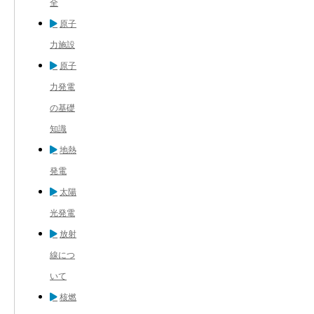
全
原子
力施設
原子
力発電
の基礎
知識
地熱
発電
太陽
光発電
放射
線につ
いて
核燃