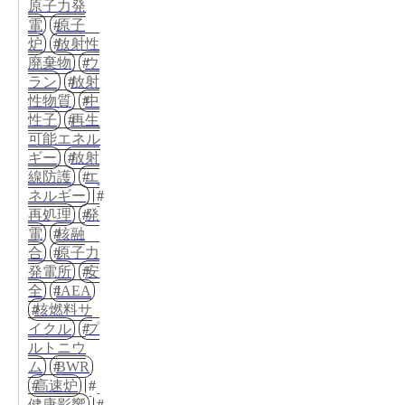
原子力発
電
原子
炉
放射性
廃棄物
ウ
ラン
放射
性物質
中
性子
再生
可能エネル
ギー
放射
線防護
エ
ネルギー
再処理
発
電
核融
合
原子力
発電所
安
全
IAEA
核燃料サ
イクル
プ
ルトニウ
ム
BWR
高速炉
健康影響