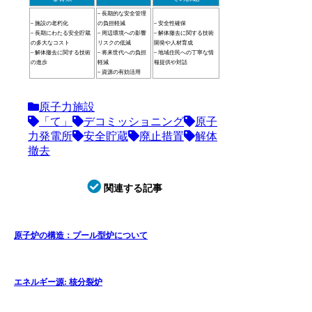
– 長期的な安全管理
– 施設の老朽化
の負担軽減
– 安全性確保
– 長期にわたる安全貯蔵
– 周辺環境への影響
– 解体撤去に関する技術
の多大なコスト
リスクの低減
開発や人材育成
– 解体撤去に関する技術
– 将来世代への負担
– 地域住民への丁寧な情
の進歩
軽減
報提供や対話
– 資源の有効活用
原子力施設
「て」
デコミッショニング
原子
力発電所
安全貯蔵
廃止措置
解体
撤去
関連する記事
原子炉の構造：プール型炉について
エネルギー源: 核分裂炉