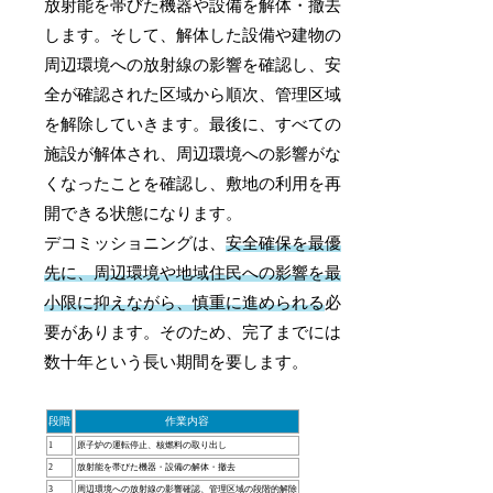
放射能を帯びた機器や設備を解体・撤去
します。そして、解体した設備や建物の
周辺環境への放射線の影響を確認し、安
全が確認された区域から順次、管理区域
を解除していきます。最後に、すべての
施設が解体され、周辺環境への影響がな
くなったことを確認し、敷地の利用を再
開できる状態になります。
デコミッショニングは、
安全確保を最優
先に、周辺環境や地域住民への影響を最
小限に抑えながら、慎重に進められる
必
要があります。そのため、完了までには
数十年という長い期間を要します。
段階
作業内容
1
原子炉の運転停止、核燃料の取り出し
2
放射能を帯びた機器・設備の解体・撤去
3
周辺環境への放射線の影響確認、管理区域の段階的解除