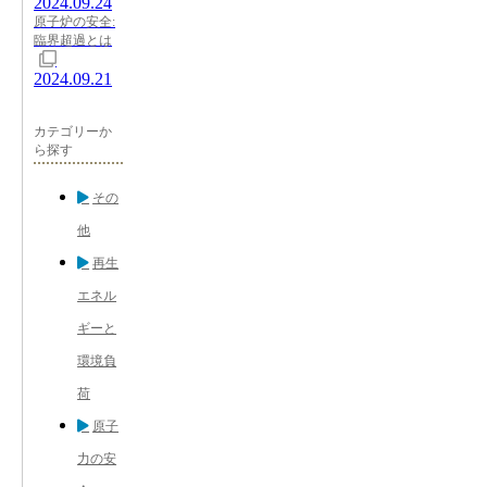
2024.09.24
原子炉の安全:
臨界超過とは
2024.09.21
カテゴリーか
ら探す
その
他
再生
エネル
ギーと
環境負
荷
原子
力の安