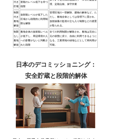
付き
射能のレベル低下を待つ
理、定期点検、保守作業
貯蔵
段階
制限
管理区域の一部解除、建物の解体など。た
放射能レベルが低下した
付き
だし、敷地全体としては管理下に置かれ、
区域から段階的に利用制
敷地
放射線量の監視や立ち入り制限などの措置
限を解除
解放
が取られる。
制限
敷地全体の放射能レベル
全ての利用制限が解除され、敷地は完全に
なし
が低下し、周辺環境や人
元の状態に戻り、自由に利用できるように
敷地
への影響がないと判断さ
なる。工業用地や緑地などとして再利用が
解放
れた段階
可能。
日本のデコミッショニング：
安全貯蔵と段階的解体