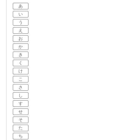
あ
い
う
え
お
か
き
く
け
こ
さ
し
す
せ
そ
た
ち