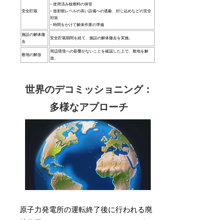
– 使用済み核燃料の保管
安全貯蔵
– 放射能レベルの高い設備への遮蔽、封じ込めなどの安全
対策
– 時間をかけて解体作業の準備
施設の解体撤
安全貯蔵期間を経て、施設の解体撤去を実施。
去
周辺環境への影響がないことを確認した上で、敷地を解
敷地の解放
放。
世界のデコミッショニング：
多様なアプローチ
原子力発電所の運転終了後に行われる廃