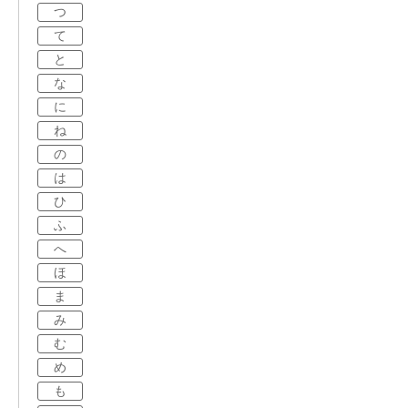
つ
て
と
な
に
ね
の
は
ひ
ふ
へ
ほ
ま
み
む
め
も