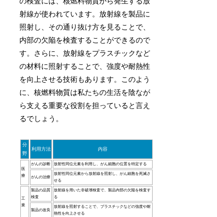
の検査には、核燃料物質から発生する放
射線が使われています。放射線を製品に
照射し、その通り抜け方を見ることで、
内部の欠陥を検査することができるので
す。さらに、放射線をプラスチックなど
の材料に照射することで、強度や耐熱性
を向上させる技術もあります。このよう
に、核燃料物質は私たちの生活を陰なが
ら支える重要な役割を担っていると言え
るでしょう。
分
利用方法
内容
野
がんの診断
放射性同位元素を利用し、がん細胞の位置を特定する
医
放射性同位元素から放射線を照射し、がん細胞を死滅さ
療
がんの治療
せる
製品の品質
放射線を用いた非破壊検査で、製品内部の欠陥を検査す
検査
る
工
業
放射線を照射することで、プラスチックなどの強度や耐
製品の改良
熱性を向上させる