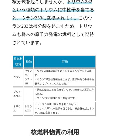
核分裂を起こしませんが、
トリウム232
という種類のトリウムに中性子を当てる
と、ウラン233に変換されます。
このウ
ラン233は核分裂を起こすため、トリウ
ムも将来の原子力発電の燃料として期待
されています。
核燃料
種類
特徴
物質
ウラン
・ウラン235は核分裂を起こしてエネルギーを生み出
235
す。
ウラン
ウラン
・ウラン238は核分裂を起こさず、原子炉内で中性子を
238
吸収してプルトニウムになる。
・天然にほとんど存在せず、ウラン238から人工的に作
プルト
–
られる。
ニウム
・ウラン235と同様に核分裂を起こす。
・トリウム自体は核分裂を起こさない。
トリウ
トリウ
・トリウム232に中性子を当てると、核分裂を起こすウ
ム
ム232
ラン233に変換される。
核燃料物質の利用