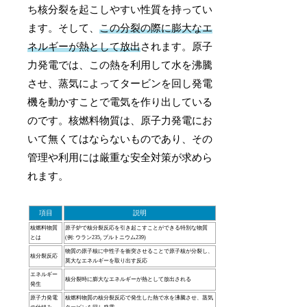
ち核分裂を起こしやすい性質を持ってい
ます。そして、
この分裂の際に膨大なエ
ネルギーが熱として放出
されます。原子
力発電では、この熱を利用して水を沸騰
させ、蒸気によってタービンを回し発電
機を動かすことで電気を作り出している
のです。核燃料物質は、原子力発電にお
いて無くてはならないものであり、その
管理や利用には厳重な安全対策が求めら
れます。
項目
説明
核燃料物質
原子炉で核分裂反応を引き起こすことができる特別な物質
とは
(例: ウラン235, プルトニウム239)
物質の原子核に中性子を衝突させることで原子核が分裂し、
核分裂反応
莫大なエネルギーを取り出す反応
エネルギー
核分裂時に膨大なエネルギーが熱として放出される
発生
原子力発電
核燃料物質の核分裂反応で発生した熱で水を沸騰させ、蒸気