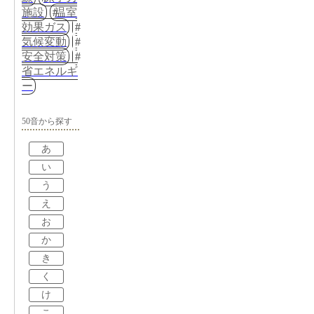
施設
温室
効果ガス
気候変動
安全対策
省エネルギ
ー
50音から探す
あ
い
う
え
お
か
き
く
け
こ