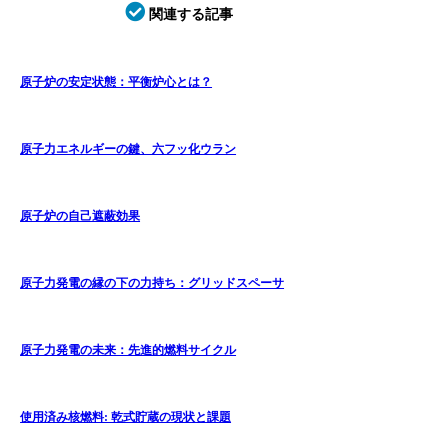
関連する記事
原子炉の安定状態：平衡炉心とは？
原子力エネルギーの鍵、六フッ化ウラン
原子炉の自己遮蔽効果
原子力発電の縁の下の力持ち：グリッドスペーサ
原子力発電の未来：先進的燃料サイクル
使用済み核燃料: 乾式貯蔵の現状と課題