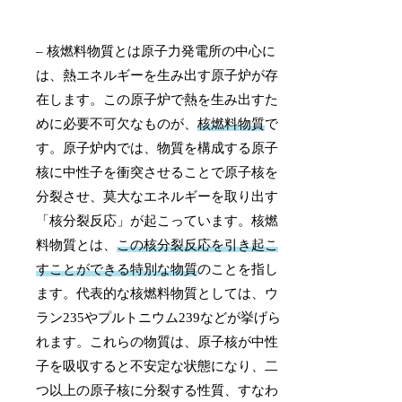
– 核燃料物質とは原子力発電所の中心に
は、熱エネルギーを生み出す原子炉が存
在します。この原子炉で熱を生み出すた
めに必要不可欠なものが、
核燃料物質
で
す。原子炉内では、物質を構成する原子
核に中性子を衝突させることで原子核を
分裂させ、莫大なエネルギーを取り出す
「核分裂反応」が起こっています。核燃
料物質とは、
この核分裂反応を引き起こ
すことができる特別な物質
のことを指し
ます。代表的な核燃料物質としては、ウ
ラン235やプルトニウム239などが挙げら
れます。これらの物質は、原子核が中性
子を吸収すると不安定な状態になり、二
つ以上の原子核に分裂する性質、すなわ