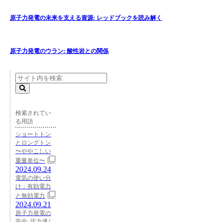
原子力発電の未来を支える資源: レッドブックを読み解く
原子力発電のウラン: 酸性岩との関係
検索されてい
る用語
ショートトン
とロングトン
〜ややこしい
重量単位〜
2024.09.24
電気の使い分
け：有効電力
と無効電力
2024.09.21
原子力発電の
安全: 圧力逃し