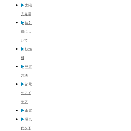
太陽
光発電
放射
線につ
いて
核燃
料
発電
方法
節電
のアイ
デア
蓄電
電気
代を下