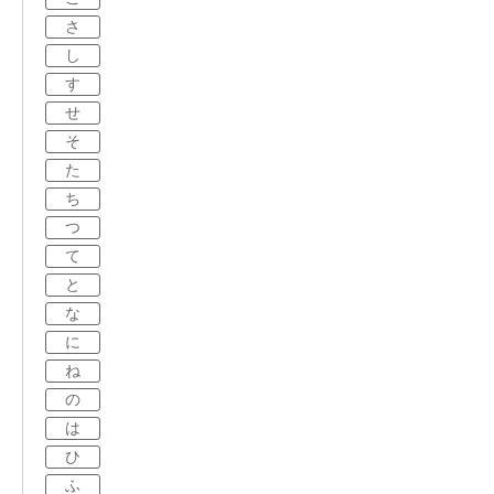
さ
し
す
せ
そ
た
ち
つ
て
と
な
に
ね
の
は
ひ
ふ