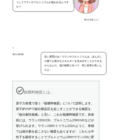
うしてウランやプルトニウムが使われるんです
か？
電力を見直したい
電力の研究家
良い質問だね！ウランやプルトニウムは、ほん少し
の量でも莫大なエネルギーを生み出すことができる
からなんだ。他の物質と比べて、特に効率が良いん
だよ。
核燃料物質とは。
原子力発電で使う『核燃料物質』について説明します。
原子炉の中で核分裂反応を起こすことができる物質を
『核分裂性核種』と言い、これが核燃料物質です。具体
的には、ウラン233や235、プルトニウム239や241などが
挙げられます。ウラン238やトリウム232のように、単独
では核分裂を起こさない物質もありますが、これらも中
性子を吸収することでプルトニウム239やウラン233に変