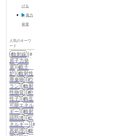
げる
風力
発電
人気のキーワ
ード
放射線
原子力発
電
原子
炉
放射性
廃棄物
ウ
ラン
放射
性物質
中
性子
再生
可能エネル
ギー
放射
線防護
エ
ネルギー
再処理
発