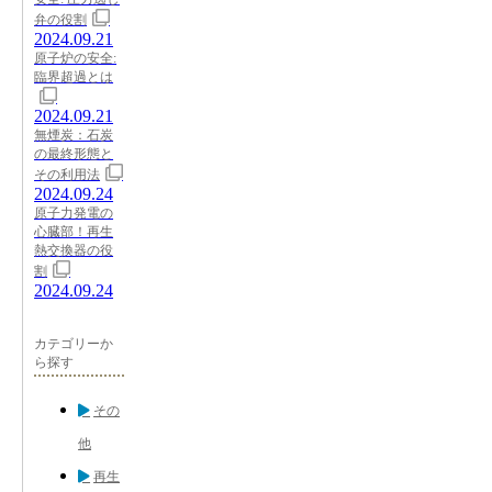
弁の役割
2024.09.21
原子炉の安全:
臨界超過とは
2024.09.21
無煙炭：石炭
の最終形態と
その利用法
2024.09.24
原子力発電の
心臓部！再生
熱交換器の役
割
2024.09.24
カテゴリーか
ら探す
その
他
再生