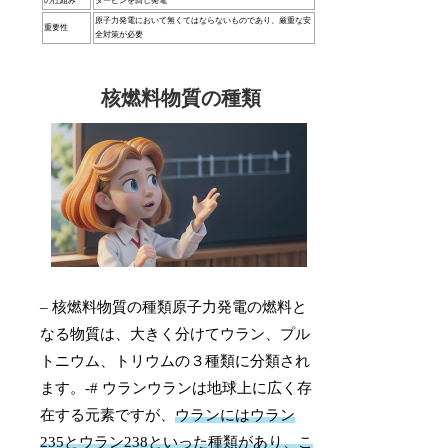
の仕組み
タービンを回し発電
原子力発電において無くてはならないものであり、厳重な安
重要性
全対策が必要
核燃料物質の種類
– 核燃料物質の種類原子力発電の燃料と
なる物質は、大きく分けてウラン、プル
トニウム、トリウムの３種類に分類され
ます。-# ウランウランは地球上に広く存
在する元素ですが、
ウランにはウラン
235とウラン238といった種類があり、こ