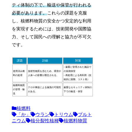
ティ体制の下で、輸送や保管が行われる
必要があります。
これらの課題を克服
し、核燃料物質の安全かつ安定的な利用
を実現するためには、技術開発や国際協
力、そして国民への理解と協力が不可欠
です。
課題
詳細
対策
– 厳重に管理された施設で
使用済み燃
放射性物質を含むため、環境や
の長期保管
料の処理
人体への影響が懸念される。
– 再処理による再利用（技
術的に困難、コスト高）
核燃料物質
テロや事故による漏洩の可能性
厳重なセキュリティ体制の
の管理・輸
がある。
下での輸送・保管
送
核燃料
「か」
ウラン
トリウム
プルト
ニウム
核分裂性核種
核燃料物質