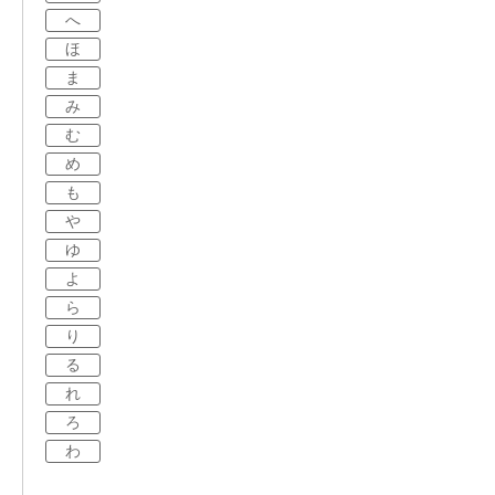
へ
ほ
ま
み
む
め
も
や
ゆ
よ
ら
り
る
れ
ろ
わ