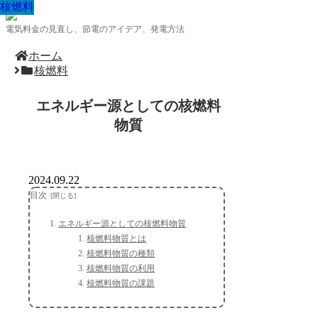
核燃料
核燃料
核燃料
核燃料
核燃料
核燃料
核燃料
核燃料
核燃料
電気料金の見直し、節電のアイデア、発電方法
ホーム
核燃料
エネルギー源としての核燃料
物質
2024.09.22
目次
エネルギー源としての核燃料物質
核燃料物質とは
核燃料物質の種類
核燃料物質の利用
核燃料物質の課題