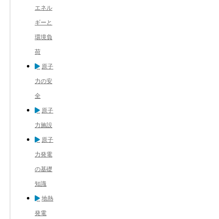
エネル
ギーと
環境負
荷
原子
力の安
全
原子
力施設
原子
力発電
の基礎
知識
地熱
発電