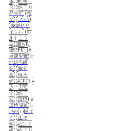
電
核融
合
原子力
発電所
安
全
IAEA
核燃料サ
イクル
プ
ルトニウ
ム
BWR
高速炉
健康影響
地球温暖
化
核分
裂
軽水
炉
ICRP
原子力安
全
原子
核
環境
環境問題
PWR
被ば
く
生物
学
ガンマ
線
原子力