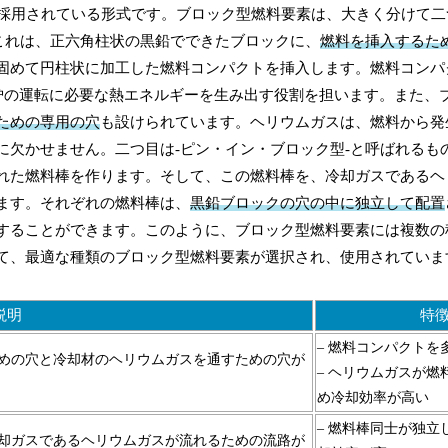
で主に採用されている形式です。ブロック型燃料要素は、大きく分けて
これは、正六角柱状の黒鉛でできたブロックに、
燃料を挿入するた
固めて円柱状に加工した燃料コンパクトを挿入します。燃料コンパ
子炉の運転に必要な熱エネルギーを生み出す役割を担います。また、
ための専用の穴
も設けられています。ヘリウムガスは、燃料から発
に欠かせません。二つ目は-ピン・イン・ブロック型-と呼ばれるも
れた燃料棒を作ります。そして、この燃料棒を、冷却ガスであるヘ
ます。それぞれの燃料棒は、
黒鉛ブロックの穴の中に独立して配置
することができます。このように、ブロック型燃料要素には複数の
て、最適な種類のブロック型燃料要素が選択され、使用されていま
説明
特
– 燃料コンパクトを
めの穴と冷却材のヘリウムガスを通すための穴が
– ヘリウムガスが燃
め冷却効率が高い
– 燃料棒同士が独立
却ガスであるヘリウムガスが流れるための流路が