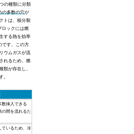
二つの種類に分類
めの多数の穴
が
クトは、核分裂
ブロックには燃
生する熱を効率
のです。この方
リウムガスが流
されるため、燃
種類が存在し、
す。
徴
多数挿入できる
料の間を流れるた
しているため、冷