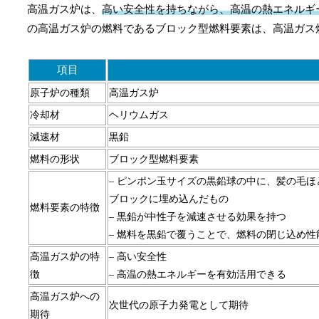
高温ガス炉は、
高い安全性を持ちながら、高温の熱エネルギ
の高温ガス炉の燃料であるブロック型燃料要素は、高温ガス
項目
原子炉の種類
高温ガス炉
冷却材
ヘリウムガス
減速材
黒鉛
燃料の形状
ブロック型燃料要素
– ピンポン玉サイズの黒鉛球の中に、髪の毛
ブロックに埋め込んだもの
燃料要素の特徴
– 黒鉛が中性子を減速させる効果を持つ
– 燃料を黒鉛で覆うことで、燃料の閉じ込め
高温ガス炉の特
– 高い安全性
徴
– 高温の熱エネルギーを有効活用できる
高温ガス炉への
次世代の原子力発電として期待
期待