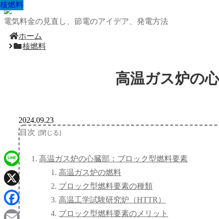
核燃料
核燃料
核燃料
核燃料
核燃料
核燃料
核燃料
核燃料
核燃料
電気料金の見直し、節電のアイデア、発電方法
ホーム
核燃料
高温ガス炉の
2024.09.23
目次
高温ガス炉の心臓部：ブロック型燃料要素
高温ガス炉の燃料
Line
ブロック型燃料要素の種類
X
高温工学試験研究炉（HTTR）
Facebook
ブロック型燃料要素のメリット