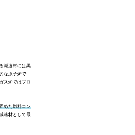
る減速材には黒
的な原子炉で
ガス炉ではブロ
固めた燃料コン
減速材として最