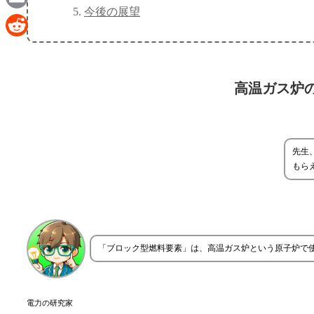
今後の展望
Email
Reddit
高温ガス炉
先生
もら
「ブロック型燃料要素」は、高温ガス炉という原子炉で
電力の研究家