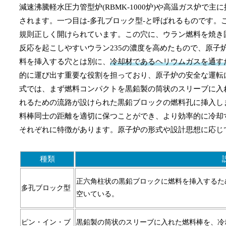
減速沸騰軽水圧力管型炉(RBMK-1000炉)や高温ガス炉
されます。一つ目は-多孔ブロック型-と呼ばれるものです。
規則正しく開けられています。この穴に、ウラン燃料を焼き
反応を起こしやすいウラン235の濃度を高めたもので、原
料を挿入する穴とは別に、
冷却材であるヘリウムガスを通す
的に運び出す重要な役割を担っており、原子炉の安全な運転
式では、まず燃料コンパクトを黒鉛製の筒状のスリーブに入
れるための流路が設けられた黒鉛ブロックの燃料孔に挿入し
料棒同士の距離を適切に保つことができ、より効率的に冷却
それぞれに特徴があります。原子炉の形式や設計思想に応じ
種類
正六角柱状の黒鉛ブロックに燃料を挿入するた
多孔ブロック型
空いている。
ピン・イン・ブ
黒鉛製の筒状のスリーブに入れた燃料棒を、冷