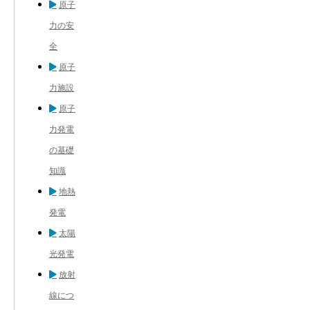
原子
力の安
全
原子
力施設
原子
力発電
の基礎
知識
地熱
発電
太陽
光発電
放射
線につ