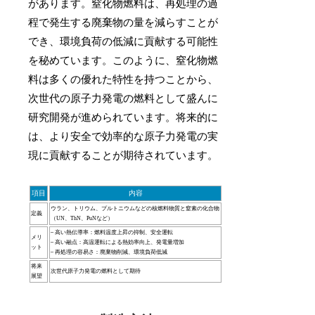
があります。窒化物燃料は、再処理の過
程で発生する廃棄物の量を減らすことが
でき、環境負荷の低減に貢献する可能性
を秘めています。このように、窒化物燃
料は多くの優れた特性を持つことから、
次世代の原子力発電の燃料として盛んに
研究開発が進められています。将来的に
は、より安全で効率的な原子力発電の実
現に貢献することが期待されています。
項目
内容
ウラン、トリウム、プルトニウムなどの核燃料物質と窒素の化合物
定義
（UN、ThN、PuNなど）
– 高い熱伝導率：燃料温度上昇の抑制、安全運転
メリ
– 高い融点：高温運転による熱効率向上、発電量増加
ット
– 再処理の容易さ：廃棄物削減、環境負荷低減
将来
次世代原子力発電の燃料として期待
展望