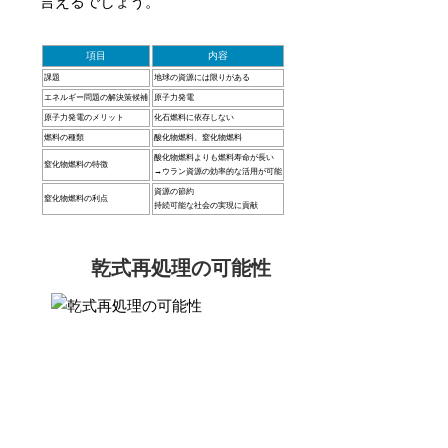
言えるでしょう。
項目
内容
課題
地球の資源には限りがある
エネルギー問題の解決策候補
原子力発電
原子力発電のメリット
化石燃料に依存しない
燃料の種類
酸化物燃料、窒化物燃料
酸化物燃料よりも燃料寿命が長い
窒化物燃料の特徴
→ウラン資源の効率的な活用が可能
資源の節約
窒化物燃料の利点
持続可能な社会の実現に貢献
乾式再処理の可能性