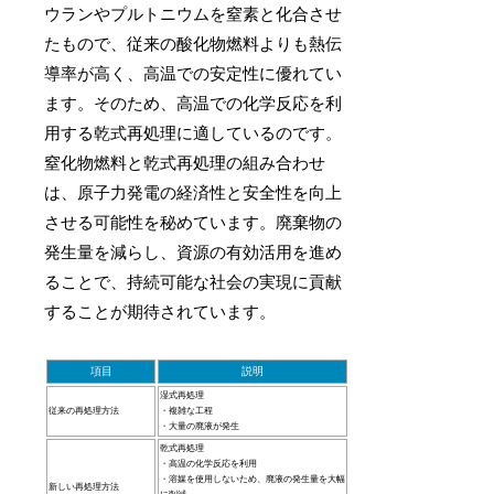
ウランやプルトニウムを窒素と化合させ
たもので、従来の酸化物燃料よりも熱伝
導率が高く、高温での安定性に優れてい
ます。そのため、高温での化学反応を利
用する乾式再処理に適しているのです。
窒化物燃料と乾式再処理の組み合わせ
は、原子力発電の経済性と安全性を向上
させる可能性を秘めています。廃棄物の
発生量を減らし、資源の有効活用を進め
ることで、持続可能な社会の実現に貢献
することが期待されています。
項目
説明
湿式再処理
従来の再処理方法
・複雑な工程
・大量の廃液が発生
乾式再処理
・高温の化学反応を利用
・溶媒を使用しないため、廃液の発生量を大幅
新しい再処理方法