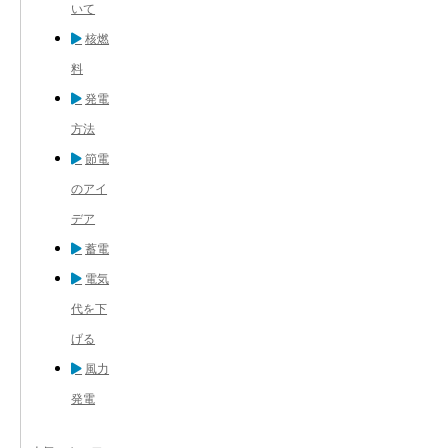
いて
核燃
料
発電
方法
節電
のアイ
デア
蓄電
電気
代を下
げる
風力
発電