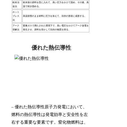
粉末冶
粉末状の原料を型に入れて、高い圧力をかけて固め、その後、高
金法
温で焼き固める。
ホット
プレス
高温状態のまま材料に圧力を加えて、目的の形状に成形する。
法
アーク
窒素ガスで満たされた環境下で、高い電圧をかけてアーク放電を
溶解法
発生させ、原料を溶かして目的の物質を得る。
優れた熱伝導性
– 優れた熱伝導性原子力発電において、
燃料の熱伝導性は発電効率と安全性を左
右する重要な要素です。窒化物燃料は、