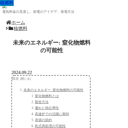
核燃料
核燃料
核燃料
核燃料
核燃料
核燃料
核燃料
核燃料
核燃料
電気料金の見直し、節電のアイデア、発電方法
ホーム
核燃料
未来のエネルギー: 窒化物燃料
の可能性
2024.09.22
目次
未来のエネルギー: 窒化物燃料の可能性
窒化物燃料とは
製造方法
優れた熱伝導性
高速炉での活躍に期待
資源の節約
乾式再処理の可能性