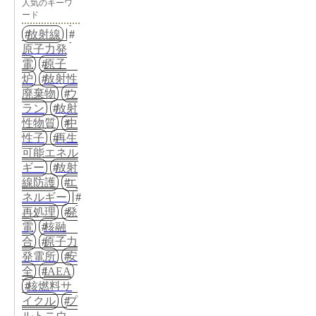
人気のキーワ
ード
放射線
原子力発
電
原子
炉
放射性
廃棄物
ウ
ラン
放射
性物質
中
性子
再生
可能エネル
ギー
放射
線防護
エ
ネルギー
再処理
発
電
核融
合
原子力
発電所
安
全
IAEA
核燃料サ
イクル
プ
ルトニウ