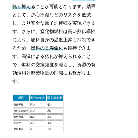
低く抑える
ことが可能となります。結果
として、炉心損傷などのリスクを低減
し、より安全な原子炉運転を実現できま
す。さらに、窒化物燃料は高い熱伝導性
により、燃料自身の温度上昇も抑制でき
るため、
燃料の長寿命化
も期待できま
す。高温による劣化が抑えられること
で、燃料の交換頻度を減らし、資源の有
効活用と廃棄物量の削減にも繋がりま
す。
項目
窒化物燃料
酸化物燃料
熱伝導性
高い
低い
熱の移動効率
良い
悪い
燃料温度
低い
高い
安全性
高い
低い
燃料寿命
長い
短い