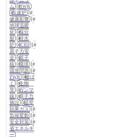
ム
BWR
高速炉
健康影響
地球温暖
化
核分
裂
軽水
炉
ICRP
原子力安
全
原子
核
環境
環境問題
PWR
被ば
く
生物
学
ガンマ
線
原子力
施設
温室
効果ガス
気候変動
安全対策
省エネルギ
ー