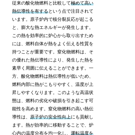
従来の酸化物燃料と比較して
極めて高い
熱伝導性を有する
という点で注目されて
います。原子炉内で核分裂反応が起こる
と、膨大な熱エネルギーが発生します。
この熱を効率的に炉心から取り出すため
には、燃料自体が熱をよく伝える性質を
持つことが重要です。窒化物燃料は、そ
の優れた熱伝導性により、発生した熱を
素早く周囲に伝えることができます。一
方、酸化物燃料は熱伝導性が低いため、
燃料内部に熱がこもりやすく、温度が上
昇しやすくなります。このような高温状
態は、燃料の劣化や破損を引き起こす可
能性を高めます。窒化物燃料の高い熱伝
導性は、
原子炉の安全性向上
にも貢献し
ます。熱が効率的に移動することで、炉
心内の温度分布を均一化し、
運転温度を