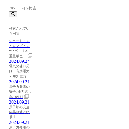
検索されてい
る用語
ショートトン
とロングトン
〜ややこしい
重量単位〜
2024.09.24
電気の使い分
け：有効電力
と無効電力
2024.09.21
原子力発電の
安全: 圧力逃し
弁の役割
2024.09.21
原子炉の安全:
臨界超過とは
2024.09.21
原子力発電の