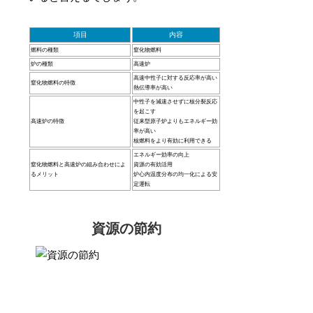
項目
内容
燃料の種類
窒化物燃料
炉の種類
高速炉
高速中性子に対する反応率が高い
窒化物燃料の特徴
熱伝導率が高い
中性子を減速させずに核分裂反応
を起こす
高速炉の特徴
従来型原子炉よりもエネルギー効
率が高い
核燃料をより有効に利用できる
エネルギー効率の向上
窒化物燃料と高速炉の組み合わせによ
資源の有効活用
るメリット
炉心内温度分布の均一化による安
定運転
資源の節約