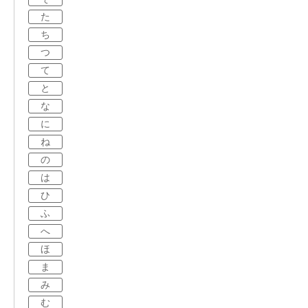
た
ち
つ
て
と
な
に
ね
の
は
ひ
ふ
へ
ほ
ま
み
む