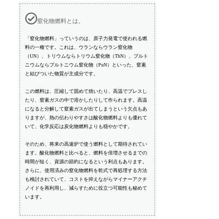
窒化物燃料とは。
「窒化物燃料」っていうのは、原子力発電で使われる燃
料の一種です。これは、ウランならウラン窒化物
（UN）、トリウムならトリウム窒化物（ThN）、プルト
ニウムならプルトニウム窒化物（PuN）といった、窒素
と結びついた物質が主成分です。
この燃料は、圧縮して固めて焼いたり、高温でプレスし
たり、窒素ガスの中で溶かしたりして作られます。高温
になると分解して窒素ガスが出てしまうという欠点もあ
りますが、熱の伝わりやすさは酸化物燃料よりも優れて
いて、化学反応は炭化物燃料よりも穏やかです。
そのため、将来の高速炉で使う燃料として期待されてい
ます。酸化物燃料と比べると、燃料を倍増させるまでの
時間が短く、資源の節約になるという利点もあります。
さらに、使用済みの窒化物燃料を乾式で再処理する方法
も検討されていて、コストを抑えながらマイナーアクチ
ノイドを再利用し、減らすために役立つ可能性も秘めて
います。