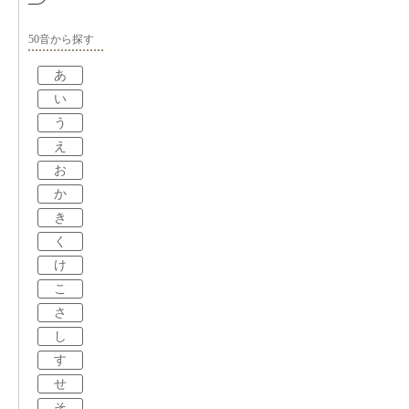
50音から探す
あ
い
う
え
お
か
き
く
け
こ
さ
し
す
せ
そ