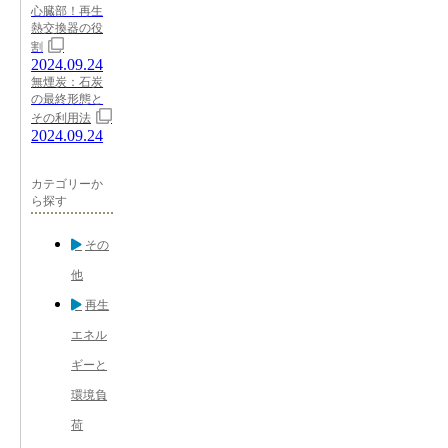
心臓部！再生
熱交換器の役
割
2024.09.24
無煙炭：石炭
の最終形態と
その利用法
2024.09.24
カテゴリーか
ら探す
その
他
再生
エネル
ギーと
環境負
荷