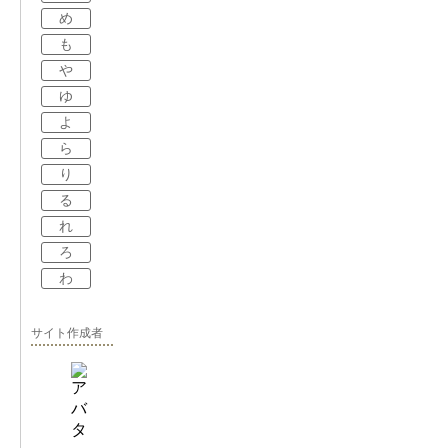
め
も
や
ゆ
よ
ら
り
る
れ
ろ
わ
サイト作成者