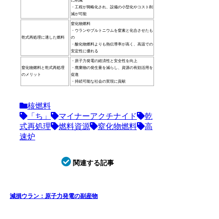
に削減
・工程が簡略化され、設備の小型化やコスト削
減が可能
窒化物燃料
・ウランやプルトニウムを窒素と化合させたも
乾式再処理に適した燃料
の
・酸化物燃料よりも熱伝導率が高く、高温での
安定性に優れる
・原子力発電の経済性と安全性を向上
窒化物燃料と乾式再処理
・廃棄物の発生量を減らし、資源の有効活用を
のメリット
促進
・持続可能な社会の実現に貢献
核燃料
「ち」
マイナーアクチナイド
乾
式再処理
燃料資源
窒化物燃料
高
速炉
関連する記事
減損ウラン：原子力発電の副産物