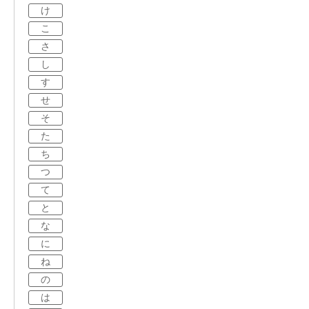
け
こ
さ
し
す
せ
そ
た
ち
つ
て
と
な
に
ね
の
は