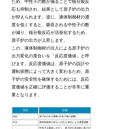
ため、中性子の数が減ることで核分裂反
応も抑制され、結果として原子炉の出力
が抑えられます。逆に、液体制御材の濃
度を低くすると、吸収される中性子の数
が減り、核分裂反応が活発化するため、
原子炉の出力が上昇します。
この、液体制御材の注入による原子炉の
出力変化の度合いを「反応度価値」と呼
びます。反応度価値は、原子炉の設計や
運転状態によって大きく変わるため、原
子炉の安全性を確保するためには、反応
度価値を正確に評価することが非常に重
要となります。
項目
詳細
目的
原子炉の出力調整 (中性子数の調整)
方法
液体制御材の炉心への注入/排出による濃度調整
中性子を吸収しやすく、原子炉の冷却材に溶けや