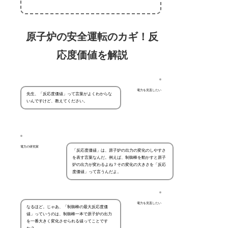
原子炉の安全運転のカギ！反
応度価値を解説
電力を見直したい
先生、「反応度価値」って言葉がよくわからな
いんですけど、教えてください。
電力の研究家
「反応度価値」は、原子炉の出力の変化のしやすさ
を表す言葉なんだ。例えば、制御棒を動かすと原子
炉の出力が変わるよね？その変化の大きさを「反応
度価値」って言うんだよ。
電力を見直したい
なるほど。じゃあ、「制御棒の最大反応度価
値」っていうのは、制御棒一本で原子炉の出力
を一番大きく変化させられる値ってことです