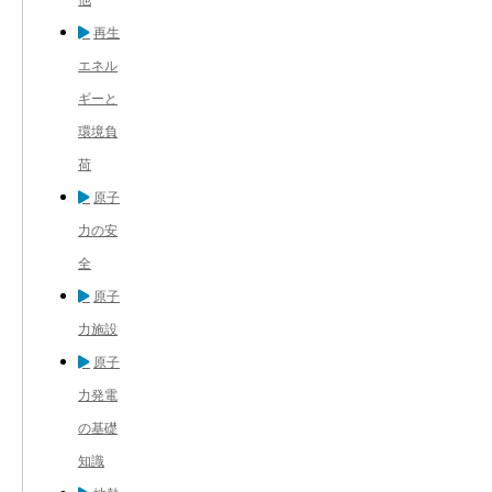
再生
エネル
ギーと
環境負
荷
原子
力の安
全
原子
力施設
原子
力発電
の基礎
知識