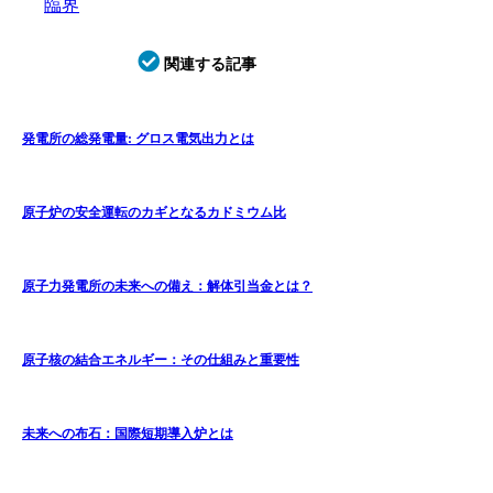
臨界
関連する記事
発電所の総発電量: グロス電気出力とは
原子炉の安全運転のカギとなるカドミウム比
原子力発電所の未来への備え：解体引当金とは？
原子核の結合エネルギー：その仕組みと重要性
未来への布石：国際短期導入炉とは