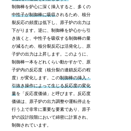
制御棒を炉心に深く挿入すると、多くの
中性子が制御棒に吸収
されるため、核分
裂反応の頻度は低下し、原子炉の出力は
下がります。逆に、制御棒を炉心から引
き抜くと、中性子を吸収する制御棒の量
が減るため、核分裂反応は活発化し、原
子炉の出力は上昇します。このように、
制御棒一本をどれくらい動かすかで、原
子炉内の反応度（核分裂の連鎖反応の程
度）が変化します。この
制御棒の挿入・
引抜き操作によって生じる反応度の変化
量
を「反応度価値」と呼びます。反応度
価値は、原子炉の出力調整や運転停止を
行う上で非常に重要な要素であり、原子
炉の設計段階において綿密に計算され、
制御されています。