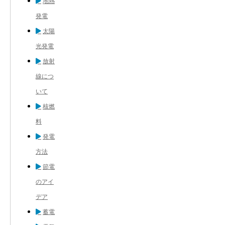
地熱
発電
太陽
光発電
放射
線につ
いて
核燃
料
発電
方法
節電
のアイ
デア
蓄電