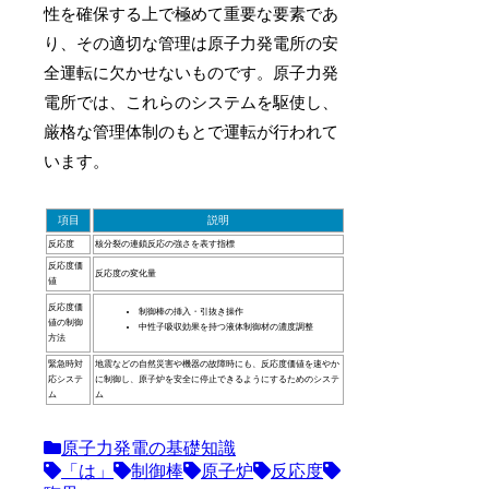
性を確保する上で極めて重要な要素であ
り、その適切な管理は原子力発電所の安
全運転に欠かせないものです。原子力発
電所では、これらのシステムを駆使し、
厳格な管理体制のもとで運転が行われて
います。
項目
説明
反応度
核分裂の連鎖反応の強さを表す指標
反応度価
反応度の変化量
値
反応度価
制御棒の挿入・引抜き操作
値の制御
中性子吸収効果を持つ液体制御材の濃度調整
方法
緊急時対
地震などの自然災害や機器の故障時にも、反応度価値を速やか
応システ
に制御し、原子炉を安全に停止できるようにするためのシステ
ム
ム
原子力発電の基礎知識
「は」
制御棒
原子炉
反応度