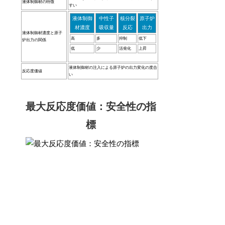
液体制御材の特徴
すい
液体制御
中性子
核分裂
原子炉
材濃度
吸収量
反応
出力
液体制御材濃度と原子
高
多
抑制
低下
炉出力の関係
低
少
活発化
上昇
液体制御材の注入による原子炉の出力変化の度合
反応度価値
い
最大反応度価値：安全性の指
標