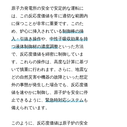
原子力発電所の安全で安定的な運転に
は、この反応度価値を常に適切な範囲内
に保つことが非常に重要です。このた
め、炉心に挿入されている
制御棒の挿
入・引抜き操作
や、
中性子吸収効果を持
つ液体制御材の濃度調整
といった方法
で、反応度価値を綿密に制御していま
す。これらの操作は、高度な計算に基づ
いて慎重に行われます。さらに、地震な
どの自然災害や機器の故障といった想定
外の事態が発生した場合でも、反応度価
値を速やかに制御し、原子炉を安全に停
止できるように、
緊急時対応システム
も
備えられています。
このように、反応度価値は原子炉の安全