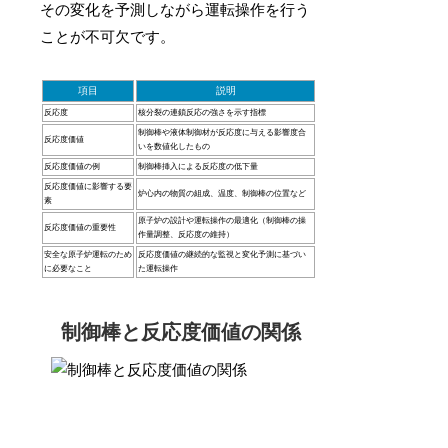
その変化を予測しながら運転操作を行う
ことが不可欠です。
項目
説明
反応度
核分裂の連鎖反応の強さを示す指標
制御棒や液体制御材が反応度に与える影響度合
反応度価値
いを数値化したもの
反応度価値の例
制御棒挿入による反応度の低下量
反応度価値に影響する要
炉心内の物質の組成、温度、制御棒の位置など
素
原子炉の設計や運転操作の最適化（制御棒の操
反応度価値の重要性
作量調整、反応度の維持）
安全な原子炉運転のため
反応度価値の継続的な監視と変化予測に基づい
に必要なこと
た運転操作
制御棒と反応度価値の関係