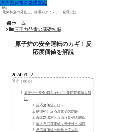
原子力発電の基礎知識
原子力発電の基礎知識
原子力発電の基礎知識
原子力発電の基礎知識
原子力発電の基礎知識
原子力発電の基礎知識
原子力発電の基礎知識
原子力発電の基礎知識
原子力発電の基礎知識
電気料金の見直し、節電のアイデア、発電方法
ホーム
原子力発電の基礎知識
原子炉の安全運転のカギ！反
応度価値を解説
2024.09.22
目次
原子炉の安全運転のカギ！反応度価値を解
説
反応度価値とは？
制御棒と反応度価値の関係
液体制御材と反応度価値の関係
最大反応度価値：安全性の指標
反応度価値の制御と安全性