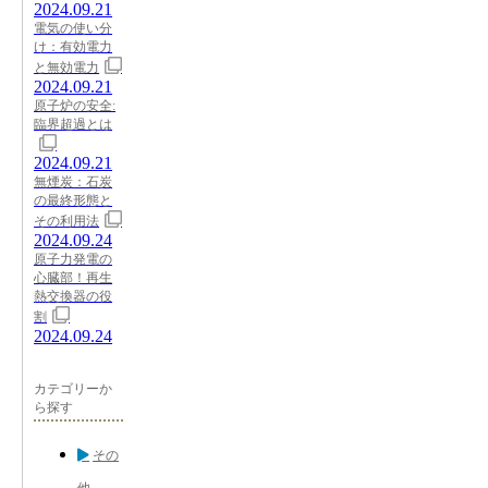
2024.09.21
電気の使い分
け：有効電力
と無効電力
2024.09.21
原子炉の安全:
臨界超過とは
2024.09.21
無煙炭：石炭
の最終形態と
その利用法
2024.09.24
原子力発電の
心臓部！再生
熱交換器の役
割
2024.09.24
カテゴリーか
ら探す
その
他