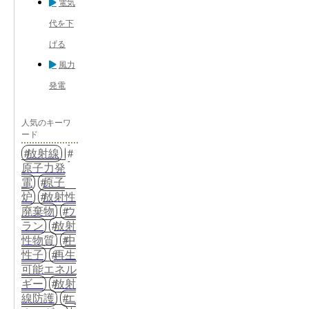
電気
代を下
げる
風力
発電
人気のキーワ
ード
放射線
原子力発
電
原子
炉
放射性
廃棄物
ウ
ラン
放射
性物質
中
性子
再生
可能エネル
ギー
放射
線防護
エ