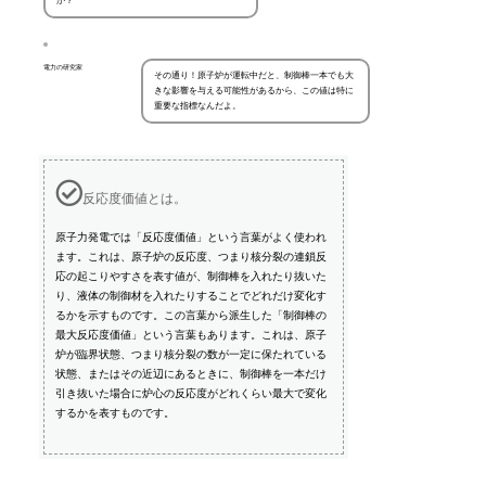
か？
電力の研究家
その通り！原子炉が運転中だと、制御棒一本でも大
きな影響を与える可能性があるから、この値は特に
重要な指標なんだよ。
反応度価値とは。
原子力発電では「反応度価値」という言葉がよく使われ
ます。これは、原子炉の反応度、つまり核分裂の連鎖反
応の起こりやすさを表す値が、制御棒を入れたり抜いた
り、液体の制御材を入れたりすることでどれだけ変化す
るかを示すものです。この言葉から派生した「制御棒の
最大反応度価値」という言葉もあります。これは、原子
炉が臨界状態、つまり核分裂の数が一定に保たれている
状態、またはその近辺にあるときに、制御棒を一本だけ
引き抜いた場合に炉心の反応度がどれくらい最大で変化
するかを表すものです。