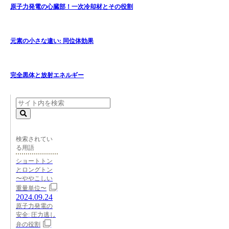
原子力発電の心臓部！一次冷却材とその役割
元素の小さな違い: 同位体効果
完全黒体と放射エネルギー
検索されてい
る用語
ショートトン
とロングトン
〜ややこしい
重量単位〜
2024.09.24
原子力発電の
安全: 圧力逃し
弁の役割