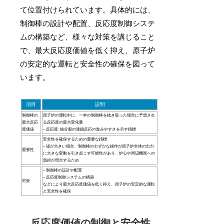
て位置付けられています。具体的には、
制御棒の設計や配置、反応度制御システ
ムの構築など、様々な対策を講じること
で、最大反応度価値を低く抑え、原子炉
の安定的な運転と安全性の確保を図って
います。
項目
説明
制御棒の
原子炉の運転中に、一本の制御棒を抜き取った場合に予想され
最大反応
る反応度の最大変化量
度価値
– 反応度: 核分裂の連鎖反応の進みやすさを示す指標
安全性を確保するための重要な指標
– 値が大きい場合、制御棒のわずかな操作が原子炉全体の出力
重要性
に大きな変動を引き起こす可能性があり、炉心や周辺機器への
負担が増大するため
– 制御棒の設計や配置
– 反応度制御システムの構築
対策
などにより最大反応度価値を低く抑え、原子炉の安定的な運転
と安全性を確保
反応度価値の制御と安全性