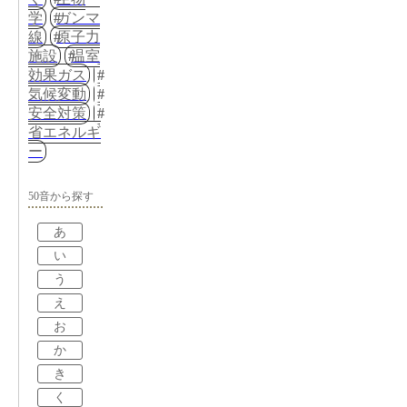
学
ガンマ
線
原子力
施設
温室
効果ガス
気候変動
安全対策
省エネルギ
ー
50音から探す
あ
い
う
え
お
か
き
く