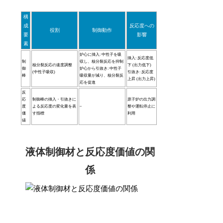
構
成
反応度への
役割
制御動作
要
影響
素
炉心に挿入: 中性子を吸
挿入: 反応度低
制
収し、核分裂反応を抑制
核分裂反応の速度調整
下 (出力低下)
御
炉心から引抜き: 中性子
(中性子吸収)
引抜き: 反応度
棒
吸収量が減り、核分裂反
上昇 (出力上昇)
応を促進
反
応
制御棒の挿入・引抜きに
原子炉の出力調
度
よる反応度の変化量を表
–
整や運転停止に
価
す指標
利用
値
液体制御材と反応度価値の関
係