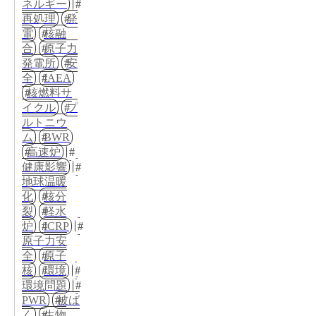
ネルギー
再処理
発
電
核融
合
原子力
発電所
安
全
IAEA
核燃料サ
イクル
プ
ルトニウ
ム
BWR
高速炉
健康影響
地球温暖
化
核分
裂
軽水
炉
ICRP
原子力安
全
原子
核
環境
環境問題
PWR
被ば
く
生物