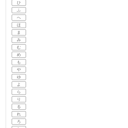
ひ
ふ
へ
ほ
ま
み
む
め
も
や
ゆ
よ
ら
り
る
れ
ろ