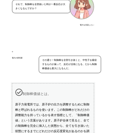
それで、制御棒を全部抜いた時が一番反応が大
きくなるんですか？
電力を見直したい
電力の研究家
その通り！制御棒を全部引き抜くと、中性子を吸収
するものが減って、反応が活発になる。だから制御
棒価値も最大になるんだ。
制御棒価値とは。
原子力発電所では、原子炉の出力を調整するために制御
棒と呼ばれるものを使います。この制御棒がどれだけの
調整能力を持っているかを表す指標として、「制御棒価
値」という言葉があります。原子炉全体で見ると、全て
の制御棒を完全に挿入した状態から、全てを引き抜いた
状態にするまでにどれだけの反応度変化があるのかを調