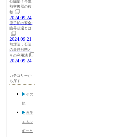
心臓部！再生
熱交換器の役
割
2024.09.24
原子炉の安全:
臨界超過とは
2024.09.21
無煙炭：石炭
の最終形態と
その利用法
2024.09.24
カテゴリーか
ら探す
その
他
再生
エネル
ギーと