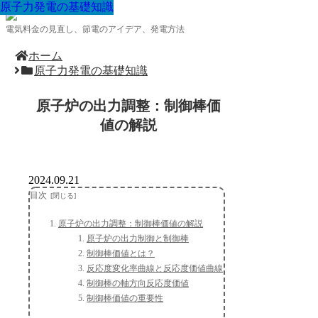
原子力発電の基礎知識
原子力発電の基礎知識
原子力発電の基礎知識
原子力発電の基礎知識
原子力発電の基礎知識
原子力発電の基礎知識
原子力発電の基礎知識
原子力発電の基礎知識
原子力発電の基礎知識
電気料金の見直し、節電のアイデア、発電方法
ホーム
原子力発電の基礎知識
原子炉の出力調整：制御棒価
値の解説
2024.09.21
目次
原子炉の出力調整：制御棒価値の解説
原子炉の出力制御と制御棒
制御棒価値とは？
反応度変化率曲線と反応度価値曲線
制御棒の軸方向反応度価値
制御棒価値の重要性