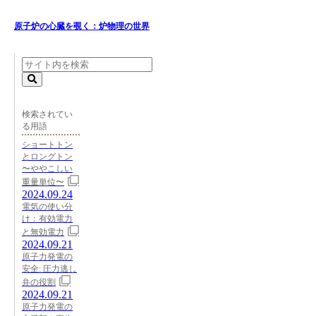
原子炉の心臓を覗く：炉物理の世界
検索されてい
る用語
ショートトン
とロングトン
〜ややこしい
重量単位〜
2024.09.24
電気の使い分
け：有効電力
と無効電力
2024.09.21
原子力発電の
安全: 圧力逃し
弁の役割
2024.09.21
原子力発電の