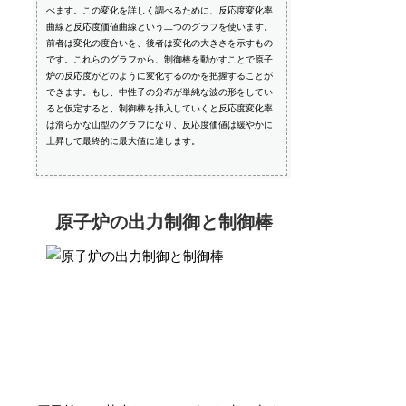
べます。この変化を詳しく調べるために、反応度変化率
曲線と反応度価値曲線という二つのグラフを使います。
前者は変化の度合いを、後者は変化の大きさを示すもの
です。これらのグラフから、制御棒を動かすことで原子
炉の反応度がどのように変化するのかを把握することが
できます。もし、中性子の分布が単純な波の形をしてい
ると仮定すると、制御棒を挿入していくと反応度変化率
は滑らかな山型のグラフになり、反応度価値は緩やかに
上昇して最終的に最大値に達します。
原子炉の出力制御と制御棒