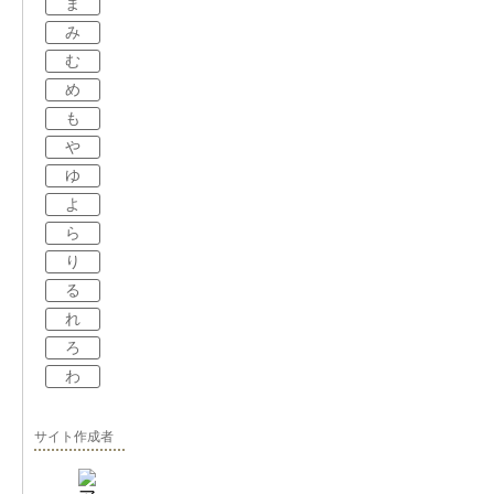
ま
み
む
め
も
や
ゆ
よ
ら
り
る
れ
ろ
わ
サイト作成者