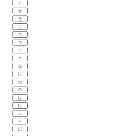
す
せ
そ
た
ち
つ
て
と
な
に
ね
の
は
ひ
ふ
へ
ほ