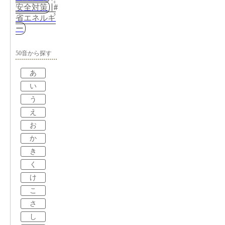
安全対策
省エネルギ
ー
50音から探す
あ
い
う
え
お
か
き
く
け
こ
さ
し