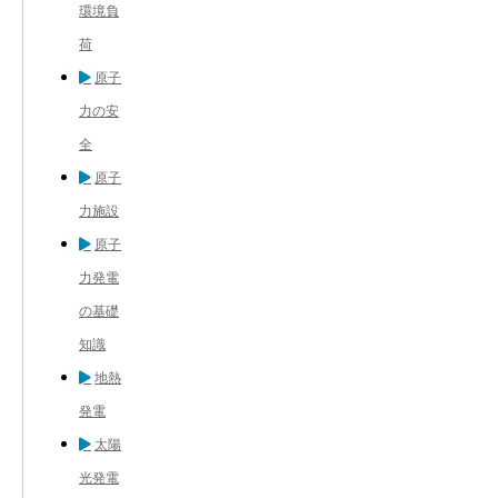
環境負
荷
原子
力の安
全
原子
力施設
原子
力発電
の基礎
知識
地熱
発電
太陽
光発電