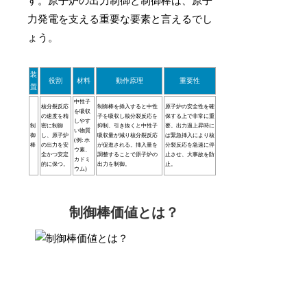
す。原子炉の出力制御と制御棒は、原子
力発電を支える重要な要素と言えるでし
ょう。
装
役割
材料
動作原理
重要性
置
中性子
核分裂反応
制御棒を挿入すると中性
原子炉の安全性を確
を吸収
の速度を精
子を吸収し核分裂反応を
保する上で非常に重
しやす
制
密に制御
抑制、引き抜くと中性子
要。出力過上昇時に
い物質
御
し、原子炉
吸収量が減り核分裂反応
は緊急挿入により核
(例: ホ
棒
の出力を安
が促進される。挿入量を
分裂反応を急速に停
ウ素、
全かつ安定
調整することで原子炉の
止させ、大事故を防
カドミ
的に保つ。
出力を制御。
止。
ウム)
制御棒価値とは？