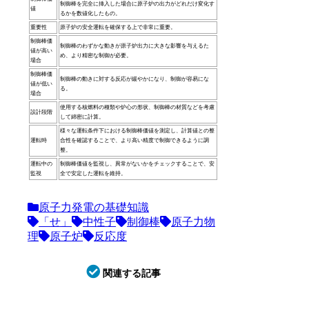
制御棒を完全に挿入した場合に原子炉の出力がどれだけ変化す
値
るかを数値化したもの。
重要性
原子炉の安全運転を確保する上で非常に重要。
制御棒価
制御棒のわずかな動きが原子炉出力に大きな影響を与えるた
値が高い
め、より精密な制御が必要。
場合
制御棒価
制御棒の動きに対する反応が緩やかになり、制御が容易にな
値が低い
る。
場合
使用する核燃料の種類や炉心の形状、制御棒の材質などを考慮
設計段階
して綿密に計算。
様々な運転条件下における制御棒価値を測定し、計算値との整
運転時
合性を確認することで、より高い精度で制御できるように調
整。
運転中の
制御棒価値を監視し、異常がないかをチェックすることで、安
監視
全で安定した運転を維持。
原子力発電の基礎知識
「せ」
中性子
制御棒
原子力物
理
原子炉
反応度
関連する記事