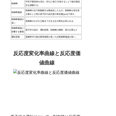
中性子吸収材を含み、炉心に挿入/引抜することで核分裂反
制御棒
応を調整する。
制御棒の出力制御能力を数値化したもの。制御棒を単位長
制御棒価値
さ動かした時の原子炉の反応度の変化量(pcm)で表す。
制御棒価値が
制御棒のわずかな動きで大きな出力変化を得られる。
高い
制御棒価値に
原子炉の設計、運転状態、制御棒の種類、挿入位置など
影響する要因
運転初期
核燃料中の核分裂性物質が多いため制御棒価値が高い。
反応度変化率曲線と反応度価
値曲線