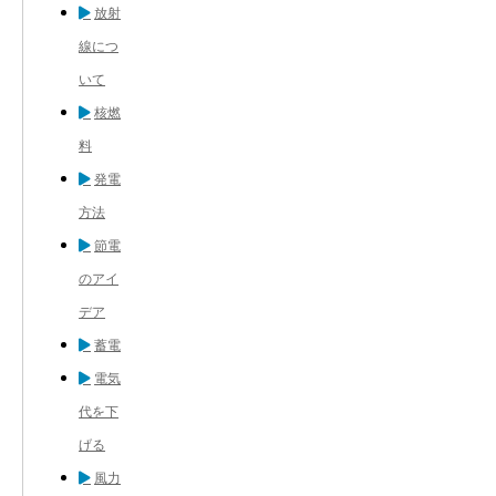
放射
線につ
いて
核燃
料
発電
方法
節電
のアイ
デア
蓄電
電気
代を下
げる
風力