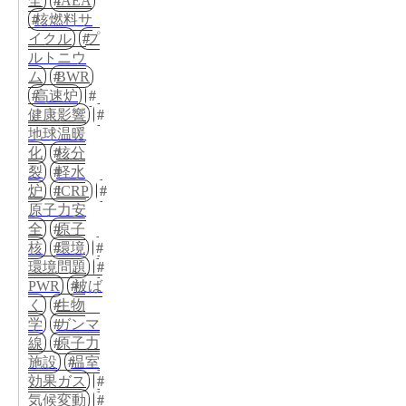
全
IAEA
核燃料サ
イクル
プ
ルトニウ
ム
BWR
高速炉
健康影響
地球温暖
化
核分
裂
軽水
炉
ICRP
原子力安
全
原子
核
環境
環境問題
PWR
被ば
く
生物
学
ガンマ
線
原子力
施設
温室
効果ガス
気候変動