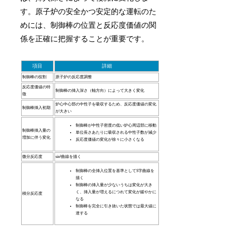
す。原子炉の安全かつ安定的な運転のた
めには、制御棒の位置と反応度価値の関
係を正確に把握することが重要です。
項目
詳細
制御棒の役割
原子炉の反応度調整
反応度価値の特
制御棒の挿入深さ（軸方向）によって大きく変化
徴
炉心中心部の中性子を吸収するため、反応度価値の変化
制御棒挿入初期
が大きい
制御棒が中性子密度の低い炉心周辺部に移動
制御棒挿入量の
単位長さあたりに吸収される中性子数が減少
増加に伴う変化
反応度価値の変化が徐々に小さくなる
微分反応度
sin²曲線を描く
制御棒の全挿入位置を基準としてS字曲線を
描く
制御棒の挿入量が少ないうちは変化が大き
く、挿入量が増えるにつれて変化が緩やかに
積分反応度
なる
制御棒を完全に引き抜いた状態では最大値に
達する