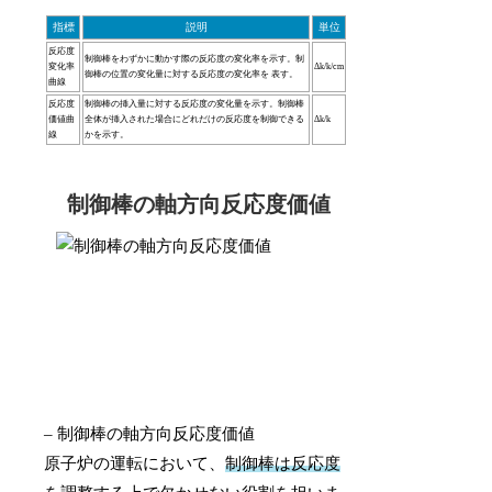
指標
説明
単位
反応度
制御棒をわずかに動かす際の反応度の変化率を示す。制
変化率
Δk/k/cm
御棒の位置の変化量に対する反応度の変化率を 表す。
曲線
反応度
制御棒の挿入量に対する反応度の変化量を示す。制御棒
価値曲
全体が挿入された場合にどれだけの反応度を制御できる
Δk/k
線
かを示す。
制御棒の軸方向反応度価値
– 制御棒の軸方向反応度価値
原子炉の運転において、
制御棒は反応度