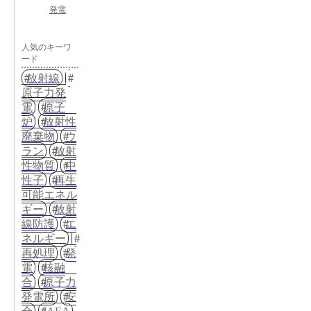
発電
人気のキーワ
ード
放射線
原子力発
電
原子
炉
放射性
廃棄物
ウ
ラン
放射
性物質
中
性子
再生
可能エネル
ギー
放射
線防護
エ
ネルギー
再処理
発
電
核融
合
原子力
発電所
安