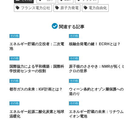
フランス電力公社
原子力発電
電力自由化
関連する記事
その他
その他
エネルギー貯蔵の立役者：二次電
核融合発電の鍵！ ECRHとは？
池
その他
その他
国際協力による平和構築：国際科
原子核のささやき：NMRが拓くミ
学技術センターの役割
クロの世界
その他
その他
都市ガスの未来：IGF計画とは？
ウィーン条約とオゾン層保護への
道のり
その他
その他
エネルギー起源二酸化炭素と地球
エネルギー貯蔵の未来：リチウム
温暖化
イオン電池