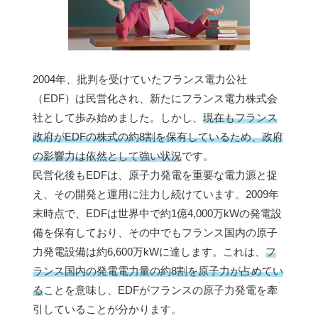
2004年、批判を受けていたフランス電力公社
（EDF）は民営化され、新たにフランス電力株式会
社として歩み始めました。しかし、
現在もフランス
政府がEDFの株式の約8割を保有しているため、政府
の影響力は依然として強い状況
です。
民営化後もEDFは、原子力発電を重要な電力源と捉
え、その開発と運用に注力し続けています。2009年
末時点で、EDFは世界中で約1億4,000万kWの発電設
備を保有しており、その中でもフランス国内の原子
力発電設備は約6,600万kWに達します。これは、
フ
ランス国内の発電電力量の約8割を原子力が占めてい
る
ことを意味し、EDFがフランスの原子力発電を牽
引していることが分かります。