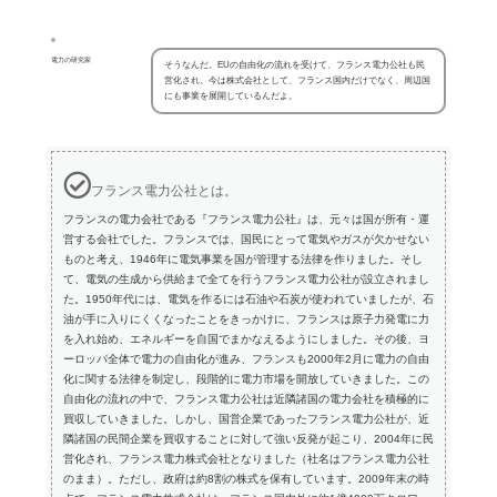
電力の研究家
そうなんだ。EUの自由化の流れを受けて、フランス電力公社も民
営化され、今は株式会社として、フランス国内だけでなく、周辺国
にも事業を展開しているんだよ。
フランス電力公社とは。
フランスの電力会社である『フランス電力公社』は、元々は国が所有・運
営する会社でした。フランスでは、国民にとって電気やガスが欠かせない
ものと考え、1946年に電気事業を国が管理する法律を作りました。そし
て、電気の生成から供給まで全てを行うフランス電力公社が設立されまし
た。1950年代には、電気を作るには石油や石炭が使われていましたが、石
油が手に入りにくくなったことをきっかけに、フランスは原子力発電に力
を入れ始め、エネルギーを自国でまかなえるようにしました。その後、ヨ
ーロッパ全体で電力の自由化が進み、フランスも2000年2月に電力の自由
化に関する法律を制定し、段階的に電力市場を開放していきました。この
自由化の流れの中で、フランス電力公社は近隣諸国の電力会社を積極的に
買収していきました。しかし、国営企業であったフランス電力公社が、近
隣諸国の民間企業を買収することに対して強い反発が起こり、2004年に民
営化され、フランス電力株式会社となりました（社名はフランス電力公社
のまま）。ただし、政府は約8割の株式を保有しています。2009年末の時