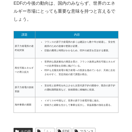
EDFの今後の動向は、国内のみならず、世界のエネ
ルギー市場にとっても重要な意味を持つと言えるで
しょう。
課題
内容
フランスの原子力発電所の多くは建設から数十年が経過し、安全性
維持のための改修や更新が必要。
原子力発電所の老
朽化対策
巨額の費用と時間がかかるため、EDFの経営を圧迫する要因。
世界的な脱炭素化の潮流を受け、フランス政府は再生可能エネルギ
ーの比率増加を目標に掲げている。
再生可能エネルギ
EDFも太陽光発電や風力発電への投資を進めているが、天候に左右
ーの導入拡大
されやすく、安定供給の面で課題が残る。
安全性と効率性を向上させた次世代原子炉の開発や、既存の原子炉
原子力発電の技術
の運転期間延長など、技術開発に積極的に投資。
革新
イギリスや中国など、世界の原子力発電市場に進出。
海外事業の展開
技術力と経験を生かして事業を拡大し、収益基盤の強化を図る。
その他
「ふ」
EDF
フランス