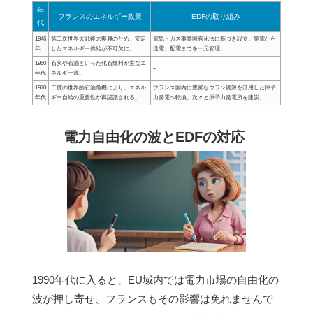
年
フランスのエネルギー政策
EDFの取り組み
代
1946
第二次世界大戦後の復興のため、安定
電気・ガス事業国有化法に基づき設立。発電から
年
したエネルギー供給が不可欠に。
送電、配電までを一元管理。
1950
石炭や石油といった化石燃料が主なエ
–
年代
ネルギー源。
1970
二度の世界的石油危機により、エネル
フランス国内に豊富なウラン資源を活用した原子
年代
ギー自給の重要性が再認識される。
力発電へ転換。次々と原子力発電所を建設。
電力自由化の波とEDFの対応
1990年代に入ると、EU域内では電力市場の自由化の
波が押し寄せ、フランスもその影響は免れませんで