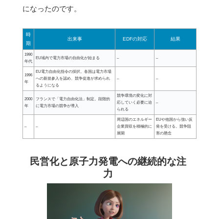
になったのです。
時
出来事
EDFの対応
結果
期
1990
EU域内で電力市場の自由化が始まる
–
–
年代
EU電力自由化指令の採択。各国は電力市場
1996
への新規参入を認め、競争促進が求められ
–
–
年
るようになる
競争環境の変化に対
2000
フランスで「電力自由化法」制定。段階的
応していく必要に迫
–
年
に電力市場の競争が導入
られる
周辺国のエネルギー
EUや他国から強い反
–
–
企業買収を積極的に
発を受ける。競争阻
展開
害の懸念
民営化と原子力発電への継続的な注
力