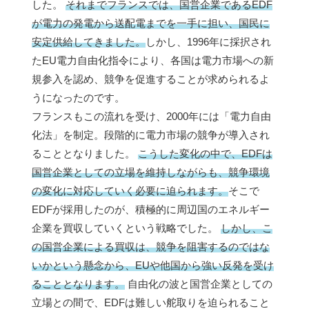
した。
それまでフランスでは、国営企業であるEDF
が電力の発電から送配電までを一手に担い、国民に
安定供給してきました。
しかし、1996年に採択され
たEU電力自由化指令により、各国は電力市場への新
規参入を認め、競争を促進することが求められるよ
うになったのです。
フランスもこの流れを受け、2000年には「電力自由
化法」を制定。段階的に電力市場の競争が導入され
ることとなりました。
こうした変化の中で、EDFは
国営企業としての立場を維持しながらも、競争環境
の変化に対応していく必要に迫られます。
そこで
EDFが採用したのが、積極的に周辺国のエネルギー
企業を買収していくという戦略でした。
しかし、こ
の国営企業による買収は、競争を阻害するのではな
いかという懸念から、EUや他国から強い反発を受け
ることとなります。
自由化の波と国営企業としての
立場との間で、EDFは難しい舵取りを迫られること