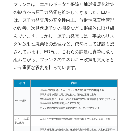
フランスは、エネルギー安全保障と地球温暖化対策
の観点から原子力発電を推進してきました。EDF
は、原子力発電所の安全性向上、放射性廃棄物管理
の改善、次世代原子炉の開発などに継続的に取り組
んでいます。しかし、原子力発電には、事故のリス
クや放射性廃棄物の処理など、依然として課題も残
されています。EDFは、これらの課題に真摯に取り
組みながら、フランスのエネルギー政策を支えると
いう重要な役割を担っています。
項目
内容
2004年に民営化されたが、フランス政府が株式の約8割を保有
原子力発電を重要な電力源と捉え、開発と運用に注力
2009年末時点で、世界中で約1億4,000万kWの発電設備を保有（フランス
EDFの現状
国内の原子力発電設備は約6,600万kW）
フランス国内の発電電力量の約8割を原子力が占めている
フランスの原
エネルギー安全保障と地球温暖化対策の観点から原子力発電を推進
子力政策
原子力発電所の安全性向上、放射性廃棄物管理の改善、次世代原子炉の