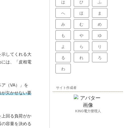
は
ひ
ふ
へ
ほ
ま
み
む
め
も
や
ゆ
よ
ら
り
を示してくれる大
る
れ
ろ
めには、「皮相電
わ
ア（VA）」を
サイト作成者
力が欠かせない要
KING電力管理人
を上回る負荷がか
器の容量を決める