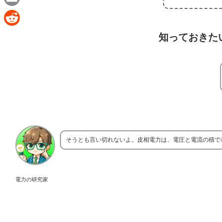
e
a
E
c
m
R
知っておきた
e
a
e
b
i
d
o
l
d
o
i
k
t
そうとも言い切れないよ。皮相電力は、電圧と電流の積で
電力の研究家