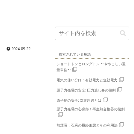
2024.09.22
検索されている用語
ショートトンとロングトン 〜ややこしい重
量単位〜
電気の使い分け：有効電力と無効電力
原子力発電の安全: 圧力逃し弁の役割
原子炉の安全: 臨界超過とは
原子力発電の心臓部！再生熱交換器の役割
無煙炭：石炭の最終形態とその利用法