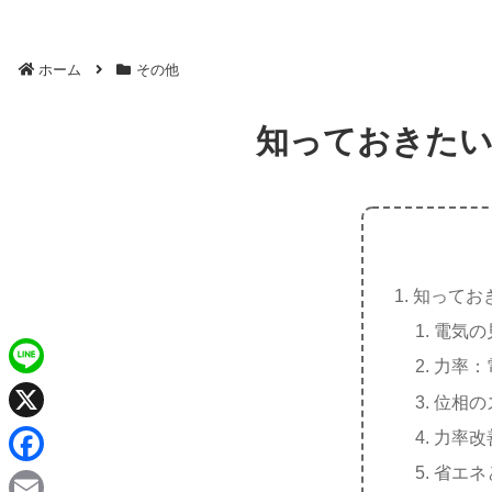
ホーム
その他
知っておきたい
知ってお
電気の
力率：
L
位相の
i
X
力率改
n
省エネ
F