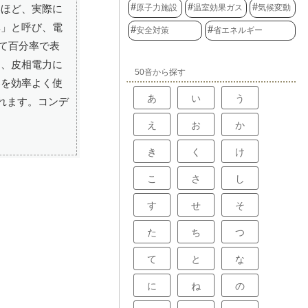
原子力施設
温室効果ガス
気候変動
いほど、実際に
率」と呼び、電
安全対策
省エネルギー
けて百分率で表
は、皮相電力に
50音から探す
器を効率よく使
あ
い
う
れます。コンデ
え
お
か
き
く
け
こ
さ
し
す
せ
そ
た
ち
つ
て
と
な
に
ね
の