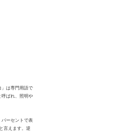
力」は専門用語で
と呼ばれ、照明や
、パーセントで表
と言えます。逆