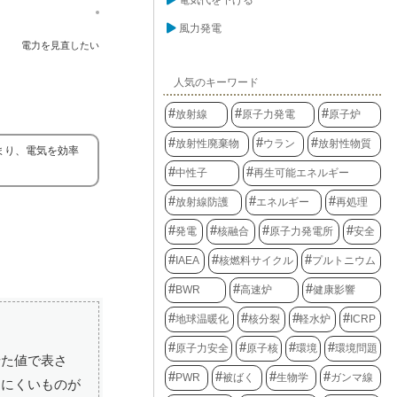
電気代を下げる
風力発電
電力を見直したい
人気のキーワード
放射線
原子力発電
原子炉
放射性廃棄物
ウラン
放射性物質
まり、電気を効率
中性子
再生可能エネルギー
放射線防護
エネルギー
再処理
発電
核融合
原子力発電所
安全
IAEA
核燃料サイクル
プルトニウム
BWR
高速炉
健康影響
地球温暖化
核分裂
軽水炉
ICRP
原子力安全
原子核
環境
環境問題
せた値で表さ
PWR
被ばく
生物学
ガンマ線
しにくいものが