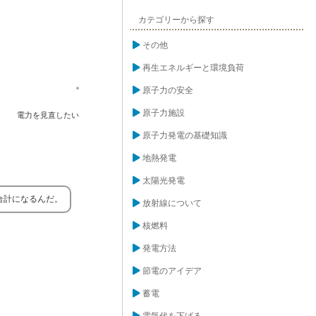
カテゴリーから探す
その他
再生エネルギーと環境負荷
原子力の安全
原子力施設
電力を見直したい
原子力発電の基礎知識
地熱発電
太陽光発電
合計になるんだ。
放射線について
核燃料
発電方法
節電のアイデア
蓄電