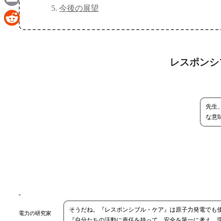
今後の展望
Email
Reddit
レスポンシ
先生
な意
そうだね。『レスポンシブル・ケア』は原子力発電でも使
電力の研究家
『自分たちの活動に責任を持って、安全を第一に考え、