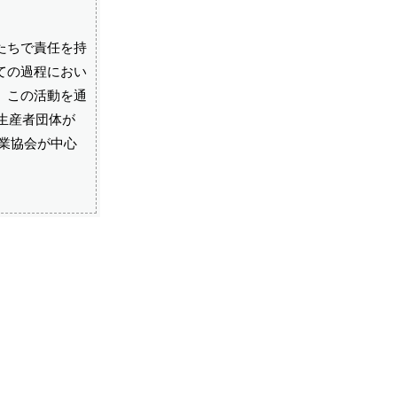
たちで責任を持
ての過程におい
。この活動を通
生産者団体が
工業協会が中心