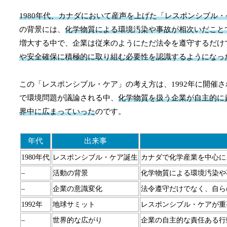
1980年代、カナダにおいて産声を上げた「レスポンシブル
の背景には、
化学物質による環境汚染や事故が相次いだこと
増大する中で、企業は従来のようにただ法令を遵守するだけ
や安全確保に積極的に取り組む必要性を認識するようになっ
この「レスポンシブル・ケア」の考え方は、1992年に開催
で環境問題が議論される中、
化学物質を扱う企業が自主的に
界中に広まっていった
のです。
年代
出来事
1980年代
レスポンシブル・ケア誕生
カナダで化学産業を中心に
–
活動の背景
化学物質による環境汚染や
–
企業の意識変化
法令遵守だけでなく、自ら
1992年
地球サミット
レスポンシブル・ケアが重
–
世界的な広がり
企業の自主的な責任ある行