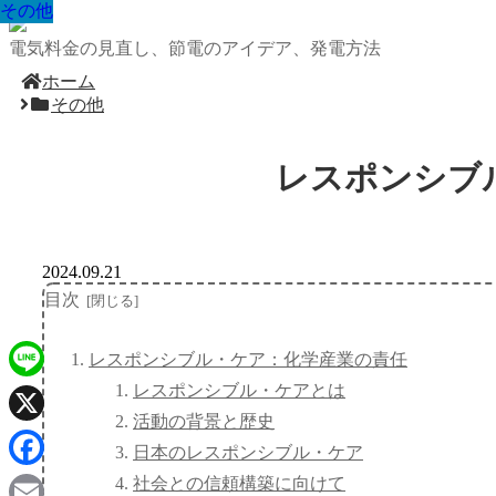
その他
その他
その他
その他
その他
その他
その他
その他
その他
電気料金の見直し、節電のアイデア、発電方法
ホーム
その他
レスポンシブ
2024.09.21
目次
レスポンシブル・ケア：化学産業の責任
レスポンシブル・ケアとは
Line
活動の背景と歴史
X
日本のレスポンシブル・ケア
Facebook
社会との信頼構築に向けて