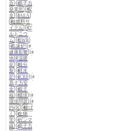
合
原子力
発電所
安
全
IAEA
核燃料サ
イクル
プ
ルトニウ
ム
BWR
高速炉
健康影響
地球温暖
化
核分
裂
軽水
炉
ICRP
原子力安
全
原子
核
環境
環境問題
PWR
被ば
く
生物
学
ガンマ
線
原子力