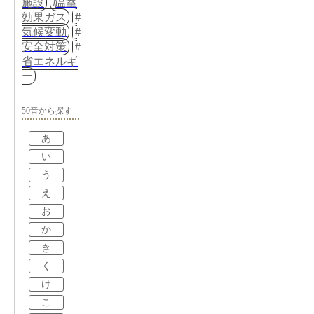
施設
温室
効果ガス
気候変動
安全対策
省エネルギ
ー
50音から探す
あ
い
う
え
お
か
き
く
け
こ