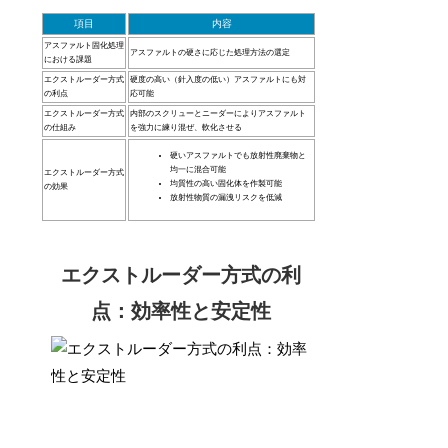
項目
内容
アスファルト固化処理
アスファルトの硬さに応じた処理方法の選定
における課題
エクストルーダー方式
硬度の高い（針入度の低い）アスファルトにも対
の利点
応可能
エクストルーダー方式
内部のスクリューとニーダーによりアスファルト
の仕組み
を強力に練り混ぜ、軟化させる
硬いアスファルトでも放射性廃棄物と
均一に混合可能
エクストルーダー方式
均質性の高い固化体を作製可能
の効果
放射性物質の漏洩リスクを低減
エクストルーダー方式の利
点：効率性と安定性