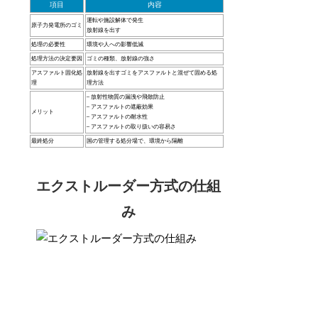
項目
内容
運転や施設解体で発生
原子力発電所のゴミ
放射線を出す
処理の必要性
環境や人への影響低減
処理方法の決定要因
ゴミの種類、放射線の強さ
アスファルト固化処
放射線を出すゴミをアスファルトと混ぜて固める処
理
理方法
– 放射性物質の漏洩や飛散防止
– アスファルトの遮蔽効果
メリット
– アスファルトの耐水性
– アスファルトの取り扱いの容易さ
最終処分
国の管理する処分場で、環境から隔離
エクストルーダー方式の仕組
み