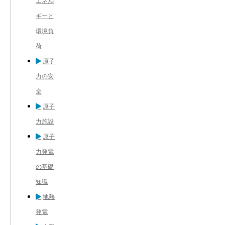
エネル
ギーと
環境負
荷
原子
力の安
全
原子
力施設
原子
力発電
の基礎
知識
地熱
発電