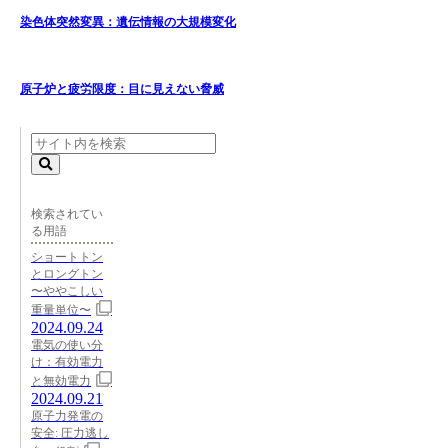
染色体突然変異：遺伝情報の大規模変化
原子炉と疲労限度：目に見えない脅威
検索されてい
る用語
ショートトン
とロングトン
〜ややこしい
重量単位〜
2024.09.24
電気の使い分
け：有効電力
と無効電力
2024.09.21
原子力発電の
安全: 圧力逃し