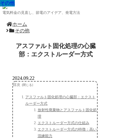
その他
その他
その他
その他
その他
その他
その他
その他
その他
電気料金の見直し、節電のアイデア、発電方法
ホーム
その他
アスファルト固化処理の心臓
部：エクストルーダー方式
2024.09.22
目次
アスファルト固化処理の心臓部：エクスト
ルーダー方式
放射性廃棄物とアスファルト固化処
理
エクストルーダー方式の仕組み
エクストルーダー方式の特徴：高い
混練能力