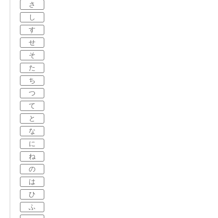
さ
し
す
せ
そ
た
ち
つ
て
と
な
に
ね
の
は
ひ
ふ