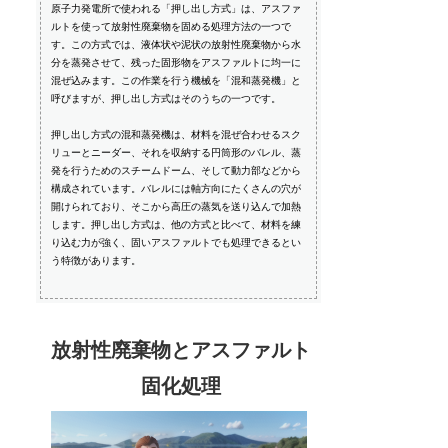
原子力発電所で使われる「押し出し方式」は、アスファ
ルトを使って放射性廃棄物を固める処理方法の一つで
す。この方式では、液体状や泥状の放射性廃棄物から水
分を蒸発させて、残った固形物をアスファルトに均一に
混ぜ込みます。この作業を行う機械を「混和蒸発機」と
呼びますが、押し出し方式はそのうちの一つです。
押し出し方式の混和蒸発機は、材料を混ぜ合わせるスク
リューとニーダー、それを収納する円筒形のバレル、蒸
発を行うためのスチームドーム、そして動力部などから
構成されています。バレルには軸方向にたくさんの穴が
開けられており、そこから高圧の蒸気を送り込んで加熱
します。押し出し方式は、他の方式と比べて、材料を練
り込む力が強く、固いアスファルトでも処理できるとい
う特徴があります。
放射性廃棄物とアスファルト
固化処理