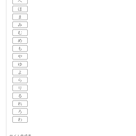
へ
ほ
ま
み
む
め
も
や
ゆ
よ
ら
り
る
れ
ろ
わ