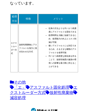
なっています。
処理
特徴
メリット
方法
従来の方法よりも均一かつ高濃
度にアスファルトを固化できる
処理時間を大幅に短縮できるた
め、処理能力の向上とコスト削
減が可能
エクス
放射性廃棄物とアス
硬いアスファルトにも対応でき
トルー
ファルトを強力に混
るため、さまざまな種類のアス
ダー方
ぜ合わせる方式
ファルトを使用可能
式
均一かつ高密度な固化体を作る
ことで、放射性物質の漏洩や環
境への影響を最小限に抑えるこ
とができる
その他
「エ」
アスファルト固化処理
エ
クストルーダー方式
放射性廃棄物
減容処理