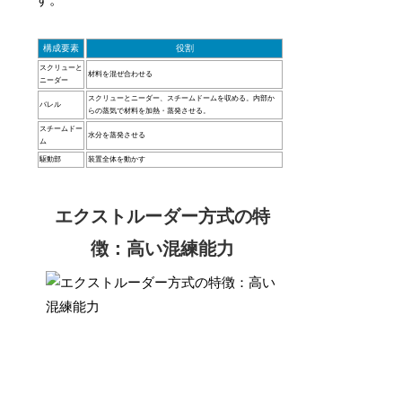
す。
構成要素
役割
スクリューと
材料を混ぜ合わせる
ニーダー
スクリューとニーダー、スチームドームを収める。内部か
バレル
らの蒸気で材料を加熱・蒸発させる。
スチームドー
水分を蒸発させる
ム
駆動部
装置全体を動かす
エクストルーダー方式の特
徴：高い混練能力