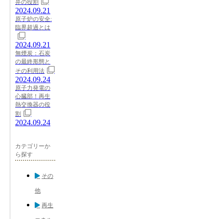
弁の役割
2024.09.21
原子炉の安全:
臨界超過とは
2024.09.21
無煙炭：石炭
の最終形態と
その利用法
2024.09.24
原子力発電の
心臓部！再生
熱交換器の役
割
2024.09.24
カテゴリーか
ら探す
その
他
再生