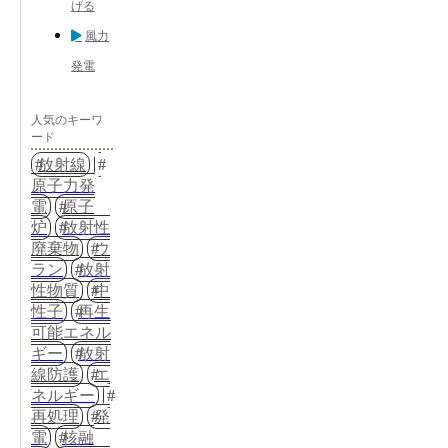
げる
風力
発電
人気のキーワ
ード
放射線
原子力発
電
原子
炉
放射性
廃棄物
ウ
ラン
放射
性物質
中
性子
再生
可能エネル
ギー
放射
線防護
エ
ネルギー
再処理
発
電
核融