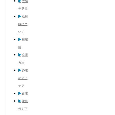
太陽
光発電
放射
線につ
いて
核燃
料
発電
方法
節電
のアイ
デア
蓄電
電気
代を下