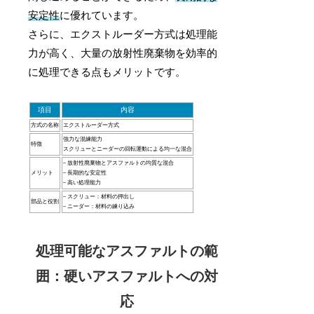
安定性
に優れています。
さらに、エクストルーダー方式は処理能
力が高く、大量の放射性廃棄物を効率的
に処理できる点もメリットです。
項目
内容
方式の名称
エクストルーダー方式
強力な混練能力
特徴
スクリューとニーダーの回転運動による均一な混合
– 放射性廃棄物とアスファルトの均質な混合
メリット
– 長期的な安定性
– 高い処理能力
– スクリュー：材料の押出し
部品と役割
– ニーダー：材料の練り込み
処理可能なアスファルトの範
囲：硬いアスファルトへの対
応