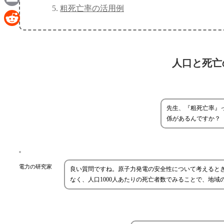
粗死亡率の活用例
Email
Reddit
人口と死亡
先生、『粗死亡率』っ
係があるんですか？
電力の研究家
良い質問ですね。原子力発電の安全性について考えると
なく、人口1000人あたりの死亡者数でみることで、地