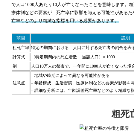
で人口1000人あたり10人が亡くなったことを意味します
療体制などの要素が、死亡率に影響を与える可能性があるた
亡率などのより精緻な指標を用いる必要があります。
項目
説明
粗死亡率
特定の期間における、人口に対する死亡者の割合を表
計算式
（特定期間内の死亡者数 ÷ 当該人口）× 1000
例
人口10万人の都市で、一年間に1000人が亡くなった場合、粗死亡
– 地域や時期によって異なる可能性がある
注意点
– 年齢構成、生活習慣、医療体制などの要素が影響を
– 詳細な分析には、年齢調整死亡率などのより精緻な
粗死