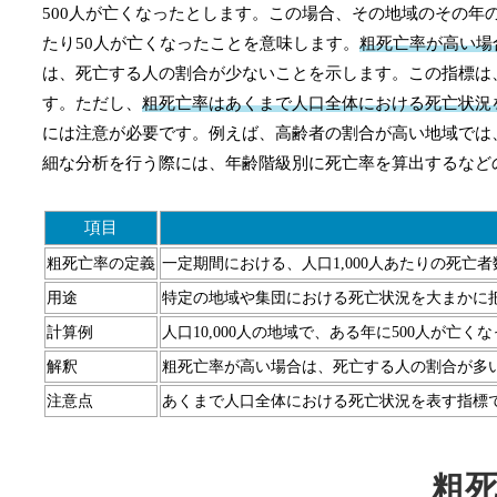
500人が亡くなったとします。この場合、その地域のその年の粗死亡率は、
たり50人が亡くなったことを意味します。
粗死亡率が高い場
は、死亡する人の割合が少ないことを示します。この指標は
す。ただし、
粗死亡率はあくまで人口全体における死亡状況
には注意が必要です。例えば、高齢者の割合が高い地域では
細な分析を行う際には、年齢階級別に死亡率を算出するなど
項目
粗死亡率の定義
一定期間における、人口1,000人あたりの死亡者
用途
特定の地域や集団における死亡状況を大まかに
計算例
人口10,000人の地域で、ある年に500人が亡くなった場合
解釈
粗死亡率が高い場合は、死亡する人の割合が多
注意点
あくまで人口全体における死亡状況を表す指標
粗