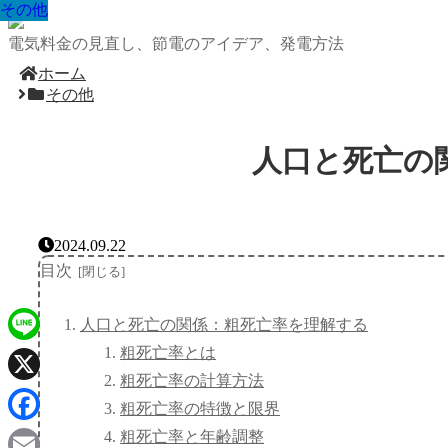
その他
その他
その他
その他
その他
その他
その他
その他
その他
電気料金の見直し、節電のアイデア、発電方法
ホーム
その他
人口と死亡の
2024.09.22
目次
人口と死亡の関係：粗死亡率を理解する
粗死亡率とは
Line
粗死亡率の計算方法
X
粗死亡率の特徴と限界
Facebook
粗死亡率と年齢調整