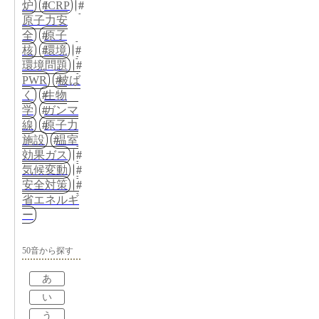
炉
ICRP
原子力安
全
原子
核
環境
環境問題
PWR
被ば
く
生物
学
ガンマ
線
原子力
施設
温室
効果ガス
気候変動
安全対策
省エネルギ
ー
50音から探す
あ
い
う