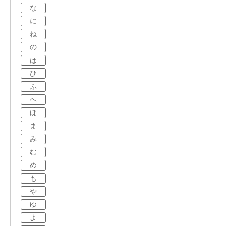
な
に
ね
の
は
ひ
ふ
へ
ほ
ま
み
む
め
も
や
ゆ
よ