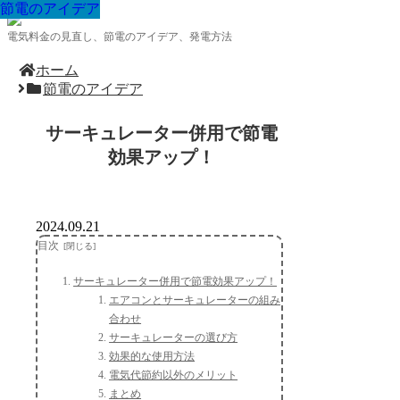
節電のアイデア
節電のアイデア
節電のアイデア
節電のアイデア
節電のアイデア
節電のアイデア
節電のアイデア
節電のアイデア
節電のアイデア
電気料金の見直し、節電のアイデア、発電方法
ホーム
節電のアイデア
サーキュレーター併用で節電
効果アップ！
2024.09.21
目次
サーキュレーター併用で節電効果アップ！
エアコンとサーキュレーターの組み
合わせ
サーキュレーターの選び方
効果的な使用方法
電気代節約以外のメリット
まとめ