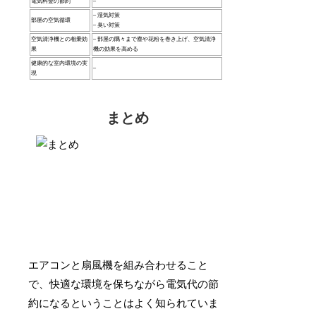
電気料金の節約
–
– 湿気対策
部屋の空気循環
– 臭い対策
空気清浄機との相乗効
– 部屋の隅々まで塵や花粉を巻き上げ、空気清浄
果
機の効果を高める
健康的な室内環境の実
–
現
まとめ
エアコンと扇風機を組み合わせること
で、快適な環境を保ちながら電気代の節
約になるということはよく知られていま