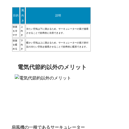
風
目的
向
説明
き
部屋
上
冷たい空気は下に溜まるため、サーキュレーターの風で循環
を冷
向
させることで効率的に冷房できます。
やす
き
部屋
下
暖かい空気は上に溜まるため、サーキュレーターの風で床付
を暖
向
近の冷たい空気を循環させることで効率的に暖房できます。
める
き
電気代節約以外のメリット
扇風機の一種であるサーキュレーター