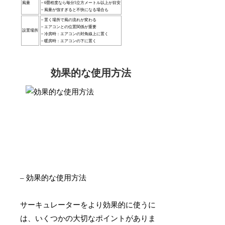
風量
– 6畳程度なら毎分5立方メートル以上が目安
– 風量が強すぎると不快になる場合も
– 置く場所で風の流れが変わる
– エアコンとの位置関係が重要
設置場所
– 冷房時：エアコンの対角線上に置く
– 暖房時：エアコンの下に置く
効果的な使用方法
– 効果的な使用方法
サーキュレーターをより効果的に使うに
は、いくつかの大切なポイントがありま