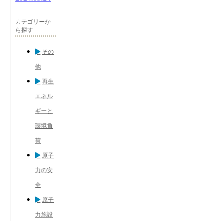
カテゴリーか
ら探す
その
他
再生
エネル
ギーと
環境負
荷
原子
力の安
全
原子
力施設