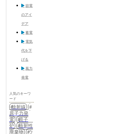
節電
のアイ
デア
蓄電
電気
代を下
げる
風力
発電
人気のキーワ
ード
放射線
原子力発
電
原子
炉
放射性
廃棄物
ウ