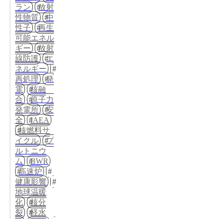
ラン
放射
性物質
中
性子
再生
可能エネル
ギー
放射
線防護
エ
ネルギー
再処理
発
電
核融
合
原子力
発電所
安
全
IAEA
核燃料サ
イクル
プ
ルトニウ
ム
BWR
高速炉
健康影響
地球温暖
化
核分
裂
軽水