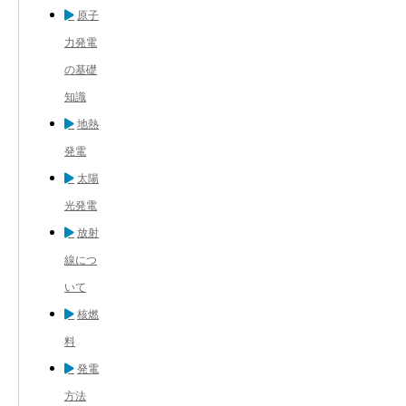
原子
力発電
の基礎
知識
地熱
発電
太陽
光発電
放射
線につ
いて
核燃
料
発電
方法