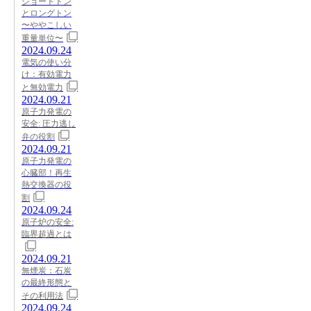
ショートトン
とロングトン
〜ややこしい
重量単位〜
2024.09.24
電気の使い分
け：有効電力
と無効電力
2024.09.21
原子力発電の
安全: 圧力逃し
弁の役割
2024.09.21
原子力発電の
心臓部！再生
熱交換器の役
割
2024.09.24
原子炉の安全:
臨界超過とは
2024.09.21
無煙炭：石炭
の最終形態と
その利用法
2024.09.24