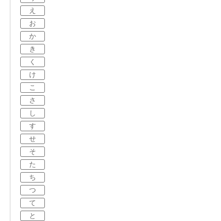
え
お
か
き
く
け
こ
さ
し
す
せ
そ
た
ち
つ
て
と