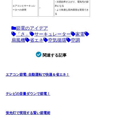
– 冷房効率が上がり、電気代の節
エアコンとサーキュレ
約になる
–
ーターの併用
– より快適な室内環境を実現でき
る
節電のアイデア
「さ」
サーキュレーター
家電
扇風機
省エネ
空気循環
空調
関連する記事
エアコン節電: 自動運転で快適＆省エネ！
テレビの音量ダウンで節電！
蛍光灯で実現する賢い節電術