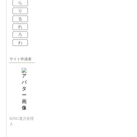
ら
り
る
れ
ろ
わ
サイト作成者
KING電力管理
人