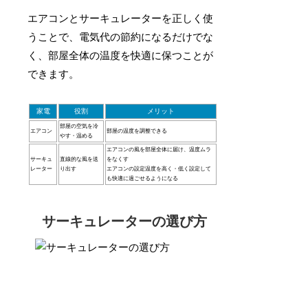
エアコンとサーキュレーターを正しく使
うことで、電気代の節約になるだけでな
く、部屋全体の温度を快適に保つことが
できます。
家電
役割
メリット
部屋の空気を冷
エアコン
部屋の温度を調整できる
やす・温める
エアコンの風を部屋全体に届け、温度ムラ
サーキュ
直線的な風を送
をなくす
レーター
り出す
エアコンの設定温度を高く・低く設定して
も快適に過ごせるようになる
サーキュレーターの選び方