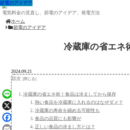
節電のアイデア
節電のアイデア
節電のアイデア
節電のアイデア
節電のアイデア
節電のアイデア
節電のアイデア
節電のアイデア
節電のアイデア
電気料金の見直し、節電のアイデア、発電方法
ホーム
節電のアイデア
冷蔵庫の省エネ
2024.09.21
目次
冷蔵庫の省エネ術！食品は冷ましてから保存
熱い食品を冷蔵庫に入れるのはなぜダメ？
Line
冷蔵庫の寿命を縮める可能性も
X
食品の品質にも影響が
Facebook
正しい食品の冷まし方とは？