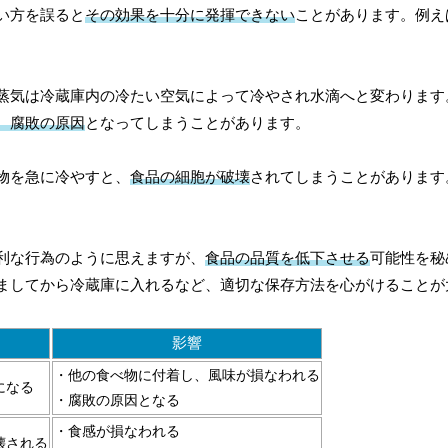
い方を誤ると
その効果を十分に発揮できない
ことがあります。例え
蒸気は冷蔵庫内の冷たい空気によって冷やされ水滴へと変わります
、腐敗の原因
となってしまうことがあります。
物を急に冷やすと、
食品の細胞が破壊
されてしまうことがあります
利な行為のように思えますが、
食品の品質を低下させる
可能性を秘
ましてから冷蔵庫に入れるなど、適切な保存方法を心がけることが
影響
・他の食べ物に付着し、風味が損なわれる
になる
・腐敗の原因となる
・食感が損なわれる
壊される