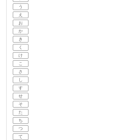
う
え
お
か
き
く
け
こ
さ
し
す
せ
そ
た
ち
つ
て