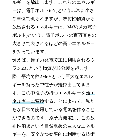
ルギーを放出します。これらのエネルギ
ーは、電子ボルト(eV)という非常に小さ
な単位で測られますが、放射性物質から
放出されるエネルギーは、MeV(メガ電子
ボルト)という、電子ボルトの百万倍もの
大きさで表されるほどの高いエネルギー
を持っています。
例えば、原子力発電で主に利用されるウ
ラン235という物質が核分裂を起こす
際、平均で約2MeVという巨大なエネル
ギーを持った中性子が飛び出してきま
す。この中性子の持つエネルギーを
熱エ
ネルギーに変換
することによって、私た
ちが日常で使用している電気を作ること
ができるのです。原子力発電は、この放
射性崩壊という自然現象の巨大なエネル
ギーを、安全かつ効率的に利用する技術