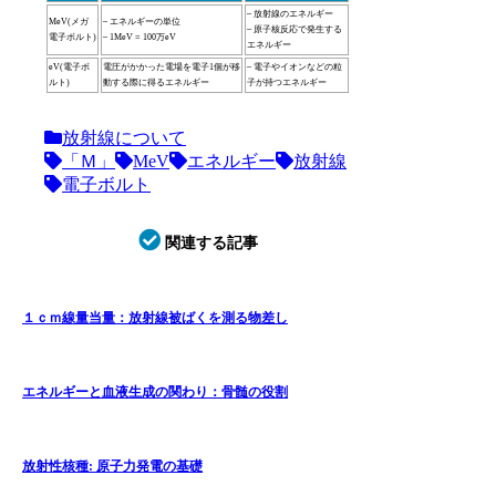
– 放射線のエネルギー
MeV(メガ
– エネルギーの単位
– 原子核反応で発生する
電子ボルト)
– 1MeV = 100万eV
エネルギー
eV(電子ボ
電圧がかかった電場を電子1個が移
– 電子やイオンなどの粒
ルト)
動する際に得るエネルギー
子が持つエネルギー
放射線について
「Ｍ」
MeV
エネルギー
放射線
電子ボルト
関連する記事
１ｃｍ線量当量：放射線被ばくを測る物差し
エネルギーと血液生成の関わり：骨髄の役割
放射性核種: 原子力発電の基礎