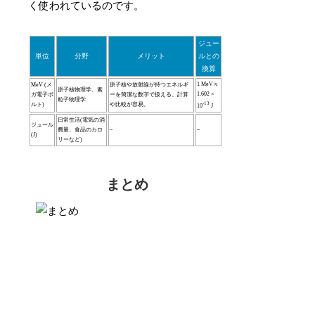
く使われているのです。
ジュー
単位
分野
メリット
ルとの
換算
1 MeV ≈
MeV (メ
原子核や放射線が持つエネルギ
原子核物理学、素
1.602 ×
ガ電子ボ
ーを簡潔な数字で扱える。計算
粒子物理学
-13
ルト)
や比較が容易。
10
J
日常生活(電気の消
ジュール
費量、食品のカロ
–
–
(J)
リーなど)
まとめ