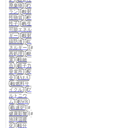
廃棄物
ウ
ラン
放射
性物質
中
性子
再生
可能エネル
ギー
放射
線防護
エ
ネルギー
再処理
発
電
核融
合
原子力
発電所
安
全
IAEA
核燃料サ
イクル
プ
ルトニウ
ム
BWR
高速炉
健康影響
地球温暖
化
核分