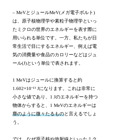
– MeVとジュールMeV(メガ電子ボルト)
は、原子核物理学や素粒子物理学といっ
たミクロの世界のエネルギーを表す際に
用いられる単位です。一方、私たちが日
常生活で目にするエネルギー、例えば電
気の消費量や食品のカロリーなどはジュ
ール(J)という単位で表されます。
1 MeVはジュールに換算すると約
1.602×10⁻¹³ Jになります。これは非常に
小さな値であり、1 Jのエネルギーを持つ
物体からすると、1 MeVのエネルギーは
塵のように微々たるもの
と言えるでしょ
う。
では、なぜ原子核や放射線といったミク