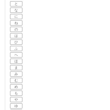
と
な
に
ね
の
は
ひ
ふ
へ
ほ
ま
み
む
め
も
や
ゆ