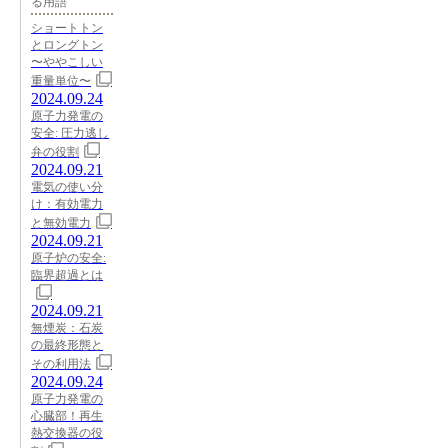
る用語
ショートトン
とロングトン
〜ややこしい
重量単位〜
2024.09.24
原子力発電の
安全: 圧力逃し
弁の役割
2024.09.21
電気の使い分
け：有効電力
と無効電力
2024.09.21
原子炉の安全:
臨界超過とは
2024.09.21
無煙炭：石炭
の最終形態と
その利用法
2024.09.24
原子力発電の
心臓部！再生
熱交換器の役