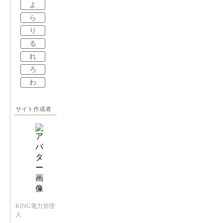
よ
ら
り
る
れ
ろ
わ
サイト作成者
KING電力管理
人