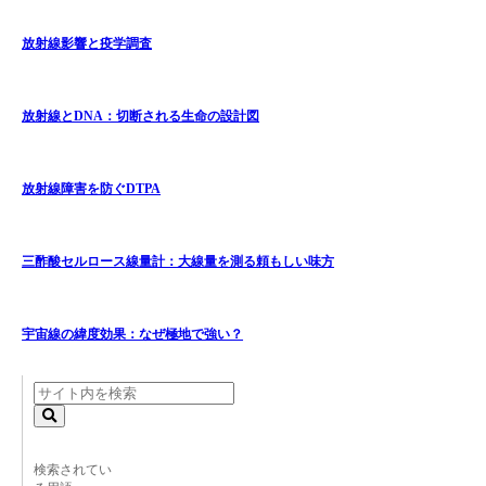
放射線影響と疫学調査
放射線とDNA：切断される生命の設計図
放射線障害を防ぐDTPA
三酢酸セルロース線量計：大線量を測る頼もしい味方
宇宙線の緯度効果：なぜ極地で強い？
検索されてい