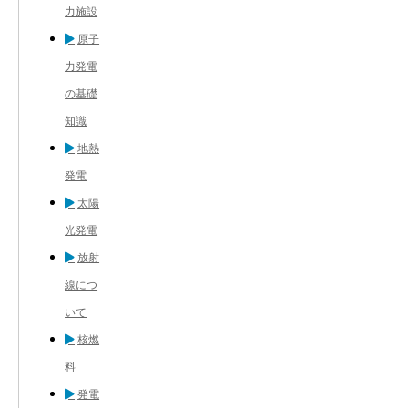
力施設
原子
力発電
の基礎
知識
地熱
発電
太陽
光発電
放射
線につ
いて
核燃
料
発電