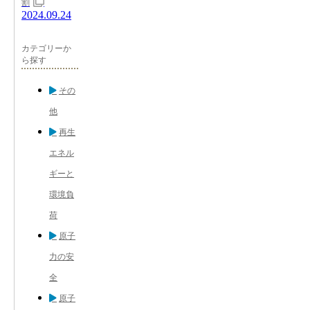
割
2024.09.24
カテゴリーか
ら探す
その
他
再生
エネル
ギーと
環境負
荷
原子
力の安
全
原子