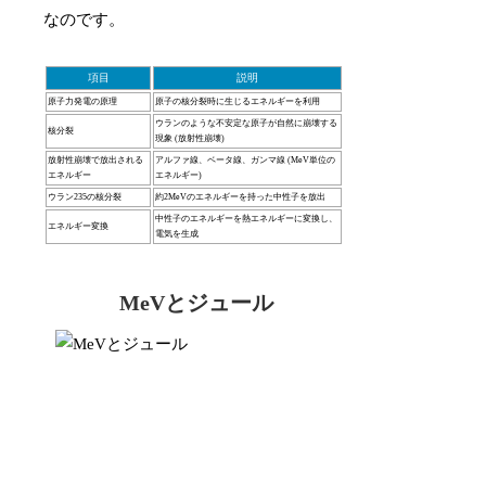
なのです。
項目
説明
原子力発電の原理
原子の核分裂時に生じるエネルギーを利用
ウランのような不安定な原子が自然に崩壊する
核分裂
現象 (放射性崩壊)
放射性崩壊で放出される
アルファ線、ベータ線、ガンマ線 (MeV単位の
エネルギー
エネルギー)
ウラン235の核分裂
約2MeVのエネルギーを持った中性子を放出
中性子のエネルギーを熱エネルギーに変換し、
エネルギー変換
電気を生成
MeVとジュール