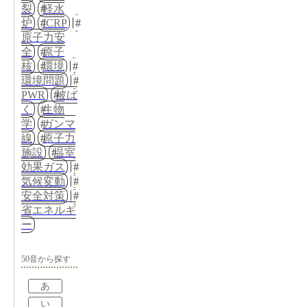
裂
軽水
炉
ICRP
原子力安
全
原子
核
環境
環境問題
PWR
被ば
く
生物
学
ガンマ
線
原子力
施設
温室
効果ガス
気候変動
安全対策
省エネルギ
ー
50音から探す
あ
い