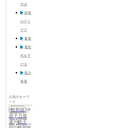
方法
節電
のアイ
デア
蓄電
電気
代を下
げる
風力
発電
人気のキーワ
ード
放射線
原子力発
電
原子
炉
放射性