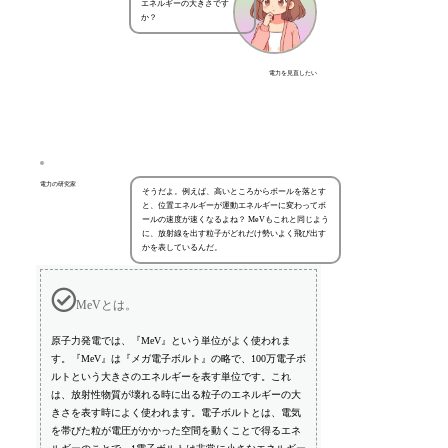
エネルギーの大きさです
か？
電力を見直したい
電力の研究家
そうだよ。例えば、高いところからボールを落とす
と、位置エネルギーが運動エネルギーに変わってボ
ールの速度が速くなるよね？ MeVもこれと同じよう
に、放射線を出す粒子がどれだけ勢いよく飛び出す
かを表しているんだ。
MeVとは。
原子力発電では、『MeV』という単位がよく使われま
す。『MeV』は『メガ電子ボルト』の略で、100万電子ボ
ルトという大きさのエネルギーを表す単位です。これ
は、放射性物質が壊れる時に出る粒子のエネルギーの大
きさを表す時によく使われます。電子ボルトとは、電気
を帯びた粒が電圧がかかった空間を動くことで得るエネ