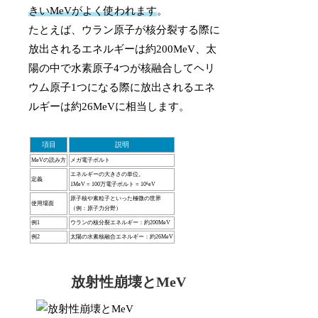
きいMeVがよく使われます
。
たとえば、ウラン原子が核分裂する際に
放出されるエネルギーは約200MeV、太
陽の中で水素原子4つが核融合してヘリ
ウム原子1つになる際に放出されるエネ
ルギーは約26MeVに相当します。
項目
説明
MeVの読み方
メガ電子ボルト
エネルギーの大きさの単位。
定義
1MeV = 100万電子ボルト = 10⁶eV
原子核や素粒子といった極微の世界
使用場面
（例：原子力分野）
例1
ウランの核分裂エネルギー：約200MeV
例2
太陽の水素核融合エネルギー：約26MeV
放射性崩壊とMeV