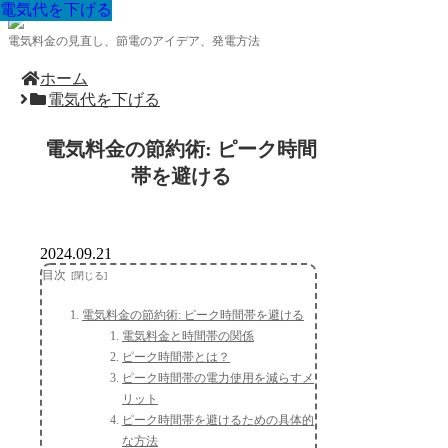
電気代を下げる
電気代を下げる
電気代を下げる
電気代を下げる
電気代を下げる
電気代を下げる
電気代を下げる
電気代を下げる
電気代を下げる
電気料金の見直し、節電のアイデア、発電方法
ホーム
電気代を下げる
電気料金の節約術: ピーク時間
帯を避ける
2024.09.21
目次
電気料金の節約術: ピーク時間帯を避ける
電気料金と時間帯の関係
ピーク時間帯とは？
ピーク時間帯の電力使用を減らすメ
リット
ピーク時間帯を避けるための具体的
な方法