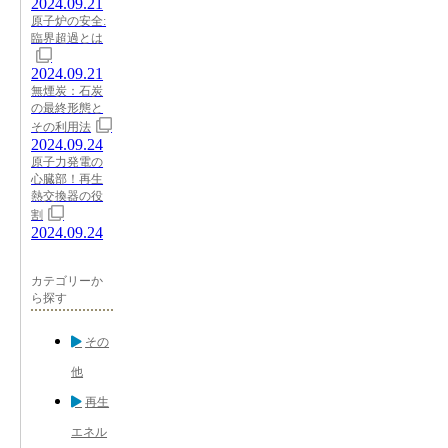
2024.09.21
原子炉の安全:
臨界超過とは
2024.09.21
無煙炭：石炭
の最終形態と
その利用法
2024.09.24
原子力発電の
心臓部！再生
熱交換器の役
割
2024.09.24
カテゴリーか
ら探す
その
他
再生
エネル