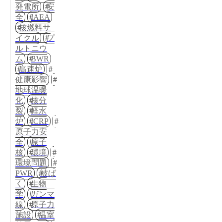
発電所
安
全
IAEA
核燃料サ
イクル
プ
ルトニウ
ム
BWR
高速炉
健康影響
地球温暖
化
核分
裂
軽水
炉
ICRP
原子力安
全
原子
核
環境
環境問題
PWR
被ば
く
生物
学
ガンマ
線
原子力
施設
温室