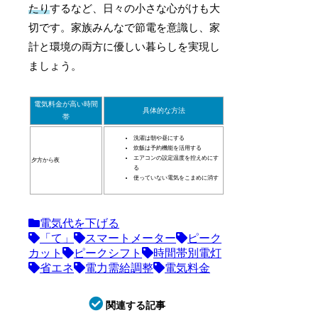
たり
するなど、日々の小さな心がけも大
切です。家族みんなで節電を意識し、家
計と環境の両方に優しい暮らしを実現し
ましょう。
電気料金が高い時間
具体的な方法
帯
洗濯は朝や昼にする
炊飯は予約機能を活用する
エアコンの設定温度を控えめにす
夕方から夜
る
使っていない電気をこまめに消す
電気代を下げる
「て」
スマートメーター
ピーク
カット
ピークシフト
時間帯別電灯
省エネ
電力需給調整
電気料金
関連する記事