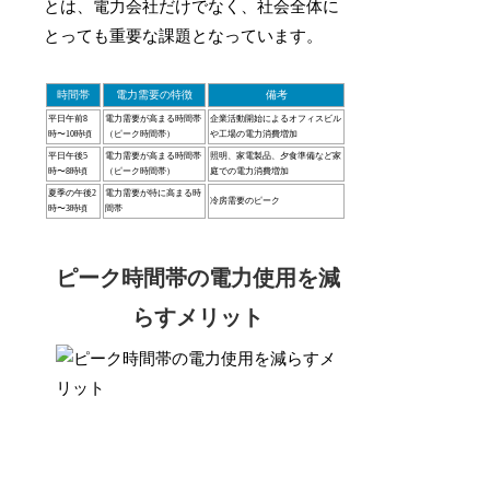
とは、電力会社だけでなく、社会全体に
とっても重要な課題となっています。
時間帯
電力需要の特徴
備考
平日午前8
電力需要が高まる時間帯
企業活動開始によるオフィスビル
時〜10時頃
（ピーク時間帯）
や工場の電力消費増加
平日午後5
電力需要が高まる時間帯
照明、家電製品、夕食準備など家
時〜8時頃
（ピーク時間帯）
庭での電力消費増加
夏季の午後2
電力需要が特に高まる時
冷房需要のピーク
時〜3時頃
間帯
ピーク時間帯の電力使用を減
らすメリット