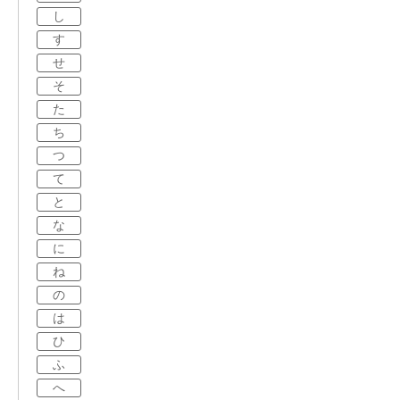
し
す
せ
そ
た
ち
つ
て
と
な
に
ね
の
は
ひ
ふ
へ