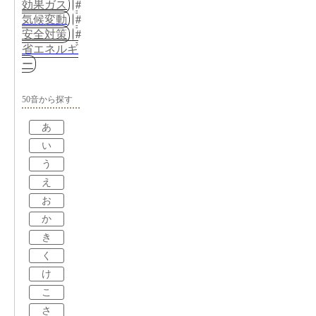
効果ガス
気候変動
安全対策
省エネルギ
ー
50音から探す
あ
い
う
え
お
か
き
く
け
こ
さ