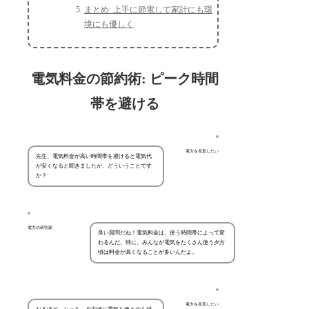
まとめ: 上手に節電して家計にも環
境にも優しく
電気料金の節約術: ピーク時間
帯を避ける
電力を見直したい
先生、電気料金が高い時間帯を避けると電気代
が安くなると聞きましたが、どういうことです
か？
電力の研究家
良い質問だね！電気料金は、使う時間帯によって変
わるんだ。特に、みんなが電気をたくさん使う夕方
頃は料金が高くなることが多いんだよ。
電力を見直したい