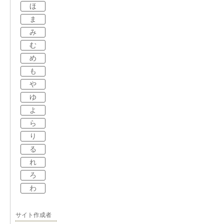
ほ
ま
み
む
め
も
や
ゆ
よ
ら
り
る
れ
ろ
わ
サイト作成者