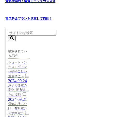
電気代節約：漏電チェックのススメ
電気料金プランを見直して節約！
検索されてい
る用語
ショートトン
とロングトン
〜ややこしい
重量単位〜
2024.09.24
原子力発電の
安全: 圧力逃し
弁の役割
2024.09.21
電気の使い分
け：有効電力
と無効電力