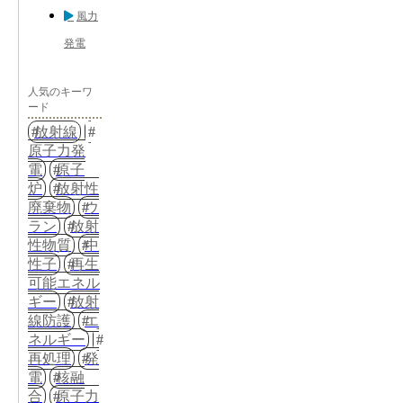
風力
発電
人気のキーワ
ード
放射線
原子力発
電
原子
炉
放射性
廃棄物
ウ
ラン
放射
性物質
中
性子
再生
可能エネル
ギー
放射
線防護
エ
ネルギー
再処理
発
電
核融
合
原子力