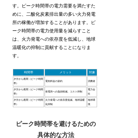
す。ピーク時間帯の電力需要を満たすた
めに、二酸化炭素排出量の多い火力発電
所の稼働が増加することがあります。ピ
ーク時間帯の電力使用量を減らすこと
は、火力発電への依存度を低減し、地球
温暖化の抑制に貢献することになりま
す。
時間帯
メリット
対象
夕方から夜間（ピーク時間
電気料金の節約
消費者
帯）
夕方から夜間（ピーク時間
電力会
発電所への負担軽減、コスト抑制
帯）
社
夕方から夜間（ピーク時間
火力発電への依存度低減、地球温暖
地球環
帯）
化抑制
境
ピーク時間帯を避けるための
具体的な方法