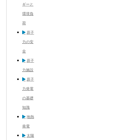
ギーと
環境負
荷
原子
力の安
全
原子
力施設
原子
力発電
の基礎
知識
地熱
発電
太陽