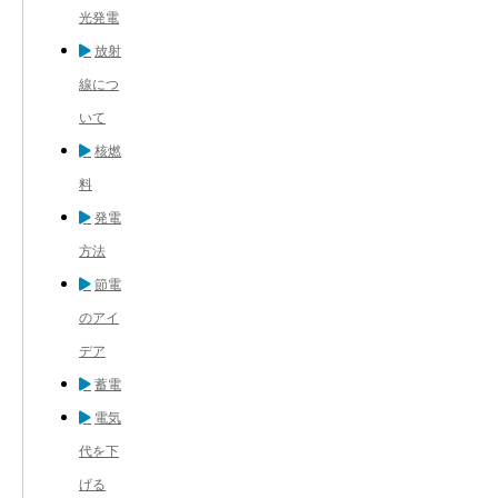
光発電
放射
線につ
いて
核燃
料
発電
方法
節電
のアイ
デア
蓄電
電気
代を下
げる