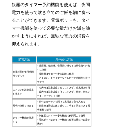
飯器のタイマー予約機能を使えば、夜間
電力を使って炊き立てのご飯を朝に食べ
ることができます。電気ポットも、タイ
マー機能を使って必要な量だけお湯を沸
かすようにすれば、無駄な電力の消費を
抑えられます。
節電方法
具体的な方法
– 洗濯機、乾燥機、食器洗い機などは就寝前や外出
中に使用
家電製品の使用時間
– 掃除機は午前中や夕方以降に使用
帯をずらす
– アイロン、ドライヤーなどもピーク時間帯を避け
て使用
– 冷房時は設定温度を高くしすぎず、扇風機と併用
エアコンの設定温度
– 暖房時は設定温度を低くしすぎず、厚着、断熱シ
を見直す
ート、カーテンを活用
– 日中はカーテンを開けて太陽光を取り入れる
照明の使用を控える
– 日没後は照明の数を減らし、明るさ調整できる照
明器具を活用
– 炊飯器のタイマー予約機能で夜間電力を使用
タイマー機能を活用
– 電気ポットはタイマー機能で必要な量だけお湯を
する
沸かす