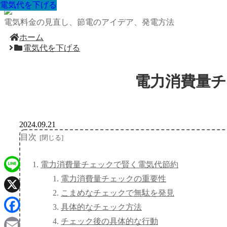
電気代を下げる
電気代を下げる
電気代を下げる
電気代を下げる
電気代を下げる
電気代を下げる
電気代を下げる
電気代を下げる
電気代を下げる
電気料金の見直し、節電のアイデア、発電方法
ホーム
電気代を下げる
電力消費量
2024.09.21
目次
電力消費量チェックで賢く電気代節約
電力消費量チェックの重要性
Line
こまめなチェックで無駄を発見
X
具体的なチェック方法
Facebook
チェック後の具体的な行動