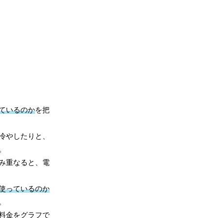
ているのか
を把
冷やしたりと、
。
み重なると、電
使っているのか
。
料金をグラフで