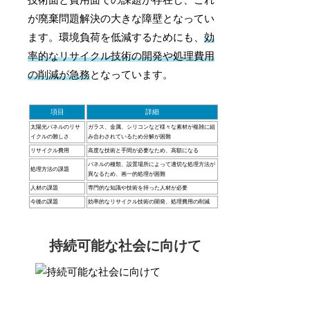
技術面と費用面での課題が存在し、これ
が廃棄問題解決の大きな障壁となってい
ます。環境負荷を低減するためにも、
効
率的なリサイクル技術の開発や処理費用
の削減が急務
となっています。
項目
詳細
太陽光パネルのリサ
ガラス、金属、シリコンなど様々な素材が複雑に組
イクルの難しさ
み合わされているため分解が困難
リサイクル費用
高度な技術と手間が必要なため、高額になる
パネルの種類、設置場所によって適切な処理方法が
処理方法の課題
異なるため、画一的処理が困難
人材の課題
専門的な知識や技術を持った人材が必要
今後の課題
効率的なリサイクル技術の開発、処理費用の削減
持続可能な社会に向けて