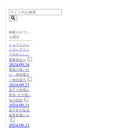
検索されてい
る用語
ショートトン
とロングトン
〜ややこしい
重量単位〜
2024.09.24
電気の使い分
け：有効電力
と無効電力
2024.09.21
原子力発電の
安全: 圧力逃し
弁の役割
2024.09.21
原子炉の安全:
臨界超過とは
2024.09.21