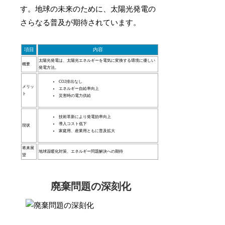
す。地球の未来のために、太陽光発電の
さらなる普及が期待されています。
項目
内容
太陽光発電は、太陽光エネルギーを電気に変換する環境に優しい
概要
発電方法。
CO2排出なし
メリッ
エネルギー自給率向上
ト
災害時の電力供給
技術革新により発電効率向上
導入コスト低下
現状
家庭用、産業用ともに普及拡大
将来展
地球温暖化対策、エネルギー問題解決への期待
望
廃棄問題の深刻化