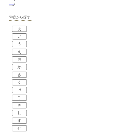
ー
50音から探す
あ
い
う
え
お
か
き
く
け
こ
さ
し
す
せ