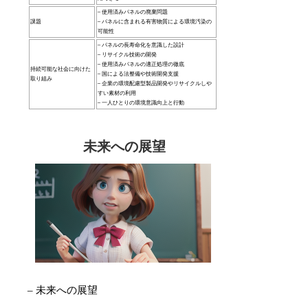
– 使用済みパネルの廃棄問題
課題
– パネルに含まれる有害物質による環境汚染の
可能性
– パネルの長寿命化を意識した設計
– リサイクル技術の開発
– 使用済みパネルの適正処理の徹底
持続可能な社会に向けた
– 国による法整備や技術開発支援
取り組み
– 企業の環境配慮型製品開発やリサイクルしや
すい素材の利用
– 一人ひとりの環境意識向上と行動
未来への展望
– 未来への展望