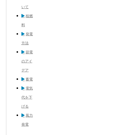
いて
核燃
料
発電
方法
節電
のアイ
デア
蓄電
電気
代を下
げる
風力
発電