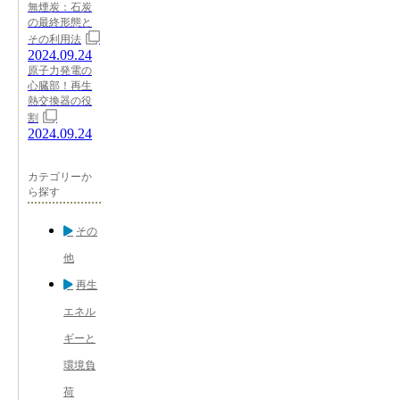
無煙炭：石炭
の最終形態と
その利用法
2024.09.24
原子力発電の
心臓部！再生
熱交換器の役
割
2024.09.24
カテゴリーか
ら探す
その
他
再生
エネル
ギーと
環境負
荷