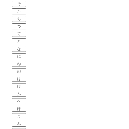
そ
た
ち
つ
て
と
な
に
ね
の
は
ひ
ふ
へ
ほ
ま
み