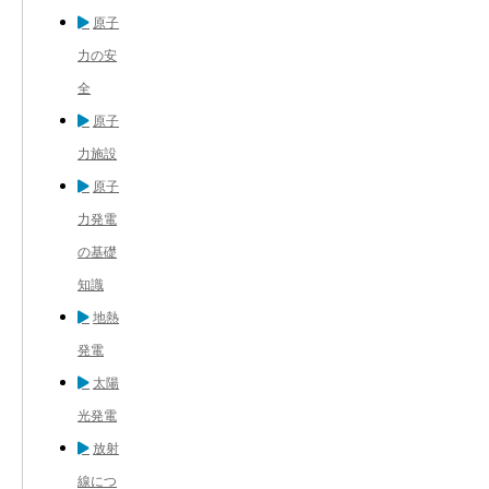
原子
力の安
全
原子
力施設
原子
力発電
の基礎
知識
地熱
発電
太陽
光発電
放射
線につ