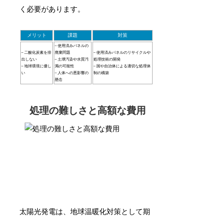
く必要があります。
メリット
課題
対策
– 使用済みパネルの
– 二酸化炭素を排
廃棄問題
– 使用済みパネルのリサイクルや
出しない
– 土壌汚染や水質汚
処理技術の開発
– 地球環境に優し
濁の可能性
– 国や自治体による適切な処理体
い
– 人体への悪影響の
制の構築
懸念
処理の難しさと高額な費用
太陽光発電は、地球温暖化対策として期