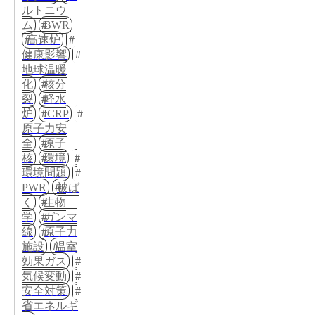
ルトニウ
ム
BWR
高速炉
健康影響
地球温暖
化
核分
裂
軽水
炉
ICRP
原子力安
全
原子
核
環境
環境問題
PWR
被ば
く
生物
学
ガンマ
線
原子力
施設
温室
効果ガス
気候変動
安全対策
省エネルギ