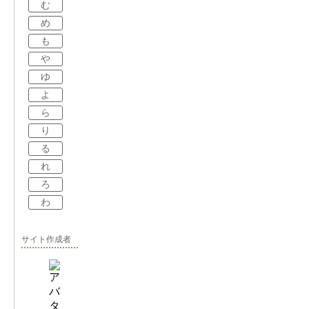
む
め
も
や
ゆ
よ
ら
り
る
れ
ろ
わ
サイト作成者