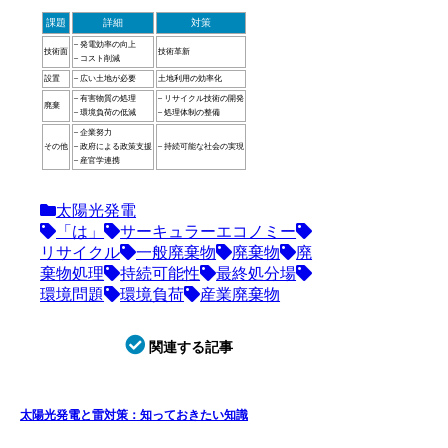
課題
詳細
対策
– 発電効率の向上
技術面
技術革新
– コスト削減
設置
– 広い土地が必要
土地利用の効率化
– 有害物質の処理
– リサイクル技術の開発
廃棄
– 環境負荷の低減
– 処理体制の整備
– 企業努力
その他
– 政府による政策支援
– 持続可能な社会の実現
– 産官学連携
太陽光発電
「は」
サーキュラーエコノミー
リサイクル
一般廃棄物
廃棄物
廃
棄物処理
持続可能性
最終処分場
環境問題
環境負荷
産業廃棄物
関連する記事
太陽光発電と雷対策：知っておきたい知識