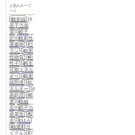
人気のキーワ
ード
放射線
原子力発
電
原子
炉
放射性
廃棄物
ウ
ラン
放射
性物質
中
性子
再生
可能エネル
ギー
放射
線防護
エ
ネルギー
再処理
発
電
核融
合
原子力
発電所
安
全
IAEA
核燃料サ
イクル
プ