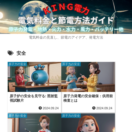
電気料金の見直し、節電のアイデア、発電方法
安全
原子力の安全
原子力の安全
原子炉の安全を見守る: 照射監
原子力発電の安全確保：供用前
視試験片
検査とは
2024.09.24
2024.09.24
原子力の安全
原子力の安全