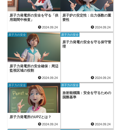
原子力発電所の安全を守る「供
原子炉の安定性：出力係数の重
用期間中検査」
要性
2024.09.24
2024.09.24
原子力の安全
原子力の安全
原子力発電の安全を守る保守管
理
原子力発電所の安全確保：周辺
監視区域の役割
2024.09.24
2024.09.24
原子力の安全
原子力の安全
放射能標識：安全を守るための
国際基準
原子力発電所のUPZとは？
2024.09.24
2024.09.24