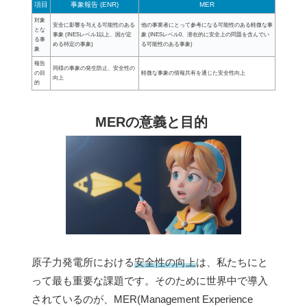
項目
事象報告 (ENR)
MER
対象
安全に影響を与える可能性のある
他の事業者にとって参考になる可能性のある軽微な事
とな
事象 (INESレベル1以上、国が定
象 (INESレベル0、潜在的に安全上の問題を含んでい
る事
める特定の事象)
る可能性のある事象)
象
報告
同様の事象の発生防止、安全性の
の目
軽微な事象の情報共有を通じた安全性向上
向上
的
MERの意義と目的
原子力発電所における
安全性の向上
は、私たちにと
って最も重要な課題です。そのために世界中で導入
されているのが、MER(Management Experience