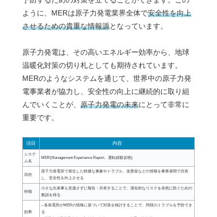
ように、MERは原子力発電業界全体で
安全性を向上
させるための貴重な情報源
となっています。
原子力発電は、その高いエネルギー効率から、地球
温暖化対策の切り札としても期待されています。
MERのようなシステムを通じて、世界中の原子力発
電事業者が協力し、安全性の向上に継続的に取り組
んでいくことが、
原子力発電の未来
にとって非常に
重要です。
項目
内容
システ
MER(Management Experience Report、運転経験反映)
ム名
原子力発電所で発生した軽微な事象やトラブル、改善策などの情報を事業者間で共有
目的
し、安全性を向上させる
小さな出来事も見逃さずに報告・共有することで、潜在的なリスクを未然に防ぐための
特徴
教訓を得る
– 各発電所がMERの情報に基づいて対策を検討することで、同様のトラブルを予防でき
効果
る