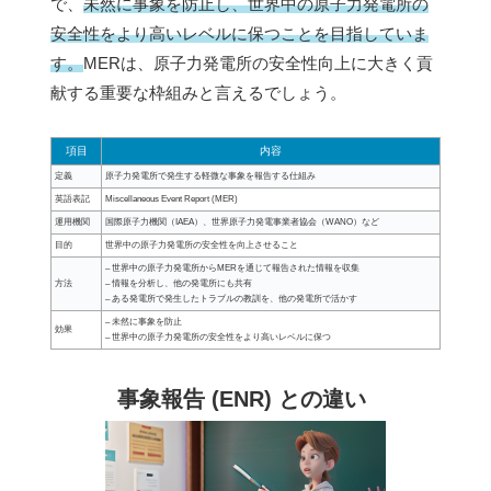
で、
未然に事象を防止し、世界中の原子力発電所の
安全性をより高いレベルに保つことを目指していま
す。
MERは、原子力発電所の安全性向上に大きく貢
献する重要な枠組みと言えるでしょう。
項目
内容
定義
原子力発電所で発生する軽微な事象を報告する仕組み
英語表記
Miscellaneous Event Report (MER)
運用機関
国際原子力機関（IAEA）、世界原子力発電事業者協会（WANO）など
目的
世界中の原子力発電所の安全性を向上させること
– 世界中の原子力発電所からMERを通じて報告された情報を収集
方法
– 情報を分析し、他の発電所にも共有
– ある発電所で発生したトラブルの教訓を、他の発電所で活かす
– 未然に事象を防止
効果
– 世界中の原子力発電所の安全性をより高いレベルに保つ
事象報告 (ENR) との違い