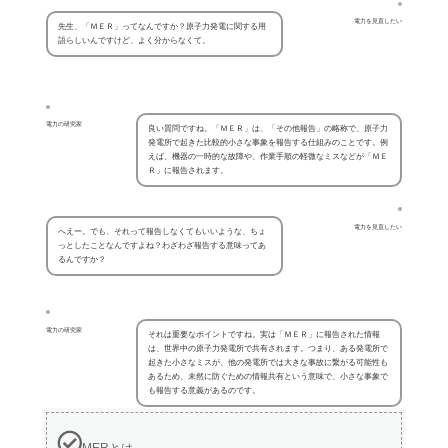
電力を見直したい
先生、「ＭＥＲ」ってなんですか？原子力発電に関する用
語らしいんですけど、よく分からなくて。
電力の研究家
良い質問ですね。「ＭＥＲ」は、「その他報告」の略称で、原子力
発電所で起きた比較的小さな事象を報告する仕組みのことです。例
えば、機器の一時的な故障や、作業手順の軽微なミスなどが「ＭＥ
Ｒ」に報告されます。
電力を見直したい
へえー。でも、それって報告しなくてもいいような、ちょ
っとしたことなんですよね？わざわざ報告する意味ってあ
るんですか？
電力の研究家
それは重要なポイントですね。実は「ＭＥＲ」に報告された情報
は、世界中の原子力発電所で共有されます。つまり、ある発電所で
起きた小さなミスが、他の発電所では大きな事故に繋がる可能性も
あるため、未然に防ぐための情報共有という意味で、小さな事象で
も報告する意義があるのです。
MERとは。