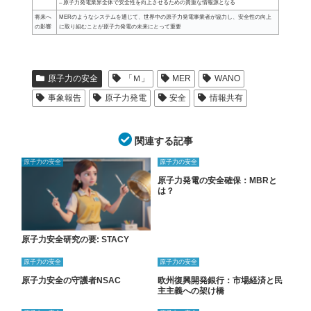
– 原子力発電業界全体で安全性を向上させるための貴重な情報源となる
将来へ
MERのようなシステムを通じて、世界中の原子力発電事業者が協力し、安全性の向上
の影響
に取り組むことが原子力発電の未来にとって重要
原子力の安全
「Ｍ」
MER
WANO
事象報告
原子力発電
安全
情報共有
関連する記事
原子力の安全
原子力の安全
原子力発電の安全確保：MBRと
は？
原子力安全研究の要: STACY
原子力の安全
原子力の安全
原子力安全の守護者NSAC
欧州復興開発銀行：市場経済と民
主主義への架け橋